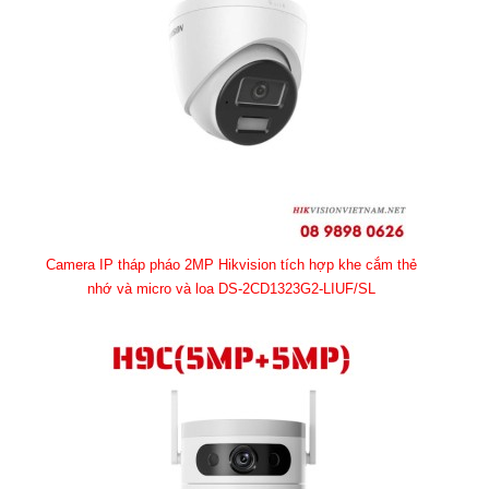
Camera IP tháp pháo 2MP Hikvision tích hợp khe cắm thẻ
nhớ và micro và loa DS-2CD1323G2-LIUF/SL