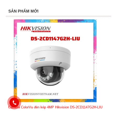
SẢN PHẨM MỚI
Camera ColorVu đèn kép 4MP Hikvision DS-2CD1147G2H-LIU