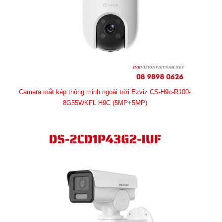
Camera mắt kép thông minh ngoài trời Ezviz CS-H9c-R100-
8G55WKFL H9C (5MP+5MP)