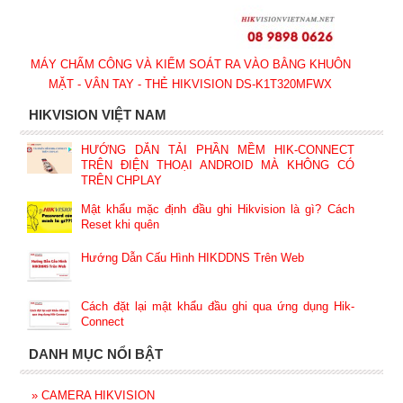
MÁY CHẤM CÔNG VÀ KIỂM SOÁT RA VÀO BẰNG KHUÔN
MẶT - VÂN TAY - THẺ HIKVISION DS-K1T320MFWX
HIKVISION VIỆT NAM
HƯỚNG DẪN TẢI PHẦN MỀM HIK-CONNECT
TRÊN ĐIỆN THOẠI ANDROID MÀ KHÔNG CÓ
TRÊN CHPLAY
Mật khẩu mặc định đầu ghi Hikvision là gì? Cách
Reset khi quên
Hướng Dẫn Cấu Hình HIKDDNS Trên Web
Cách đặt lại mật khẩu đầu ghi qua ứng dụng Hik-
Connect
DANH MỤC NỔI BẬT
»
CAMERA HIKVISION