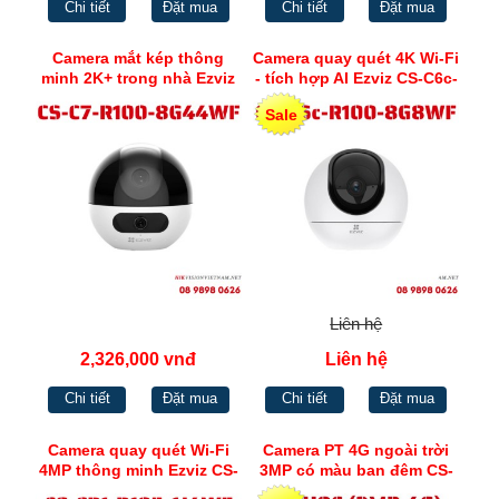
Chi tiết
Đặt mua
Chi tiết
Đặt mua
Camera mắt kép thông
Camera quay quét 4K Wi-Fi
minh 2K+ trong nhà Ezviz
- tích hợp AI Ezviz CS-C6c-
CS-C7-R100-8G44WF
R100-8G8WF
Sale
Liên hệ
2,326,000 vnđ
Liên hệ
Chi tiết
Đặt mua
Chi tiết
Đặt mua
Camera quay quét Wi-Fi
Camera PT 4G ngoài trời
4MP thông minh Ezviz CS-
3MP có màu ban đêm CS-
CP1-R105-1J4WF
H8C (3MP,4G)