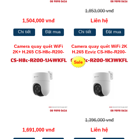
1,853,000 vnđ
1,504,000 vnđ
Liên hệ
Chi tiết
Đặt mua
Chi tiết
Đặt mua
Camera quay quét WiFi
Camera quay quét WiFi 2K
2K+ H.265 CS-H8c-R200-
H.265 Ezviz CS-H8c-R200-
1J4WKFL
1K3WKFL(4mm)
Sale
1,396,000 vnđ
1,691,000 vnđ
Liên hệ