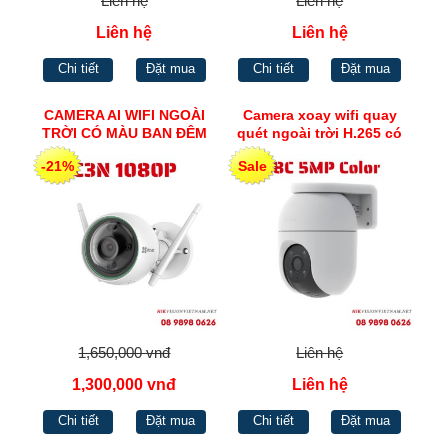
Liên hệ
Liên hệ
Liên hệ
Liên hệ
Chi tiết
Đặt mua
Chi tiết
Đặt mua
CAMERA AI WIFI NGOÀI
Camera xoay wifi quay
TRỜI CÓ MÀU BAN ĐÊM
quét ngoài trời H.265 có
H265 EZVIZ C3N 1080P
màu ban đêm C8C 5MP
-21%
Sale
Color
1,650,000 vnđ
Liên hệ
1,300,000 vnđ
Liên hệ
Chi tiết
Đặt mua
Chi tiết
Đặt mua