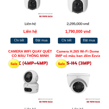
Liên hệ
2,295,000 vnđ
Liên hệ
1,790,000 vnđ
Chi tiết
Đặt mua
Chi tiết
Đặt mua
CAMERA WIFI QUAY QUÉT
Camera H.265 Wi-Fi Dome
CÓ MÀU THÔNG MINH
3MP có màu ban đêm Ezviz
ỐNG KÍNH KÉP TRONG
CS-H4 (3MP)
Sale
Sale
NHÀ EZVIZ H7C
(4MP+4MP)