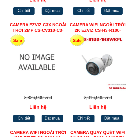
Chi tiết
Đặt mua
Chi tiết
Đặt mua
CAMERA EZVIZ C3X NGOÀI
CAMERA WIFI NGOÀI TRỜI
TRỜI 2MP CS-CV310-C3-
2K EZVIZ CS-H3-R100-
6B22WFR
1H3WKFL
Sale
Sale
2,826,000 vnđ
2,016,000 vnđ
Liên hệ
Liên hệ
Chi tiết
Đặt mua
Chi tiết
Đặt mua
CAMERA WIFI NGOÀI TRỜI
CAMERA QUAY QUÉT WIFI