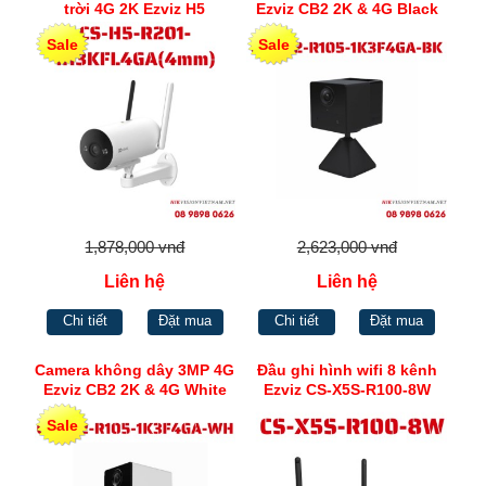
trời 4G 2K Ezviz H5
Ezviz CB2 2K & 4G Black
Sale
Sale
1,878,000 vnđ
2,623,000 vnđ
Liên hệ
Liên hệ
Chi tiết
Đặt mua
Chi tiết
Đặt mua
Camera không dây 3MP 4G
Đầu ghi hình wifi 8 kênh
Ezviz CB2 2K & 4G White
Ezviz CS-X5S-R100-8W
Sale