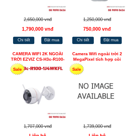
2,650,000 vnđ
1,250,000 vnđ
1,790,000 vnđ
750,000 vnđ
Chi tiết
Đặt mua
Chi tiết
Đặt mua
CAMERA WIFI 2K NGOÀI
Camera Wifi ngoài trời 2
TRỜI EZVIZ CS-H3c-R100-
MegaPixel tích hợp còi
1J4WKFL
đèn chớp CS-CV310-(A0-
Sale
Sale
1B2WFR)
1,707,000 vnđ
1,739,000 vnđ
Liên hệ
Liên hệ