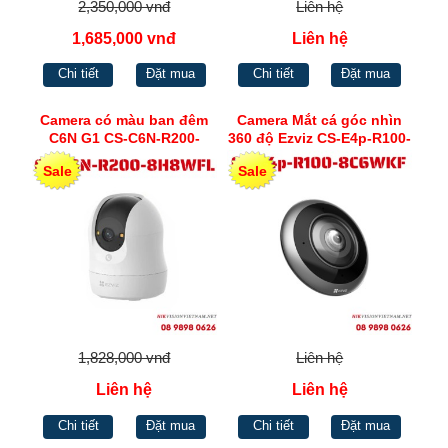
2,350,000 vnđ
Liên hệ
1,685,000 vnđ
Liên hệ
Chi tiết
Đặt mua
Chi tiết
Đặt mua
Camera có màu ban đêm
Camera Mắt cá góc nhìn
C6N G1 CS-C6N-R200-
360 độ Ezviz CS-E4p-R100-
8H8WFL
8C6WKF
Sale
Sale
1,828,000 vnđ
Liên hệ
Liên hệ
Liên hệ
Chi tiết
Đặt mua
Chi tiết
Đặt mua