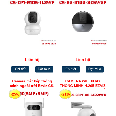
Liên hệ
Liên hệ
Chi tiết
Đặt mua
Chi tiết
Đặt mua
Camera mắt kép thông
CAMERA WIFI XOAY
minh ngoài trời Ezviz CS-
THÔNG MINH H.265 EZVIZ
H9c-R100-8G55WKFL H9C
CS-C8PF-A0-6E22WFR CÓ
-25%
-21%
(5MP+5MP)
MÀU BAN ĐÊM