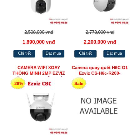
2,508,000 vnđ
2,773,000 vnđ
1,890,000 vnđ
2,200,000 vnđ
Chi tiết
Đặt mua
Chi tiết
Đặt mua
CAMERA WIFI XOAY
Camera quay quét H6C G1
THÔNG MINH 2MP EZVIZ
Ezviz CS-H6c-R200-
TÍCH HỢP THU ÂM, CÓ
8H8WFL
-28%
Sale
MÀU BAN ĐÊM C8C