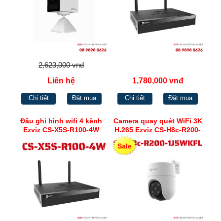
2,623,000 vnđ
Liên hệ
1,780,000 vnđ
Chi tiết
Đặt mua
Chi tiết
Đặt mua
Đầu ghi hình wifi 4 kênh
Camera quay quét WiFi 3K
Ezviz CS-X5S-R100-4W
H.265 Ezviz CS-H8c-R200-
1J5WKFL
Sale