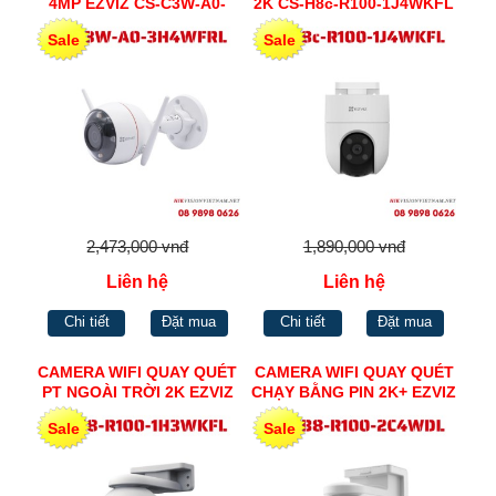
4MP EZVIZ CS-C3W-A0-
2K CS-H8c-R100-1J4WKFL
3H4WFRL
Sale
Sale
2,473,000 vnđ
1,890,000 vnđ
Liên hệ
Liên hệ
Chi tiết
Đặt mua
Chi tiết
Đặt mua
CAMERA WIFI QUAY QUÉT
CAMERA WIFI QUAY QUÉT
PT NGOÀI TRỜI 2K EZVIZ
CHẠY BẰNG PIN 2K+ EZVIZ
CS-H8-R100-1H3WKFL
CS-HB8-R100-2C4WDL
Sale
Sale