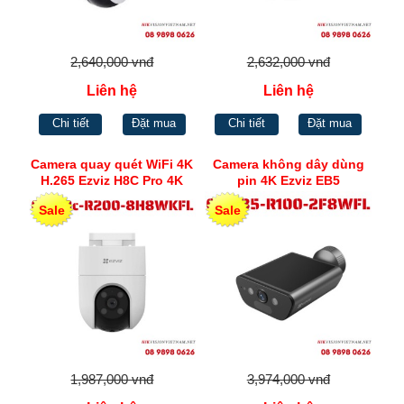
2,640,000 vnđ
2,632,000 vnđ
Liên hệ
Liên hệ
Chi tiết
Đặt mua
Chi tiết
Đặt mua
Camera quay quét WiFi 4K
Camera không dây dùng
H.265 Ezviz H8C Pro 4K
pin 4K Ezviz EB5
Sale
Sale
1,987,000 vnđ
3,974,000 vnđ