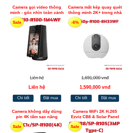
Camera gọi video thông
Camera mắt kép quay quét
minh - góc nhìn toàn cảnh
thông minh 2K+ trong nhà
360° Ezviz CS-S10-R100-
Ezviz CS-C60p-R100-
Sale
-6%
1M4WF
8H33WF
Liên hệ
1,691,000 vnđ
Liên hệ
1,590,000 vnđ
Chi tiết
Đặt mua
Chi tiết
Đặt mua
Camera không dây dùng
Camera WiFi 2K H.265
pin 4K tấm sạc năng
Ezviz CB8 & Solar Panel
lượng mặt trời F Ezviz
Bundle
Sale
Sale
BC1C 4K Solar Panel Kit