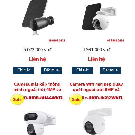
5,022,000 vnđ
4,991,000 vnđ
Liên hệ
Liên hệ
Chi tiết
Đặt mua
Chi tiết
Đặt mua
Camera mắt kép thông
Camera Wifi mắt kép quay
minh ngoài trời 4MP và
quét ngoài trời 8MP và
4MP Ezviz H90
2MP Ezviz H80x
Sale
Sale