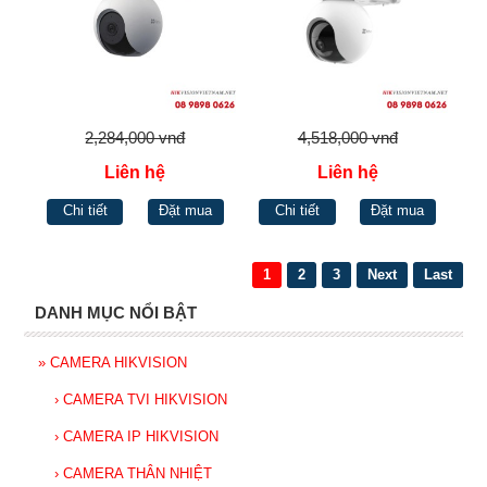
2,284,000 vnđ
4,518,000 vnđ
Liên hệ
Liên hệ
Chi tiết
Đặt mua
Chi tiết
Đặt mua
1
2
3
Next
Last
DANH MỤC NỔI BẬT
»
CAMERA HIKVISION
›
CAMERA TVI HIKVISION
›
CAMERA IP HIKVISION
›
CAMERA THÂN NHIỆT