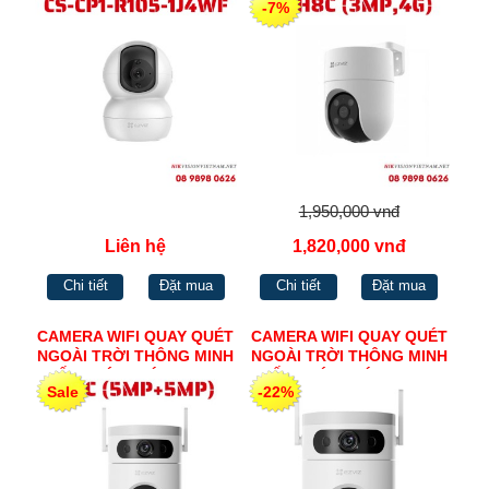
-7%
1,950,000 vnđ
Liên hệ
1,820,000 vnđ
Chi tiết
Đặt mua
Chi tiết
Đặt mua
CAMERA WIFI QUAY QUÉT
CAMERA WIFI QUAY QUÉT
NGOÀI TRỜI THÔNG MINH
NGOÀI TRỜI THÔNG MINH
ỐNG KÍNH KÉP H.265
ỐNG KÍNH KÉP H.265
Sale
-22%
EZVIZ H9C (5MP+5MP)
EZVIZ H9C (3MP+3MP)