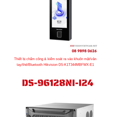
Thiết bị chấm công & kiểm soát ra vào khuôn mặt/vân
tay/thẻ/Bluetooth Hikvision DS-K1T344MBFWX-E1