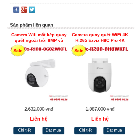
Sản phẩm liên quan
Camera Wifi mắt kép quay
Camera quay quét WiFi 4K
quét ngoài trời 8MP và
H.265 Ezviz H8C Pro 4K
2MP Ezviz H80x
Sale
Sale
2,632,000 vnđ
1,987,000 vnđ
Liên hệ
Liên hệ
Chi tiết
Đặt mua
Chi tiết
Đặt mua