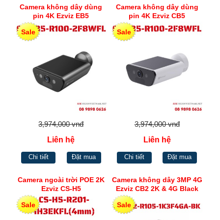
Camera không dây dùng
Camera không dây dùng
pin 4K Ezviz EB5
pin 4K Ezviz CB5
Sale
Sale
3,974,000 vnđ
3,974,000 vnđ
Liên hệ
Liên hệ
Chi tiết
Đặt mua
Chi tiết
Đặt mua
Camera ngoài trời POE 2K
Camera không dây 3MP 4G
Ezviz CS-H5
Ezviz CB2 2K & 4G Black
Sale
Sale