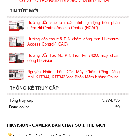
CỨNG HỖ TRỢ RAID HIKVISION DS-96128NI-I24
TIN TỨC MỚI
Hướng dẫn sao lưu cấu hình tự động trên phần
mềm HikCentral Access Control (HCAC)
Hướng dẫn tạo mã PIN chấm công trên Hikcentral
Access Control(HCAC)
Hướng Dẫn Tạo Mã PIN Trên Ivms4200 máy chấm
công Hikvision
Nguyên Nhân Thêm Các Máy Chấm Công Dòng
Mới K1T344, K1T343 Vào Phần Mềm Không Online
THỐNG KÊ TRUY CẬP
Tổng truy cập
9,774,795
Đang online
59
HIKVISION - CAMERA BÁN CHẠY SỐ 1 THẾ GIỚI