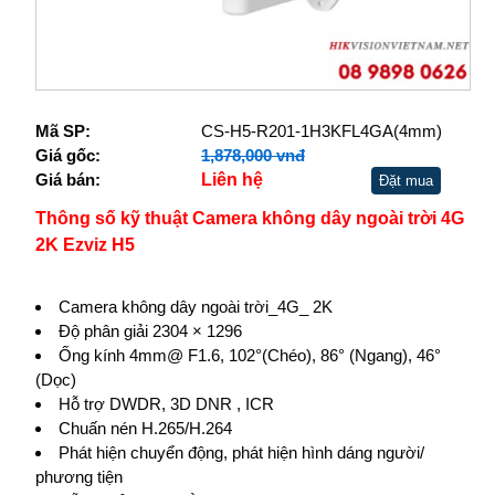
Mã SP:
CS-H5-R201-1H3KFL4GA(4mm)
Giá gốc:
1,878,000 vnđ
Giá bán:
Liên hệ
Đặt mua
Thông số kỹ thuật Camera không dây ngoài trời 4G
2K Ezviz H5
Camera không dây ngoài trời_4G_ 2K
Độ phân giải 2304 × 1296
Ống kính 4mm@ F1.6, 102°(Chéo), 86° (Ngang), 46°
(Dọc)
Hỗ trợ DWDR, 3D DNR , ICR
Chuấn nén H.265/H.264
Phát hiện chuyển động, phát hiện hình dáng người/
phương tiện