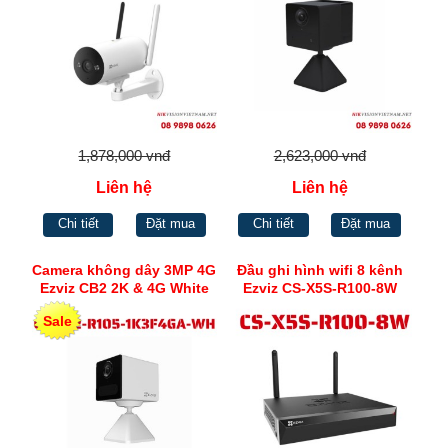
1,878,000 vnđ
2,623,000 vnđ
Liên hệ
Liên hệ
Chi tiết
Đặt mua
Chi tiết
Đặt mua
Camera không dây 3MP 4G
Đầu ghi hình wifi 8 kênh
Ezviz CB2 2K & 4G White
Ezviz CS-X5S-R100-8W
Sale