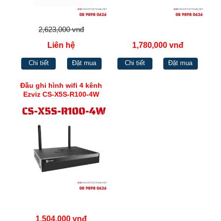
2,623,000 vnđ
Liên hệ
1,780,000 vnđ
Chi tiết
Đặt mua
Chi tiết
Đặt mua
Đầu ghi hình wifi 4 kênh
Ezviz CS-X5S-R100-4W
1,504,000 vnđ