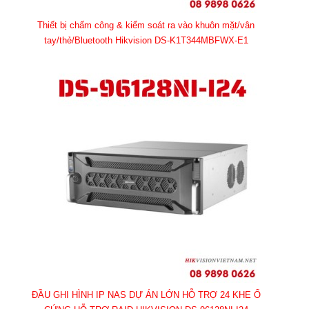
Thiết bị chấm công & kiểm soát ra vào khuôn mặt/vân
tay/thẻ/Bluetooth Hikvision DS-K1T344MBFWX-E1
ĐẦU GHI HÌNH IP NAS DỰ ÁN LỚN HỖ TRỢ 24 KHE Ổ