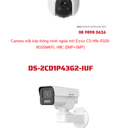
Camera mắt kép thông minh ngoài trời Ezviz CS-H9c-R100-
8G55WKFL H9C (5MP+5MP)