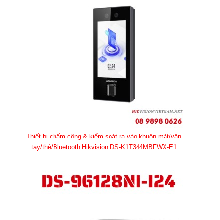
Thiết bị chấm công & kiểm soát ra vào khuôn mặt/vân
tay/thẻ/Bluetooth Hikvision DS-K1T344MBFWX-E1