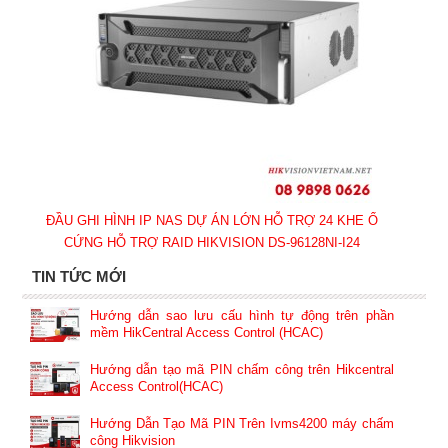
ĐẦU GHI HÌNH IP NAS DỰ ÁN LỚN HỖ TRỢ 24 KHE Ổ
CỨNG HỖ TRỢ RAID HIKVISION DS-96128NI-I24
TIN TỨC MỚI
Hướng dẫn sao lưu cấu hình tự động trên phần
mềm HikCentral Access Control (HCAC)
Hướng dẫn tạo mã PIN chấm công trên Hikcentral
Access Control(HCAC)
Hướng Dẫn Tạo Mã PIN Trên Ivms4200 máy chấm
công Hikvision