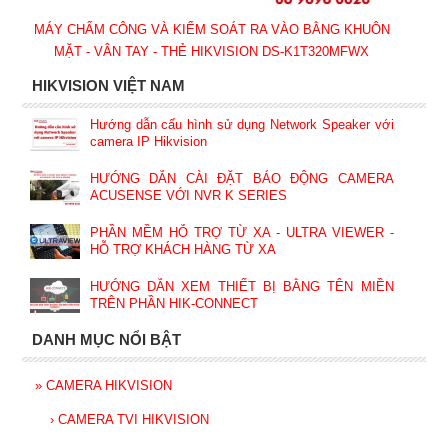
MÁY CHẤM CÔNG VÀ KIỂM SOÁT RA VÀO BẰNG KHUÔN
MẶT - VÂN TAY - THẺ HIKVISION DS-K1T320MFWX
HIKVISION VIỆT NAM
Hướng dẫn cấu hình sử dụng Network Speaker với
camera IP Hikvision
HƯỚNG DẪN CÀI ĐẶT BÁO ĐỘNG CAMERA
ACUSENSE VỚI NVR K SERIES
PHẦN MỀM HỖ TRỢ TỪ XA - ULTRA VIEWER -
HỖ TRỢ KHÁCH HÀNG TỪ XA
HƯỚNG DẪN XEM THIẾT BỊ BẰNG TÊN MIỀN
TRÊN PHẦN HIK-CONNECT
DANH MỤC NỔI BẬT
»
CAMERA HIKVISION
›
CAMERA TVI HIKVISION