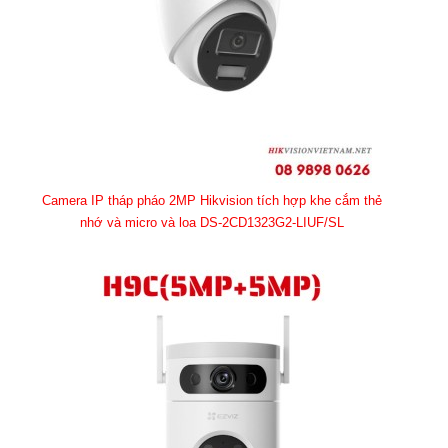
Camera IP tháp pháo 2MP Hikvision tích hợp khe cắm thẻ
nhớ và micro và loa DS-2CD1323G2-LIUF/SL