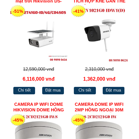
mặt trời Hikvision DS-
TÍCH HỢP KHE GẮN THẺ
2XS2T41G0-ID/4G/C04S05
NHỚ DS-2CV1021G0-
-51%
-41%
IDW1(D)
12,590,000 vnđ
2,310,000 vnđ
6,116,000 vnđ
1,362,000 vnđ
Chi tiết
Đặt mua
Chi tiết
Đặt mua
CAMERA IP WIFI DOME
CAMERA DOME IP WIFI
HIKVISION DOME HỒNG
2MP HỒNG NGOẠI 30M
NGOẠI 30M DS-
HIKVISION DS-2CD2121G0-
-45%
-45%
2CD2121G0-IWS
IW