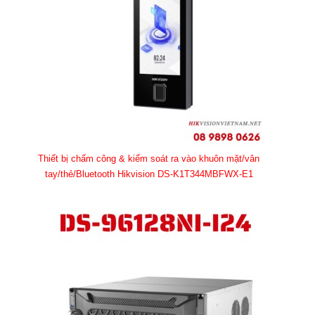
Thiết bị chấm công & kiểm soát ra vào khuôn mặt/vân
tay/thẻ/Bluetooth Hikvision DS-K1T344MBFWX-E1