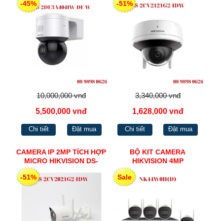
-45%
-51%
10,000,000 vnđ
3,340,000 vnđ
5,500,000 vnđ
1,628,000 vnđ
Chi tiết
Đặt mua
Chi tiết
Đặt mua
CAMERA IP 2MP TÍCH HỢP
BỘ KIT CAMERA
MICRO HIKVISION DS-
HIKVISION 4MP
2CV2021G2-IDW
NK44W0H(D)
-51%
Sale