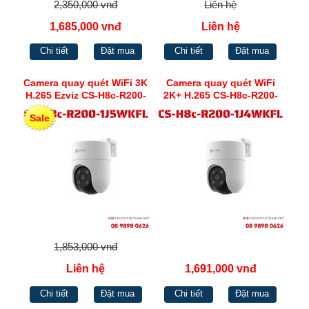
2,350,000 vnđ
Liên hệ
1,685,000 vnđ
Liên hệ
Chi tiết
Đặt mua
Chi tiết
Đặt mua
Camera quay quét WiFi 3K
Camera quay quét WiFi
H.265 Ezviz CS-H8c-R200-
2K+ H.265 CS-H8c-R200-
1J5WKFL
1J4WKFL
Sale
1,853,000 vnđ
Liên hệ
1,691,000 vnđ
Chi tiết
Đặt mua
Chi tiết
Đặt mua