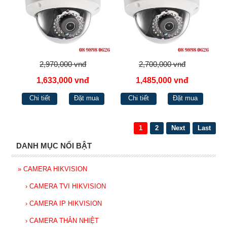
2,970,000 vnđ
2,700,000 vnđ
1,633,000 vnđ
1,485,000 vnđ
Chi tiết
Đặt mua
Chi tiết
Đặt mua
1
2
Next
Last
DANH MỤC NỔI BẬT
»
CAMERA HIKVISION
›
CAMERA TVI HIKVISION
›
CAMERA IP HIKVISION
›
CAMERA THÂN NHIỆT