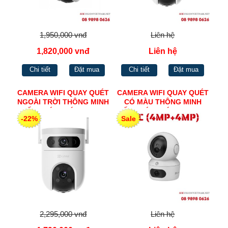
1,950,000 vnđ
Liên hệ
1,820,000 vnđ
Liên hệ
Chi tiết
Đặt mua
Chi tiết
Đặt mua
CAMERA WIFI QUAY QUÉT
CAMERA WIFI QUAY QUÉT
NGOÀI TRỜI THÔNG MINH
CÓ MÀU THÔNG MINH
ỐNG KÍNH KÉP H.265
ỐNG KÍNH KÉP TRONG
-22%
Sale
EZVIZ H9C (3MP+3MP)
NHÀ EZVIZ H7C
(4MP+4MP)
2,295,000 vnđ
Liên hệ