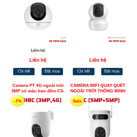
Liên hệ
Liên hệ
Liên hệ
Chi tiết
Đặt mua
Chi tiết
Đặt mua
Camera PT 4G ngoài trời
CAMERA WIFI QUAY QUÉT
3MP có màu ban đêm CS-
NGOÀI TRỜI THÔNG MINH
H8C (3MP,4G)
ỐNG KÍNH KÉP H.265
-7%
Sale
EZVIZ H9C (5MP+5MP)