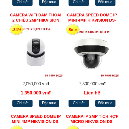
Chi tiết
Đặt mua
Chi tiết
Đặt mua
CAMERA WIFI ĐÀM THOẠI
CAMERA SPEED DOME IP
2 CHIỀU 2MP HIKVISION
MINI 4MP HIKVISION DS-
DS-2CV2Q21FD-IW
2DE2A404IW-DE3/W
-34%
Sale
2,050,000 vnđ
7,300,000 vnđ
1,350,000 vnđ
Liên hệ
Chi tiết
Đặt mua
Chi tiết
Đặt mua
CAMERA SPEED DOME IP
CAMERA IP 2MP TÍCH HỢP
MINI 4MP HIKVISION DS-
MICRO HIKVISION DS-
2DE3A404IW-DE/W
2CV2121G2-IDW