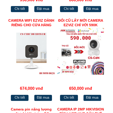
Chi tiết
Đặt mua
Chi tiết
Đặt mua
CAMERA WIFI EZVIZ DÀNH
ĐỔI CŨ LẤY MỚI CAMERA
RIÊNG CHO CỬA HÀNG
EZVIZ CHỈ VỚI 590K
ONLINE 720P CS-C1HC-D0-
1D1WFR
674,000 vnđ
650,000 vnđ
Chi tiết
Đặt mua
Chi tiết
Đặt mua
Camera pin năng lượng
CAMERA IP 2MP HIKVISION