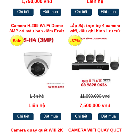
1,790,000 vnđ
Liên hệ
Chi tiết
Đặt mua
Chi tiết
Đặt mua
Camera H.265 Wi-Fi Dome
Lắp đặt trọn bộ 4 camera
3MP có màu ban đêm Ezviz
wifi, đầu ghi hình lưu trữ
CS-H4 (3MP)
khoảng 12 ngày
Sale
-37%
Liên hệ
11,890,000 vnđ
Liên hệ
7,500,000 vnđ
Chi tiết
Đặt mua
Chi tiết
Đặt mua
Camera quay quét Wifi 2K
CAMERA WIFI QUAY QUÉT