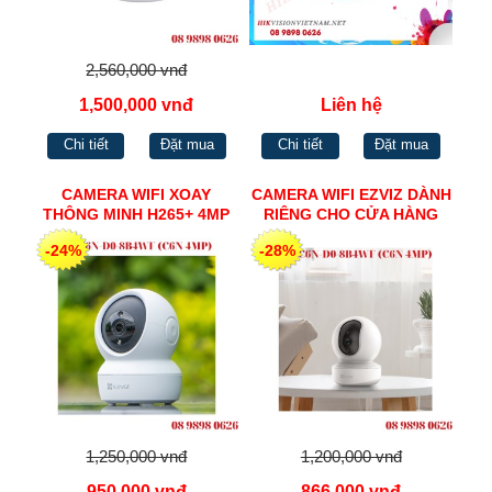
2,560,000 vnđ
1,500,000 vnđ
Liên hệ
Chi tiết
Đặt mua
Chi tiết
Đặt mua
CAMERA WIFI XOAY
CAMERA WIFI EZVIZ DÀNH
THÔNG MINH H265+ 4MP
RIÊNG CHO CỬA HÀNG
EZVIZ CS-C6N-D0-8B4WF
ONLINE 2MP CS-TY1-B0-
-24%
-28%
(C6N 4MP)
1G2WF
1,250,000 vnđ
1,200,000 vnđ
950,000 vnđ
866,000 vnđ