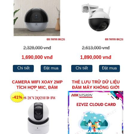
2,328,000 vnđ
2,613,000 vnđ
1,690,000 vnđ
1,890,000 vnđ
Chi tiết
Đặt mua
Chi tiết
Đặt mua
CAMERA WIFI XOAY 2MP
THẺ LƯU TRỮ DỮ LIỆU
TÍCH HỢP MIC, ĐÀM
ĐÁM MÂY KHÔNG GIỚI
THOẠI 2 CHIỀU HIKVISION
HẠN DUNG LƯỢNG
-41%
DS-2CV2Q21FD-IW
CAMERA EZVIZ