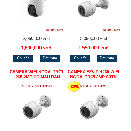
2,050,000 vnđ
2,350,000 vnđ
1,600,000 vnđ
1,550,000 vnđ
Chi tiết
Đặt mua
Chi tiết
Đặt mua
CAMERA WIFI NGOÀI TRỜI
CAMERA EZVIZ H265 WIFI
H265 2MP CÓ MÀU BAN
NGOÀI TRỜI 2MP C3TN
ĐÊM EZVIZ CS-C3TN-A0-
-32%
1H2WFL