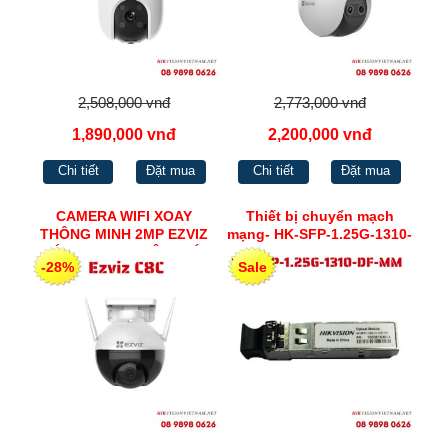
2,508,000 vnđ
2,773,000 vnđ
1,890,000 vnđ
2,200,000 vnđ
Chi tiết
Đặt mua
Chi tiết
Đặt mua
CAMERA WIFI XOAY
Thiết bị chuyển mạch
THÔNG MINH 2MP EZVIZ
mạng- HK-SFP-1.25G-1310-
TÍCH HỢP THU ÂM, CÓ
DF-MM
-28%
Sale
MÀU BAN ĐÊM C8C