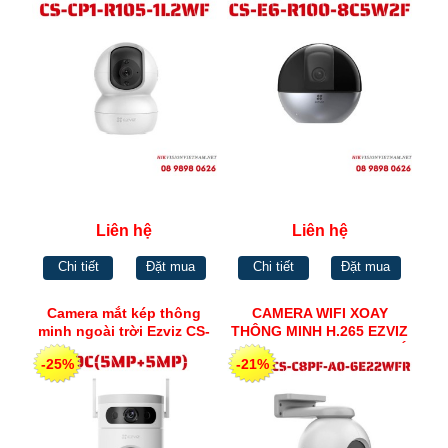
Liên hệ
Liên hệ
Chi tiết
Đặt mua
Chi tiết
Đặt mua
Camera mắt kép thông
CAMERA WIFI XOAY
minh ngoài trời Ezviz CS-
THÔNG MINH H.265 EZVIZ
H9c-R100-8G55WKFL H9C
CS-C8PF-A0-6E22WFR CÓ
-25%
-21%
(5MP+5MP)
MÀU BAN ĐÊM