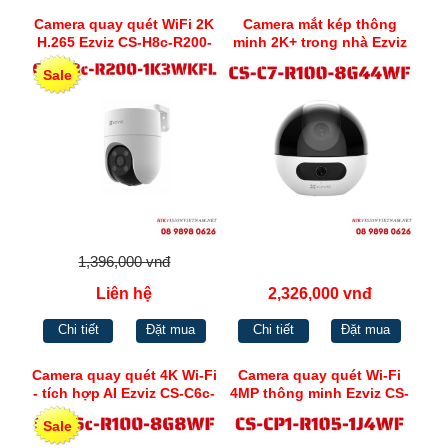
Camera quay quét WiFi 2K
Camera mắt kép thông
H.265 Ezviz CS-H8c-R200-
minh 2K+ trong nhà Ezviz
1K3WKFL(4mm)
CS-C7-R100-8G44WF
Sale
1,396,000 vnđ
Liên hệ
2,326,000 vnđ
Chi tiết
Đặt mua
Chi tiết
Đặt mua
Camera quay quét 4K Wi-Fi
Camera quay quét Wi-Fi
- tích hợp AI Ezviz CS-C6c-
4MP thông minh Ezviz CS-
R100-8G8WF
CP1-R105-1J4WF
Sale