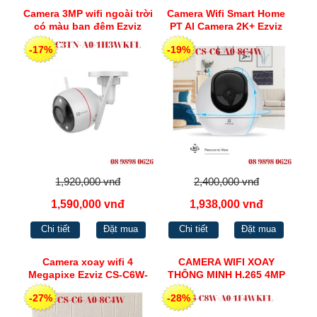
Camera 3MP wifi ngoài trời
Camera Wifi Smart Home
có màu ban đêm Ezviz
PT AI Camera 2K+ Ezviz
C3TN
CS-C6-A0-8C4W
-17%
-19%
1,920,000 vnđ
2,400,000 vnđ
1,590,000 vnđ
1,938,000 vnđ
Chi tiết
Đặt mua
Chi tiết
Đặt mua
Camera xoay wifi 4
CAMERA WIFI XOAY
Megapixe Ezviz CS-C6W-
THÔNG MINH H.265 4MP
A0-3H4WF
EZVIZ CS-C8W-A0-
-27%
-28%
1F4WKFL CÓ MÀU BAN
ĐÊM