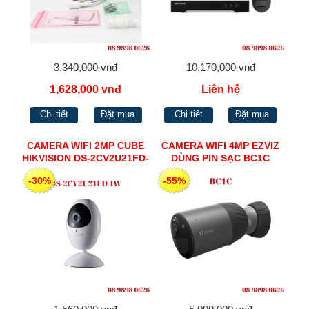
3,340,000 vnđ
10,170,000 vnđ
1,628,000 vnđ
Liên hệ
Chi tiết
Đặt mua
Chi tiết
Đặt mua
CAMERA WIFI 2MP CUBE
CAMERA WIFI 4MP EZVIZ
HIKVISION DS-2CV2U21FD-
DÙNG PIN SẠC BC1C
IW
-30%
-55%