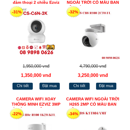
đàm thoại 2 chiều Ezviz
NGOÀI TRỜI CÓ MÀU BAN
CS-C6CN-R100-8B4WF
ĐÊM SỬ DỤNG PIN SẠC 2K
-31%
-32%
CS-CB8-R100-2C3WFL
1,950,000 vnđ
4,790,000 vnđ
1,350,000 vnđ
3,250,000 vnđ
Chi tiết
Đặt mua
Chi tiết
Đặt mua
CAMERA WIFI XOAY
CAMERA WIFI NGOÀI TRỜI
THÔNG MINH EZVIZ 3MP
H265 2MP CÓ MÀU BAN
CÓ MÀU BAN ĐÊM CS-H8c-
ĐÊM EZVIZ CS-C3TN-A0-
-22%
-34%
R100-1K2WKFL
1H2WFL