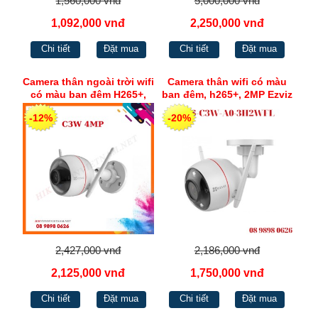
1,560,000 vnđ
5,000,000 vnđ
1,092,000 vnđ
2,250,000 vnđ
Chi tiết
Đặt mua
Chi tiết
Đặt mua
Camera thân ngoài trời wifi
Camera thân wifi có màu
có màu ban đêm H265+,
ban đêm, h265+, 2MP Ezviz
4MP Ezviz C3W
CS-C3W-A0-3H2WFL
-12%
-20%
2,427,000 vnđ
2,186,000 vnđ
2,125,000 vnđ
1,750,000 vnđ
Chi tiết
Đặt mua
Chi tiết
Đặt mua