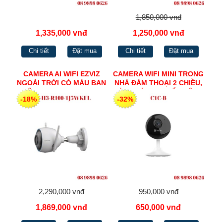
1,850,000 vnđ
1,335,000 vnđ
1,250,000 vnđ
Chi tiết
Đặt mua
Chi tiết
Đặt mua
CAMERA AI WIFI EZVIZ
CAMERA WIFI MINI TRONG
NGOÀI TRỜI CÓ MÀU BAN
NHÀ ĐÀM THOẠI 2 CHIỀU,
ĐÊM H265 CS-H3-R100-
CẢNH BÁO CHUYỂN ĐỘNG
-18%
-32%
1J5WKFL
2MP C1C-B
2,290,000 vnđ
950,000 vnđ
1,869,000 vnđ
650,000 vnđ