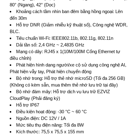
80° (Ngang), 42° (Dọc)
Khoảng cách tầm nhìn ban đêm bằng hồng ngoại: Lên
đến 30m
Hỗ trợ DNR (Giảm nhiễu kỹ thuật số), Công nghệ WDR,
BLC.
Tiêu chuẩn Wi-Fi: IEEE802.11b, 802.11g, 802.11n
Dải tần số: 2,4 GHz ~ 2,4835 GHz
Mạng có dây: RJ45 x 1(10M/100M Cổng Ethernet tự
điều chỉnh)
Phát hiện hình dạng người/xe cộ sử dụng công nghệ AI,
Phát hiện vẫy tay, Phát hiện chuyển động
Bộ nhớ trong: Hỗ trợ thẻ nhớ microSD (Tối đa 256 GB)
(Không có kèm sẵn, mua thêm thẻ nhớ lưu trữ tại đây)
Bộ nhớ đám mây: Hỗ trợ dịch vụ lưu trữ EZVIZ
CloudPlay (Phải đăng ký)
Hỗ trợ IP67
Điều kiện hoạt động: -30 °C ~ 60 °C
Nguồn điện: DC 12V / 1A
Mức tiêu thụ điện năng: Tối đa 8W
Kích thước: 75,5 x 75,5 x 155 mm