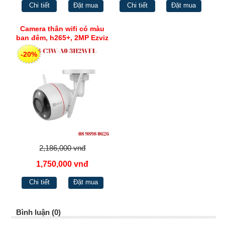
Chi tiết
Đặt mua
Chi tiết
Đặt mua
Camera thân wifi có màu
ban đêm, h265+, 2MP Ezviz
CS-C3W-A0-3H2WFL
-20%
2,186,000 vnđ
1,750,000 vnđ
Chi tiết
Đặt mua
Bình luận (0)