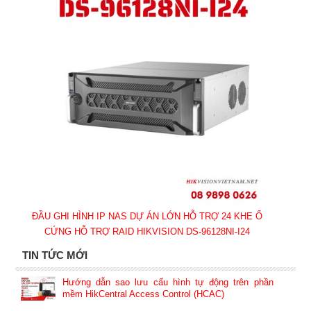
ĐẦU GHI HÌNH IP NAS DỰ ÁN LỚN HỖ TRỢ 24 KHE Ổ
CỨNG HỖ TRỢ RAID HIKVISION DS-96128NI-I24
TIN TỨC MỚI
Hướng dẫn sao lưu cấu hình tự động trên phần
mềm HikCentral Access Control (HCAC)