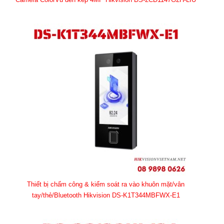
Thiết bị chấm công & kiểm soát ra vào khuôn mặt/vân
tay/thẻ/Bluetooth Hikvision DS-K1T344MBFWX-E1