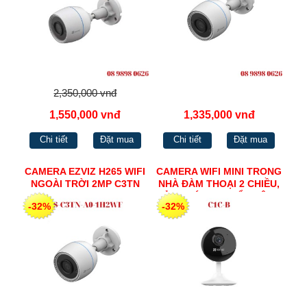
2,350,000 vnđ
1,550,000 vnđ
1,335,000 vnđ
Chi tiết
Đặt mua
Chi tiết
Đặt mua
CAMERA EZVIZ H265 WIFI
CAMERA WIFI MINI TRONG
NGOÀI TRỜI 2MP C3TN
NHÀ ĐÀM THOẠI 2 CHIỀU,
CẢNH BÁO CHUYỂN ĐỘNG
-32%
-32%
2MP C1C-B