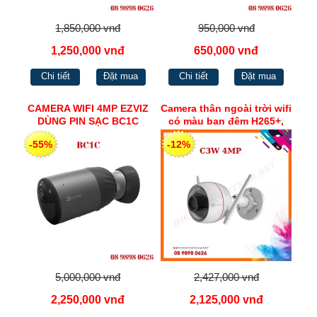
1,850,000 vnđ
950,000 vnđ
1,250,000 vnđ
650,000 vnđ
Chi tiết
Đặt mua
Chi tiết
Đặt mua
CAMERA WIFI 4MP EZVIZ
Camera thân ngoài trời wifi
DÙNG PIN SẠC BC1C
có màu ban đêm H265+,
4MP Ezviz C3W
-55%
-12%
5,000,000 vnđ
2,427,000 vnđ
2,250,000 vnđ
2,125,000 vnđ