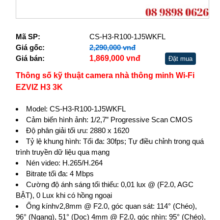
Mã SP:
CS-H3-R100-1J5WKFL
Giá gốc:
2,290,000 vnđ
Giá bán:
1,869,000 vnđ
Đặt mua
Thông số kỹ thuật camera nhà thông minh Wi-Fi
EZVIZ H3 3K
Model: CS-H3-R100-1J5WKFL
Cảm biến hình ảnh: 1/2,7” Progressive Scan CMOS
Độ phân giải tối ưu: 2880 x 1620
Tỷ lệ khung hình: Tối đa: 30fps; Tự điều chỉnh trong quá
trình truyền dữ liệu qua mạng
Nén video: H.265/H.264
Bitrate tối đa: 4 Mbps
Cường độ ánh sáng tối thiểu: 0,01 lux @ (F2.0, AGC
BẬT), 0 Lux khi có hồng ngoại
Ống kínhv2,8mm @ F2.0, góc quan sát: 114° (Chéo),
96° (Ngang), 51° (Dọc) 4mm @ F2.0, góc nhìn: 95° (Chéo),