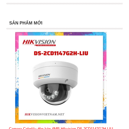
SẢN PHẨM MỚI
Camera ColorVu đèn kép 4MP Hikvision DS-2CD1147G2H-LIU