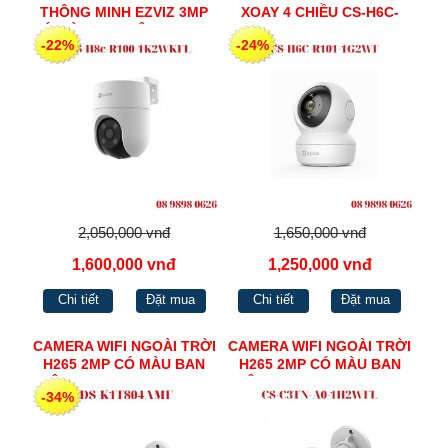
THÔNG MINH EZVIZ 3MP
XOAY 4 CHIỀU CS-H6C-
CÓ MÀU BAN ĐÊM CS-H8c-
R101-1G2WF
-22%
-24%
R100-1K2WKFL
2,050,000 vnđ
1,650,000 vnđ
1,600,000 vnđ
1,250,000 vnđ
Chi tiết
Đặt mua
Chi tiết
Đặt mua
CAMERA WIFI NGOÀI TRỜI
CAMERA WIFI NGOÀI TRỜI
H265 2MP CÓ MÀU BAN
H265 2MP CÓ MÀU BAN
ĐÊM EZVIZ CS-C3TN-A0-
ĐÊM EZVIZ CS-C3TN-A0-
-34%
1H2WFL
1H2WFL