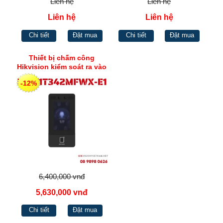
Liên hệ
Liên hệ
Liên hệ
Liên hệ
Chi tiết
Đặt mua
Chi tiết
Đặt mua
Thiết bị chấm công
Hikvision kiểm soát ra vào
khuôn mặt/vân tay/thẻ DS-
-12%
K1T342MFWX-E1
6,400,000 vnđ
5,630,000 vnđ
Chi tiết
Đặt mua