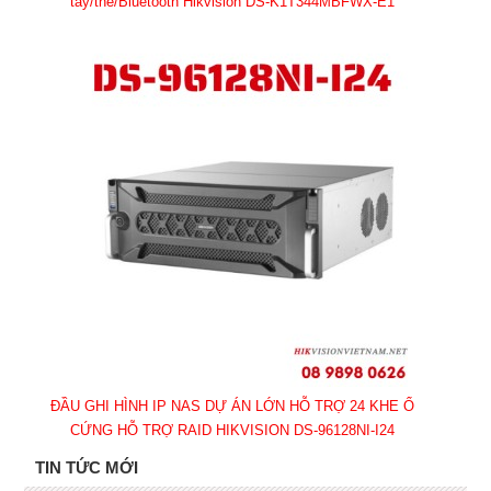
tay/thẻ/Bluetooth Hikvision DS-K1T344MBFWX-E1
ĐẦU GHI HÌNH IP NAS DỰ ÁN LỚN HỖ TRỢ 24 KHE Ổ
CỨNG HỖ TRỢ RAID HIKVISION DS-96128NI-I24
TIN TỨC MỚI