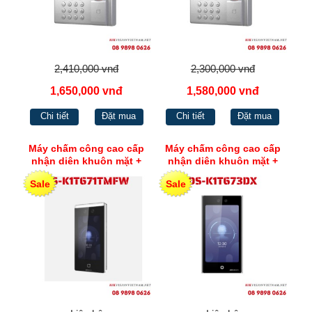
2,410,000 vnđ
2,300,000 vnđ
1,650,000 vnđ
1,580,000 vnđ
Chi tiết
Đặt mua
Chi tiết
Đặt mua
Máy chấm công cao cấp
Máy chấm công cao cấp
nhận diên khuôn mặt +
nhận diên khuôn mặt +
Thẻ từ + Vân tay Hikvision
vân tay + Thẻ Mifare
Sale
Sale
DS-K1T671TMFW
Hikvision DS-K1T673DX