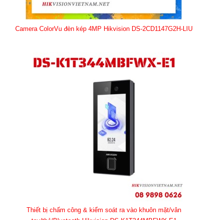
Camera ColorVu đèn kép 4MP Hikvision DS-2CD1147G2H-LIU
Thiết bị chấm công & kiểm soát ra vào khuôn mặt/vân