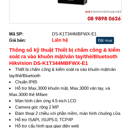
Mã SP:
DS-K1T344MBFWX-E1
Giá bán:
Liên hệ
Đặt mua
Thông số kỹ thuật Thiết bị chấm công & kiểm
soát ra vào khuôn mặt/vân tay/thẻ/Bluetooth
Hikvision DS-K1T344MBFWX-E1
Thiết bị chấm công & kiểm soát ra vào khuôn mặt/vân
tay/thẻ/Bluetooth
Chuẩn IP65
Hỗ trợ Max.3000 khuôn mặt, Max.3000 vân tay, và
Max.3000 thẻ Mifare
Màn hình cảm ứng 4.5-inch LCD
Camera góc rộng 2 MP
Đàm thoại 2 chiều với phần mềm, màn hình chuông cửa
Hỗ trợ ISAPI, ISUP5.0, TCP/IP
Hỗ trợ cấu hình qua giao diện web