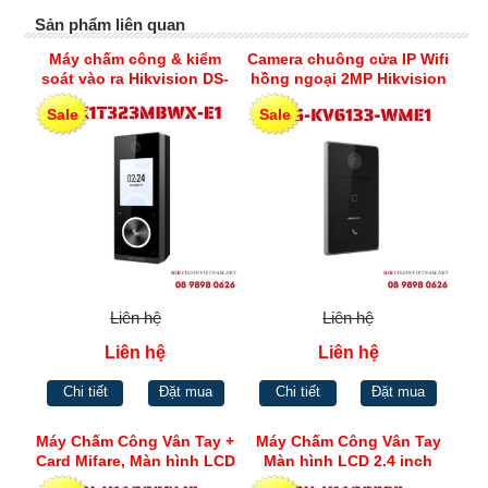
Sản phẩm liên quan
Máy chấm công & kiểm
Camera chuông cửa IP Wifi
soát vào ra Hikvision DS-
hồng ngoại 2MP Hikvision
K1T323MBWX-E1
DS-KV6133-WME1
Sale
Sale
Liên hệ
Liên hệ
Liên hệ
Liên hệ
Chi tiết
Đặt mua
Chi tiết
Đặt mua
Máy Chấm Công Vân Tay +
Máy Chấm Công Vân Tay
Card Mifare, Màn hình LCD
Màn hình LCD 2.4 inch
2.4 inch Hikvision SH-
Hikvision SH-K1A9853F