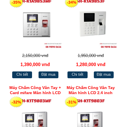
-35%
-34%
K1A9853MF
2,150,000 vnđ
1,950,000 vnđ
1,390,000 vnđ
1,280,000 vnđ
Chi tiết
Đặt mua
Chi tiết
Đặt mua
Máy Chấm Công Vân Tay +
Máy Chấm Công Vân Tay
Card mifare Màn hình LCD
Màn hình LCD 2.4 inch
2.4 inch Hikvision SH-
Hikvision SH-K1T9803F
-32%
-31%
K1T9803MF