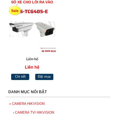
SỐ XE CHO LỐI RA VÀO
KẾT HỢP BARRIE DS-
Sale
TCG405-E
Liên hệ
Liên hệ
Chi tiết
Đặt mua
DANH MỤC NỔI BẬT
»
CAMERA HIKVISION
›
CAMERA TVI HIKVISION