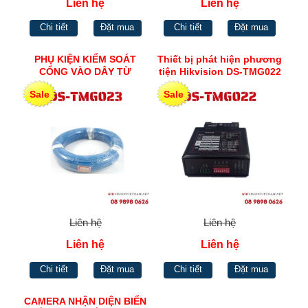
Liên hệ
Liên hệ
Chi tiết
Đặt mua
Chi tiết
Đặt mua
PHỤ KIỆN KIỂM SOÁT
Thiết bị phát hiện phương
CỔNG VÀO DÂY TỪ
tiện Hikvision DS-TMG022
HIKVISION DS-TMG023
Sale
Sale
Liên hệ
Liên hệ
Liên hệ
Liên hệ
Chi tiết
Đặt mua
Chi tiết
Đặt mua
CAMERA NHẬN DIỆN BIỂN