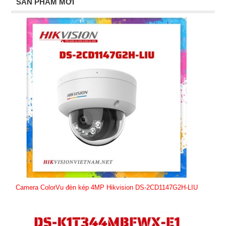
SẢN PHẨM MỚI
Camera ColorVu đèn kép 4MP Hikvision DS-2CD1147G2H-LIU