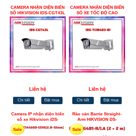
CAMERA NHẬN DIỆN BIỂN
CAMERA NHẬN DIỆN BIỂN
SỐ HIKVISION IDS-CGT43L
SỐ XE TỐC ĐỘ CAO
HIKVISION iDS-TCM403-BI
Liên hệ
Liên hệ
Chi tiết
Đặt mua
Chi tiết
Đặt mua
Camera IP nhận diện biển
Rào cản Barrie Straight-
số xe Hikvision iDS-
Arm HIKVISION DS-
2CD7A46G0-
TMG4B1-LA(2+2m)
Sale
Sale
IZHS(2.8~12mm)