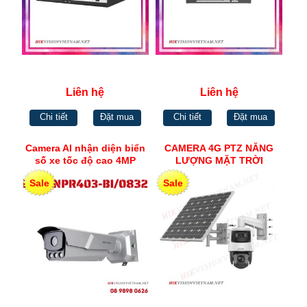
Liên hệ
Liên hệ
Chi tiết
Đặt mua
Chi tiết
Đặt mua
Camera AI nhận diện biển
CAMERA 4G PTZ NĂNG
số xe tốc độ cao 4MP
LƯỢNG MẶT TRỜI
Hikvision iDS-ANPR403-
COLORVU 4MP HIKVISION
Sale
Sale
BI/0832
DS-HL7PT432G-K4G