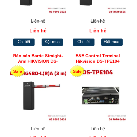
Liên hệ
Liên hệ
Liên hệ
Liên hệ
Chi tiết
Đặt mua
Chi tiết
Đặt mua
Rào cản Barrie Straight-
E&E Control Terminal
Arm HIKVISION DS-
Hikvision DS-TPE104
TMG4B0-LA(3m)
Sale
Sale
Liên hệ
Liên hệ