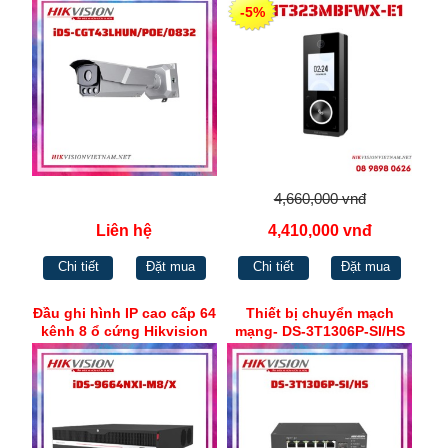
-5%
CGT43LHUN/POE/0832
K1T323MBFWX-E1
4,660,000 vnđ
Liên hệ
4,410,000 vnđ
Chi tiết
Đặt mua
Chi tiết
Đặt mua
Đầu ghi hình IP cao cấp 64
Thiết bị chuyển mạch
kênh 8 ổ cứng Hikvision
mạng- DS-3T1306P-SI/HS
iDS-9664NXI-M8/X