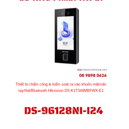
Thiết bị chấm công & kiểm soát ra vào khuôn mặt/vân
tay/thẻ/Bluetooth Hikvision DS-K1T344MBFWX-E1