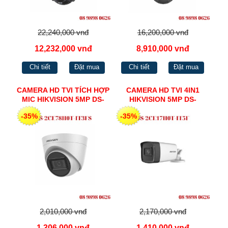
22,240,000 vnđ
16,200,000 vnđ
12,232,000 vnđ
8,910,000 vnđ
Chi tiết
Đặt mua
Chi tiết
Đặt mua
CAMERA HD TVI TÍCH HỢP
CAMERA HD TVI 4IN1
MIC HIKVISION 5MP DS-
HIKVISION 5MP DS-
2CE78H0T-IT3FS
2CE17H0T-IT5F
-35%
-35%
2,010,000 vnđ
2,170,000 vnđ
1,306,000 vnđ
1,410,000 vnđ