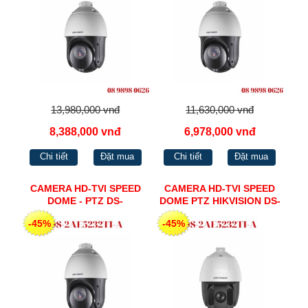
13,980,000 vnđ
11,630,000 vnđ
8,388,000 vnđ
6,978,000 vnđ
Chi tiết
Đặt mua
Chi tiết
Đặt mua
CAMERA HD-TVI SPEED
CAMERA HD-TVI SPEED
DOME - PTZ DS-
DOME PTZ HIKVISION DS-
2AE5232TI-A
2AE5225TI-A
-45%
-45%