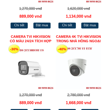
1,270,000 vnđ
1,620,000 vnđ
889,000 vnđ
1,134,000 vnđ
Chi tiết
Đặt mua
Chi tiết
Đặt mua
CAMERA TVI HIKVISION
CAMERA 4K TVI HIKVISION
CÓ MÀU 24/24 TÍCH HỢP
TRONG NHÀ HỒNG NGOẠI
MIC 2MP DS-2CE10DF0T-
60M DS-2CE78U1T-IT3F
-30%
-40%
FS
1,270,000 vnđ
2,780,000 vnđ
889,000 vnđ
1,668,000 vnđ