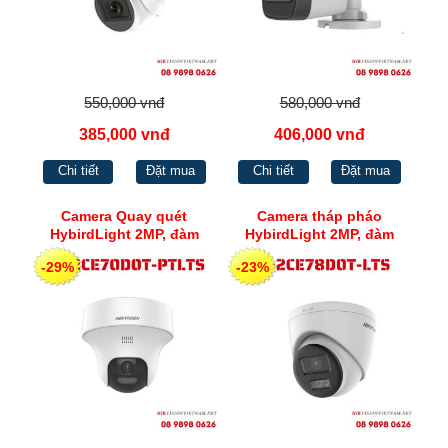
550,000 vnđ
580,000 vnđ
385,000 vnđ
406,000 vnđ
Chi tiết
Đặt mua
Chi tiết
Đặt mua
Camera Quay quét
Camera tháp pháo
HybirdLight 2MP, đàm
HybirdLight 2MP, đàm
thoại 2 chiều Hikvision DS-
thoại 2 chiều DS-
-29%
-23%
2CE70D0T-PTLTS
2CE78D0T-LTS