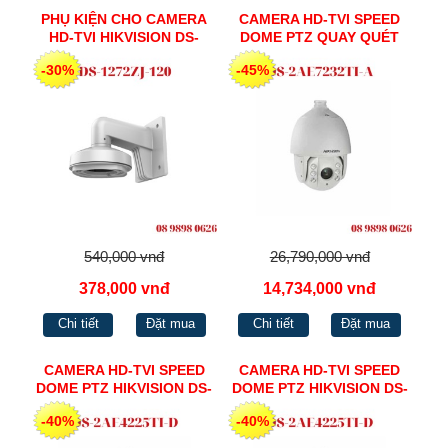
PHỤ KIỆN CHO CAMERA
CAMERA HD-TVI SPEED
HD-TVI HIKVISION DS-
DOME PTZ QUAY QUÉT
1272ZJ-120
HIKVISION 2MP 7INCH DS-
-30%
-45%
2AE7232TI-A
540,000 vnđ
26,790,000 vnđ
378,000 vnđ
14,734,000 vnđ
Chi tiết
Đặt mua
Chi tiết
Đặt mua
CAMERA HD-TVI SPEED
CAMERA HD-TVI SPEED
DOME PTZ HIKVISION DS-
DOME PTZ HIKVISION DS-
2AE4225TI-D
2AE4215TI-D
-40%
-40%