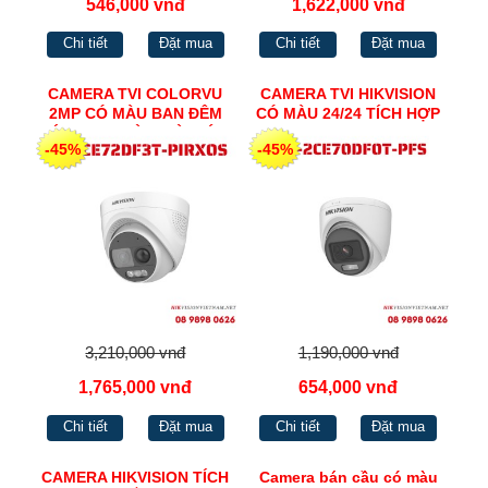
546,000 vnđ
1,622,000 vnđ
Chi tiết
Đặt mua
Chi tiết
Đặt mua
CAMERA TVI COLORVU
CAMERA TVI HIKVISION
2MP CÓ MÀU BAN ĐÊM
CÓ MÀU 24/24 TÍCH HỢP
TÍCH HỢP ĐÈN, CÒI BÁO
MIC 3K DS-2CE70DF0T-
-45%
-45%
ĐỘNG, ĐÀM THOẠI 2
PFS
CHIỀU HIKVISION DS-
2CE72DF3T-PIRXOS
3,210,000 vnđ
1,190,000 vnđ
1,765,000 vnđ
654,000 vnđ
Chi tiết
Đặt mua
Chi tiết
Đặt mua
CAMERA HIKVISION TÍCH
Camera bán cầu có màu