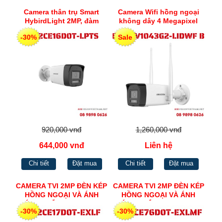
Camera thân trụ Smart
Camera Wifi hồng ngoại
HybirdLight 2MP, đàm
không dây 4 Megapixel
thoại 2 chiều Hikvision DS-
HIKVISION DS-2CV1043G2-
-30%
Sale
2CE16D0T-LPTS
LIDWF B
920,000 vnđ
1,260,000 vnđ
644,000 vnđ
Liên hệ
Chi tiết
Đặt mua
Chi tiết
Đặt mua
CAMERA TVI 2MP ĐÈN KÉP
CAMERA TVI 2MP ĐÈN KÉP
HỒNG NGOẠI VÀ ÁNH
HỒNG NGOẠI VÀ ÁNH
SÁNG TRẮNG HIKVISION
SÁNG TRẮNG HIKVISION
-30%
-30%
DS-2CE17D0T-EXLF
DS-2CE76D0T-EXLMF