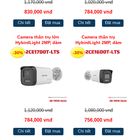
1,170,000 vnđ
1,020,000 vnđ
830,000 vnđ
784,000 vnđ
Chi tiết
Đặt mua
Chi tiết
Đặt mua
Camera thân trụ lớn
Camera thân trụ
HybirdLight 2MP, đàm
HybirdLight 2MP, đàm
thoại 2 chiều Hikvision DS-
thoại 2 chiều Hikvision DS-
-30%
-30%
2CE17D0T-LTS
2CE16D0T-LTS
1,120,000 vnđ
1,080,000 vnđ
784,000 vnđ
756,000 vnđ
Chi tiết
Đặt mua
Chi tiết
Đặt mua