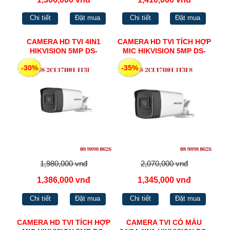
Chi tiết
Đặt mua
Chi tiết
Đặt mua
CAMERA HD TVI 4IN1
CAMERA HD TVI TÍCH HỢP
HIKVISION 5MP DS-
MIC HIKVISION 5MP DS-
2CE17H0T-IT3F
2CE17H0T-IT3FS
-30%
-35%
1,980,000 vnđ
2,070,000 vnđ
1,386,000 vnđ
1,345,000 vnđ
Chi tiết
Đặt mua
Chi tiết
Đặt mua
CAMERA HD TVI TÍCH HỢP
CAMERA TVI CÓ MÀU