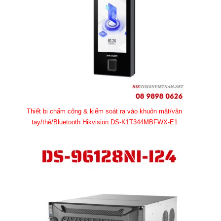
Thiết bị chấm công & kiểm soát ra vào khuôn mặt/vân
tay/thẻ/Bluetooth Hikvision DS-K1T344MBFWX-E1