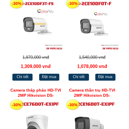
-30%
-30%
DS-2CE10DF0T-F
1,870,000 vnđ
1,540,000 vnđ
1,309,000 vnđ
1,078,000 vnđ
Chi tiết
Đặt mua
Chi tiết
Đặt mua
Camera tháp pháo HD-TVI
Camera thân trụ HD-TVI
2MP Hikvision DS-
2MP Hikvision DS-
2CE76D0T-EXIPF
2CE16D0T-EXIPF
-30%
-30%