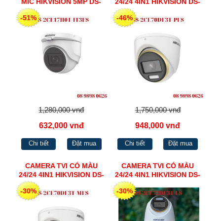
MIC HIKVISION 5MP DS-
24/24 4IN1 HIKVISION DS-
2CE76H0T-ITPFS
2CE70DF3T-PFS
-51%
-46%
1,280,000 vnđ
1,750,000 vnđ
632,000 vnđ
948,000 vnđ
Chi tiết
Đặt mua
Chi tiết
Đặt mua
CAMERA TVI CÓ MÀU
CAMERA TVI CÓ MÀU
24/24 4IN1 HIKVISION DS-
24/24 4IN1 HIKVISION DS-
2CE70DF3T-MFS
2CE72DF3T-FS
-30%
-30%