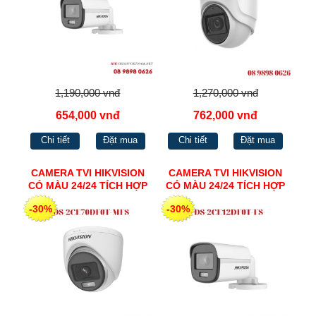
1,190,000 vnđ
1,270,000 vnđ
654,000 vnđ
762,000 vnđ
Chi tiết
Đặt mua
Chi tiết
Đặt mua
CAMERA TVI HIKVISION
CAMERA TVI HIKVISION
CÓ MÀU 24/24 TÍCH HỢP
CÓ MÀU 24/24 TÍCH HỢP
MIC 2MP DS-2CE70DF0T-
MIC 2MP DS-2CE12DF0T-
-30%
-30%
MFS
FS