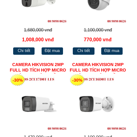
1,680,000 vnđ
1,100,000 vnđ
1,008,000 vnđ
770,000 vnđ
Chi tiết
Đặt mua
Chi tiết
Đặt mua
CAMERA HIKVISION 2MP
CAMERA HIKVISION 2MP
FULL HD TÍCH HỢP MICRO
FULL HD TÍCH HỢP MICRO
- ĐÈN TRỢ SÁNG HỒNG
- ĐÈN TRỢ SÁNG HỒNG
-30%
-30%
NGOẠI 40M & ĐÈN ÁNH
NGOẠI & ĐÈN ÁNH SÁNG
SÁNG TRẮNG 40M DS-
TRẮNG DS-2CE16D0T-LFS
2CE17D0T-LFS