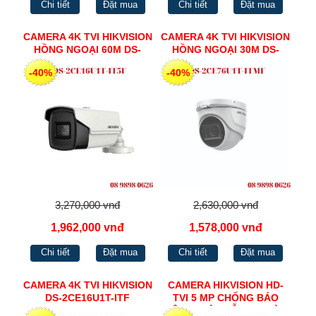
Chi tiết
Đặt mua
Chi tiết
Đặt mua
CAMERA 4K TVI HIKVISION
CAMERA 4K TVI HIKVISION
HỒNG NGOẠI 60M DS-
HỒNG NGOẠI 30M DS-
2CE16U1T-IT5F
2CE76U1T-ITMF
-40%
-40%
3,270,000 vnđ
2,630,000 vnđ
1,962,000 vnđ
1,578,000 vnđ
Chi tiết
Đặt mua
Chi tiết
Đặt mua
CAMERA 4K TVI HIKVISION
CAMERA HIKVISION HD-
DS-2CE16U1T-ITF
TVI 5 MP CHỐNG BÁO
ĐỘNG GIẢ - HỖ TRỢ ĐÈN