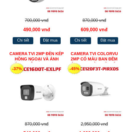
700,000 vnđ
870,000 vnđ
490,000 vnđ
609,000 vnđ
Chi tiết
Đặt mua
Chi tiết
Đặt mua
CAMERA TVI 2MP ĐÈN KÉP
CAMERA TVI COLORVU
HỒNG NGOẠI VÀ ÁNH
2MP CÓ MÀU BAN ĐÊM
SÁNG TRẮNG HIKVISION
TÍCH HỢP ĐÈN, CÒI BÁO
-37%
-45%
DS-2CE16D0T-EXLPF
ĐỘNG, ĐÀM THOẠI 2
CHIỀU HIKVISION DS-
2CE12DF3T-PIRXOS
870,000 vnđ
2,950,000 vnđ