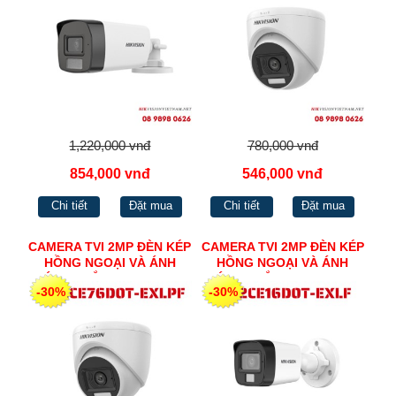
1,220,000 vnđ
780,000 vnđ
854,000 vnđ
546,000 vnđ
Chi tiết
Đặt mua
Chi tiết
Đặt mua
CAMERA TVI 2MP ĐÈN KÉP
CAMERA TVI 2MP ĐÈN KÉP
HỒNG NGOẠI VÀ ÁNH
HỒNG NGOẠI VÀ ÁNH
SÁNG TRẮNG HIKVISION
SÁNG TRẮNG HIKVISION
-30%
-30%
DS-2CE76D0T-EXLPF
DS-2CE16D0T-EXLF