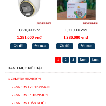
1,830,000 vnđ
1,980,000 vnđ
1,281,000 vnđ
1,386,000 vnđ
Chi tiết
Đặt mua
Chi tiết
Đặt mua
1
2
3
Next
Last
DANH MỤC NỔI BẬT
»
CAMERA HIKVISION
›
CAMERA TVI HIKVISION
›
CAMERA IP HIKVISION
›
CAMERA THÂN NHIỆT