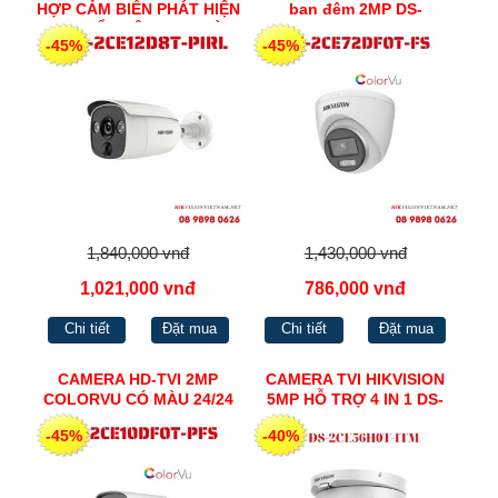
HỢP CẢM BIẾN PHÁT HIỆN
ban đêm 2MP DS-
CHUYỂN ĐỘNG PIR VÀ
2CE72DF0T-FS
-45%
-45%
ĐÈN 2MP DS-2CE12D8T-
PIRL
1,840,000 vnđ
1,430,000 vnđ
1,021,000 vnđ
786,000 vnđ
Chi tiết
Đặt mua
Chi tiết
Đặt mua
CAMERA HD-TVI 2MP
CAMERA TVI HIKVISION
COLORVU CÓ MÀU 24/24
5MP HỖ TRỢ 4 IN 1 DS-
DS-2CE10DF0T-PFS
2CE56H0T-ITM
-45%
-40%