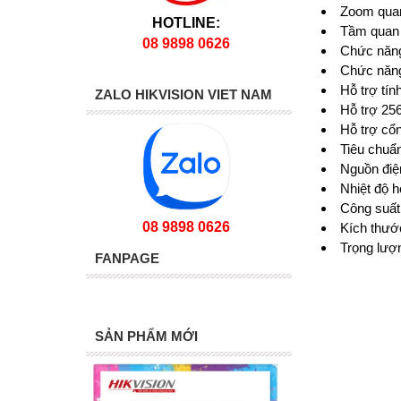
Zoom qua
HOTLINE:
Tầm quan 
08 9898 0626
Chức năng
Chức năng
Hỗ trợ tí
ZALO HIKVISION VIET NAM
Hỗ trợ 256
Hỗ trợ cổ
Tiêu chuẩn
Nguồn điệ
Nhiệt độ h
Công suất 
08 9898 0626
Kích thướ
Trọng lượn
FANPAGE
SẢN PHẨM MỚI