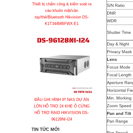
Thiết bị chấm công & kiểm soát ra
S/N Ratio
vào khuôn mặt/vân
DNR
tay/thẻ/Bluetooth Hikvision DS-
WDR
K1T344MBFWX-E1
Shutter Time
Day & Night
Privacy Mask
Lens
Focus Mode
Focal Length
Aperture Ran
Horizontal Fie
Min. Working
ĐẦU GHI HÌNH IP NAS DỰ ÁN
Zoom Speed
LỚN HỖ TRỢ 24 KHE Ổ CỨNG
HỖ TRỢ RAID HIKVISION DS-
Pan and Tilt
96128NI-I24
Pan Range
TIN TỨC MỚI
Pan Speed