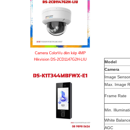
Camera ColorVu đèn kép 4MP
Hikvision DS-2CD1147G2H-LIU
Model
Camera
Image Senso
Max. Image R
Frame Rate
Min. Illuminat
White Balanc
AGC