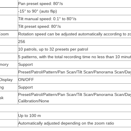
Pan preset speed: 80°/s
-15° to 90° (auto flip)
Tilt manual speed: 0.1° to 80°/s
Tilt preset speed: 80°/s
 Zoom
Rotation speed can be adjusted automatically according to z
256
10 patrols, up to 32 presets per patrol
5 patterns, with the total recording time no less than 10 minu
emory
Support
Preset/Patrol/Pattern/Pan Scan/Tilt Scan/Panorama Scan/
Display
ON/OFF
ng
Support
Preset/Patrol/Pattern/Pan Scan/Tilt Scan/Panorama Scan/D
sk
Calibration/None
Up to 100 m
Automatically adjusted depending on the zoom ratio
t