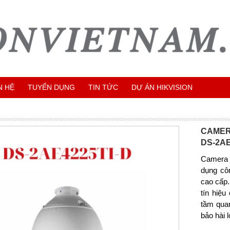
N HỆ
TUYỂN DỤNG
TIN TỨC
DỰ ÁN HIKVISION
CAMER
DS-2AE
Camera
dụng cô
cao cấp.
tín hiệu
tầm qua
bảo hài 