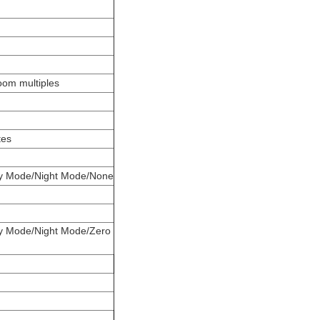
oom multiples
tes
Day Mode/Night Mode/None
ay Mode/Night Mode/Zero