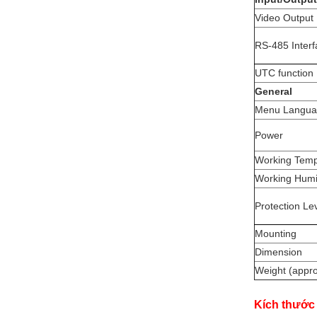
Video Output
RS-485 Inter
UTC function
General
Menu Langu
Power
Working Temp
Working Humi
Protection Le
Mounting
Dimension
Weight (appro
Kích thước