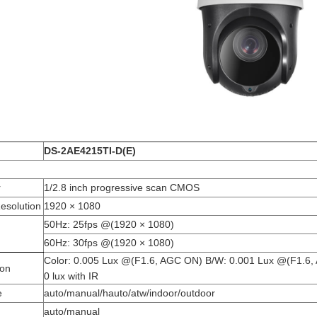
DS-2AE4215TI-D(E)
r
1/2.8 inch progressive scan CMOS
esolution
1920 × 1080
50Hz: 25fps @(1920 × 1080)
60Hz: 30fps @(1920 × 1080)
Color: 0.005 Lux @(F1.6, AGC ON) B/W: 0.001 Lux @(F1.6
ion
0 lux with IR
e
auto/manual/hauto/atw/indoor/outdoor
auto/manual