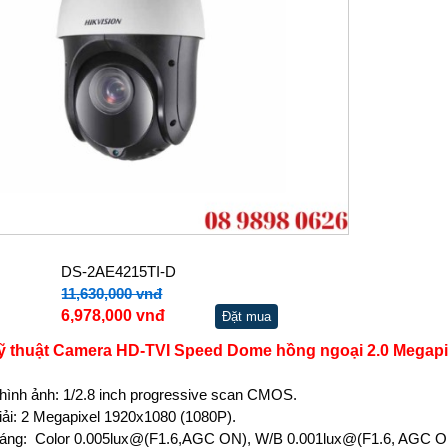
DS-2AE4215TI-D
11,630,000 vnđ
6,978,000 vnđ
Đặt mua
ỹ thuật Camera HD-TVI Speed Dome hồng ngoại 2.0 Megap
hình ảnh: 1/2.8 inch progressive scan CMOS.
iải: 2 Megapixel 1920x1080 (1080P).
áng: Color 0.005lux@(F1.6,AGC ON), W/B 0.001lux@(F1.6, AGC 