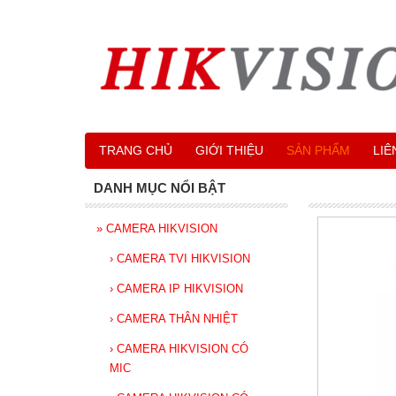
TRANG CHỦ
GIỚI THIỆU
SẢN PHẨM
LIÊ
DANH MỤC NỔI BẬT
»
CAMERA HIKVISION
›
CAMERA TVI HIKVISION
›
CAMERA IP HIKVISION
›
CAMERA THÂN NHIỆT
›
CAMERA HIKVISION CÓ
MIC