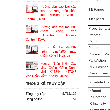
Hướng dẫn sao lưu cấu
Tilt Range
hình tự động trên phần
mềm HikCentral Access
Tilt Speed
Control (HCAC)
Hướng dẫn tạo mã PIN
Proportional
chấm công trên
Presets
Hikcentral Access
Control(HCAC)
Patrol
Hướng Dẫn Tạo Mã PIN
Pattern
Trên Ivms4200 máy
Power-off M
chấm công Hikvision
Park Action
Nguyên Nhân Thêm Các
PTZ Position 
Máy Chấm Công Dòng
Mới K1T344, K1T343
Preset Freezi
Vào Phần Mềm Không Online
Scheduled Ta
THỐNG KÊ TRUY CẬP
Infrared
Tổng truy cập
9,769,122
IR Distance
Đang online
54
IR Intensity
Input/Outpu