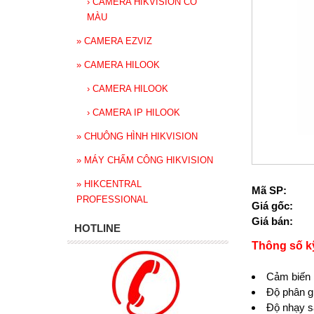
›
CAMERA HIKVISION CÓ
MÀU
»
CAMERA EZVIZ
»
CAMERA HILOOK
›
CAMERA HILOOK
›
CAMERA IP HILOOK
»
CHUÔNG HÌNH HIKVISION
»
MÁY CHẤM CÔNG HIKVISION
»
HIKCENTRAL
Mã SP:
PROFESSIONAL
Giá gốc:
Giá bán:
HOTLINE
Thông số k
Cảm biến 
Độ phân g
Độ nhạy s