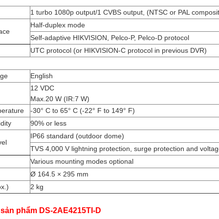
1 turbo 1080p output/1 CVBS output, (NTSC or PAL composi
Half-duplex mode
face
Self-adaptive HIKVISION, Pelco-P, Pelco-D protocol
UTC protocol (or HIKVISION-C protocol in previous DVR)
age
English
12 VDC
Max.20 W (IR:7 W)
erature
-30° C to 65° C (-22° F to 149° F)
dity
90% or less
IP66 standard (outdoor dome)
vel
TVS 4,000 V lightning protection, surge protection and voltag
Various mounting modes optional
Ø 164.5 × 295 mm
x.)
2 kg
 sản phẩm DS-2AE4215TI-D