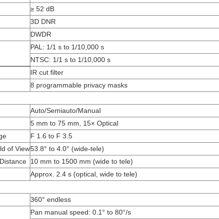
≥ 52 dB
3D DNR
DWDR
PAL: 1/1 s to 1/10,000 s
NTSC: 1/1 s to 1/10,000 s
IR cut filter
8 programmable privacy masks
Auto/Semiauto/Manual
5 mm to 75 mm, 15× Optical
ge
F 1.6 to F 3.5
ld of View
53.8° to 4.0° (wide-tele)
 Distance
10 mm to 1500 mm (wide to tele)
Approx. 2.4 s (optical, wide to tele)
360° endless
Pan manual speed: 0.1° to 80°/s