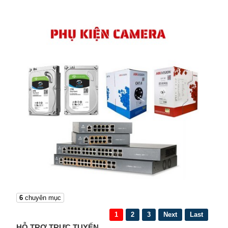
6
chuyên mục
1
2
3
Next
Last
HỖ TRỢ TRỰC TUYẾN