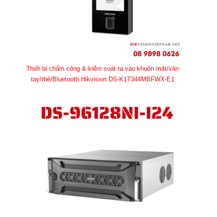
Thiết bị chấm công & kiểm soát ra vào khuôn mặt/vân
tay/thẻ/Bluetooth Hikvision DS-K1T344MBFWX-E1