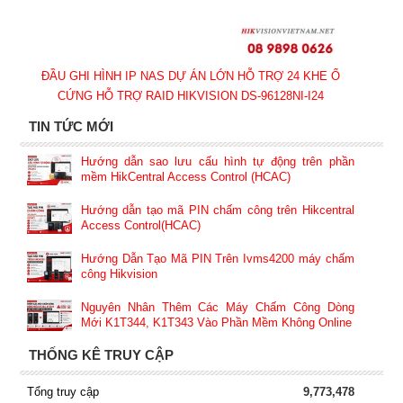
ĐẦU GHI HÌNH IP NAS DỰ ÁN LỚN HỖ TRỢ 24 KHE Ổ
CỨNG HỖ TRỢ RAID HIKVISION DS-96128NI-I24
TIN TỨC MỚI
Hướng dẫn sao lưu cấu hình tự động trên phần
mềm HikCentral Access Control (HCAC)
Hướng dẫn tạo mã PIN chấm công trên Hikcentral
Access Control(HCAC)
Hướng Dẫn Tạo Mã PIN Trên Ivms4200 máy chấm
công Hikvision
Nguyên Nhân Thêm Các Máy Chấm Công Dòng
Mới K1T344, K1T343 Vào Phần Mềm Không Online
THỐNG KÊ TRUY CẬP
Tổng truy cập
9,773,478