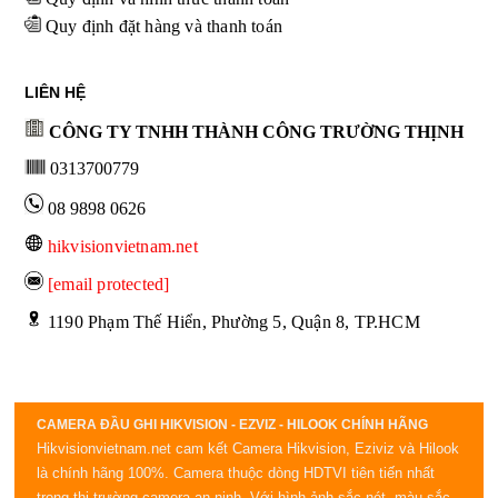
Quy định đặt hàng và thanh toán
LIÊN HỆ
CÔNG TY TNHH THÀNH CÔNG TRƯỜNG THỊNH
0313700779
08 9898 0626
hikvisionvietnam.net
[email protected]
 1190 Phạm Thế Hiển, Phường 5, Quận 8, TP.HCM
CAMERA ĐẦU GHI HIKVISION - EZVIZ - HILOOK CHÍNH HÃNG
Hikvisionvietnam.net cam kết Camera Hikvision, Eziviz và Hilook
là chính hãng 100%. Camera thuộc dòng HDTVI tiên tiến nhất
trong thị trường camera an ninh. Với hình ảnh sắc nét, màu sắc