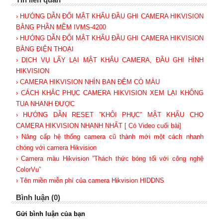
› HƯỚNG DẪN ĐỔI MẬT KHẨU ĐẦU GHI CAMERA HIKVISION
BẰNG PHẦN MỀM IVMS-4200
› HƯỚNG DẪN ĐỔI MẬT KHẨU ĐẦU GHI CAMERA HIKVISION
BẰNG ĐIỆN THOẠI
› DỊCH VỤ LẤY LẠI MẬT KHẨU CAMERA, ĐẦU GHI HÌNH
HIKVISION
› CAMERA HIKVISION NHÌN BAN ĐÊM CÓ MÀU
› CÁCH KHẮC PHỤC CAMERA HIKVISION XEM LẠI KHÔNG
TUA NHANH ĐƯỢC
› HƯỚNG DẪN RESET ”KHÔI PHỤC” MẬT KHẨU CHO
CAMERA HIKVISION NHANH NHẤT [ Có Video cuối bài]
› Nâng cấp hệ thống camera cũ thành mới một cách nhanh
chóng với camera Hikvision
› Camera màu Hikvision ”Thách thức bóng tối với công nghệ
ColorVu”
› Tên miền miễn phí của camera Hikvision HIDDNS
Bình luận (0)
Gửi bình luận của bạn