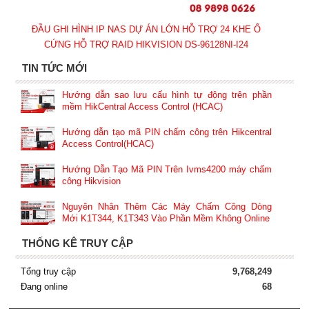
ĐẦU GHI HÌNH IP NAS DỰ ÁN LỚN HỖ TRỢ 24 KHE Ổ
CỨNG HỖ TRỢ RAID HIKVISION DS-96128NI-I24
TIN TỨC MỚI
Hướng dẫn sao lưu cấu hình tự động trên phần
mềm HikCentral Access Control (HCAC)
Hướng dẫn tạo mã PIN chấm công trên Hikcentral
Access Control(HCAC)
Hướng Dẫn Tạo Mã PIN Trên Ivms4200 máy chấm
công Hikvision
Nguyên Nhân Thêm Các Máy Chấm Công Dòng
Mới K1T344, K1T343 Vào Phần Mềm Không Online
THỐNG KÊ TRUY CẬP
Tổng truy cập
9,768,249
Đang online
68