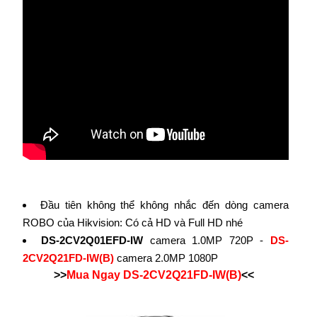
Đầu tiên không thể không nhắc đến dòng camera
ROBO của Hikvision: Có cả HD và Full HD nhé
DS-2CV2Q01EFD-IW
camera 1.0MP 720P -
DS-
2CV2Q21FD-IW(B)
camera 2.0MP 1080P
>>
Mua Ngay
DS-2CV2Q21FD-IW(B)
<<