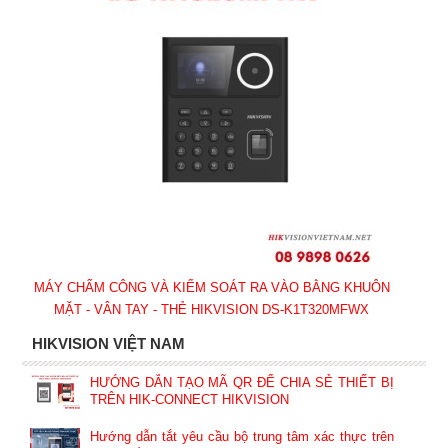
MÁY CHẤM CÔNG VÀ KIỂM SOÁT RA VÀO BẰNG KHUÔN
MẶT - VÂN TAY - THẺ HIKVISION DS-K1T320MFWX
HIKVISION VIỆT NAM
HƯỚNG DẪN TẠO MÃ QR ĐỂ CHIA SẺ THIẾT BỊ
TRÊN HIK-CONNECT HIKVISION
Hướng dẫn tắt yêu cầu bộ trung tâm xác thực trên