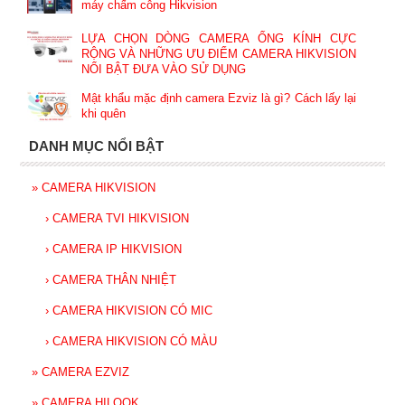
máy chấm công Hikvision
LỰA CHỌN DÒNG CAMERA ỐNG KÍNH CỰC
RỘNG VÀ NHỮNG ƯU ĐIỂM CAMERA HIKVISION
NỔI BẬT ĐƯA VÀO SỬ DỤNG
Mật khẩu mặc định camera Ezviz là gì? Cách lấy lại
khi quên
DANH MỤC NỔI BẬT
»
CAMERA HIKVISION
›
CAMERA TVI HIKVISION
›
CAMERA IP HIKVISION
›
CAMERA THÂN NHIỆT
›
CAMERA HIKVISION CÓ MIC
›
CAMERA HIKVISION CÓ MÀU
»
CAMERA EZVIZ
»
CAMERA HILOOK