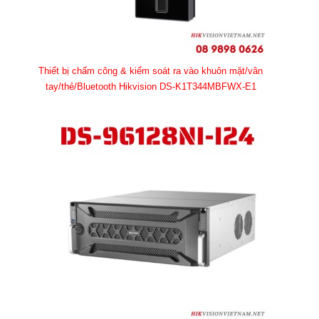
Thiết bị chấm công & kiểm soát ra vào khuôn mặt/vân
tay/thẻ/Bluetooth Hikvision DS-K1T344MBFWX-E1