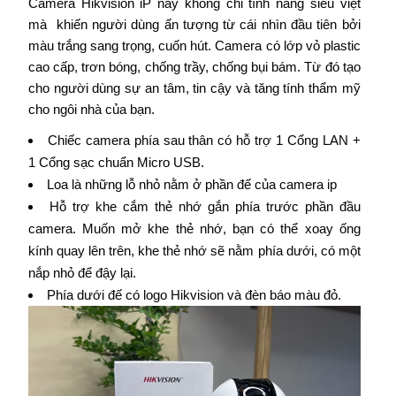
Camera Hikvision iP này không chỉ tính năng siêu việt
mà khiến người dùng ấn tượng từ cái nhìn đầu tiên bởi
màu trắng sang trọng, cuốn hút. Camera có lớp vỏ plastic
cao cấp, trơn bóng, chống trầy, chống bụi bám. Từ đó tạo
cho người dùng sự an tâm, tin cậy và tăng tính thẩm mỹ
cho ngôi nhà của bạn.
Chiếc camera phía sau thân có hỗ trợ 1 Cổng LAN +
1 Cổng sạc chuẩn Micro USB.
Loa là những lỗ nhỏ nằm ở phần đế của camera ip
Hỗ trợ khe cắm thẻ nhớ gắn phía trước phần đầu
camera. Muốn mở khe thẻ nhớ, bạn có thể xoay ống
kính quay lên trên, khe thẻ nhớ sẽ nằm phía dưới, có một
nắp nhỏ để đậy lại.
Phía dưới đế có logo Hikvision và đèn báo màu đỏ.