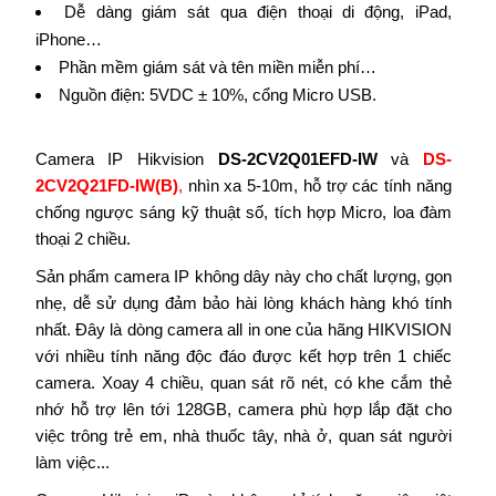
Dễ dàng giám sát qua điện thoại di động, iPad,
iPhone…
Phần mềm giám sát và tên miền miễn phí…
Nguồn điện: 5VDC ± 10%, cổng Micro USB.
Camera IP Hikvision
DS-2CV2Q01EFD-IW
và
DS-
2CV2Q21FD-IW(B)
,
nhìn xa 5-10m, hỗ trợ các tính năng
chống ngược sáng kỹ thuật số, tích hợp Micro, loa đàm
thoại 2 chiều.
Sản phẩm camera IP không dây này cho chất lượng, gọn
nhẹ, dễ sử dụng đảm bảo hài lòng khách hàng khó tính
nhất. Đây là dòng camera all in one của hãng HIKVISION
với nhiều tính năng độc đáo được kết hợp trên 1 chiếc
camera. Xoay 4 chiều, quan sát rõ nét, có khe cắm thẻ
nhớ hỗ trợ lên tới 128GB, camera phù hợp lắp đặt cho
việc trông trẻ em, nhà thuốc tây, nhà ở, quan sát người
làm việc...