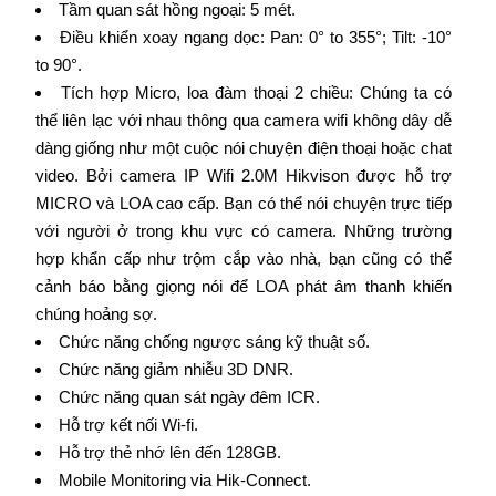
Tầm quan sát hồng ngoại: 5 mét.
Điều khiển xoay ngang dọc: Pan: 0° to 355°; Tilt: -10°
to 90°.
Tích hợp Micro, loa đàm thoại 2 chiều: Chúng ta có
thể liên lạc với nhau thông qua camera wifi không dây dễ
dàng giống như một cuộc nói chuyện điện thoại hoặc chat
video. Bởi camera IP Wifi 2.0M Hikvison được hỗ trợ
MICRO và LOA cao cấp. Bạn có thể nói chuyện trực tiếp
với người ở trong khu vực có camera. Những trường
hợp khẩn cấp như trộm cắp vào nhà, bạn cũng có thể
cảnh báo bằng giọng nói để LOA phát âm thanh khiến
chúng hoảng sợ.
Chức năng chống ngược sáng kỹ thuật số.
Chức năng giảm nhiễu 3D DNR.
Chức năng quan sát ngày đêm ICR.
Hỗ trợ kết nối Wi-fi.
Hỗ trợ thẻ nhớ lên đến 128GB.
Mobile Monitoring via Hik-Connect.