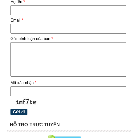
Họ tên
*
Email
*
Gửi bình luận của bạn
*
Mã xác nhận
*
HỖ TRỢ TRỰC TUYẾN