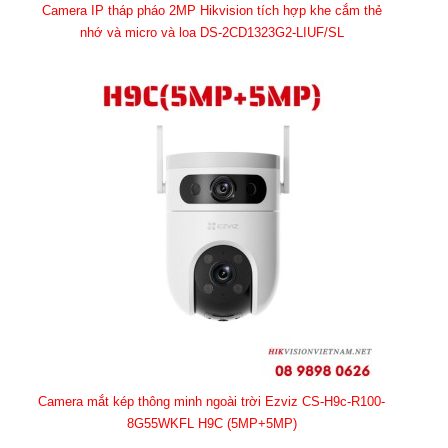
Camera IP tháp pháo 2MP Hikvision tích hợp khe cắm thẻ
nhớ và micro và loa DS-2CD1323G2-LIUF/SL
Camera mắt kép thông minh ngoài trời Ezviz CS-H9c-R100-
8G55WKFL H9C (5MP+5MP)