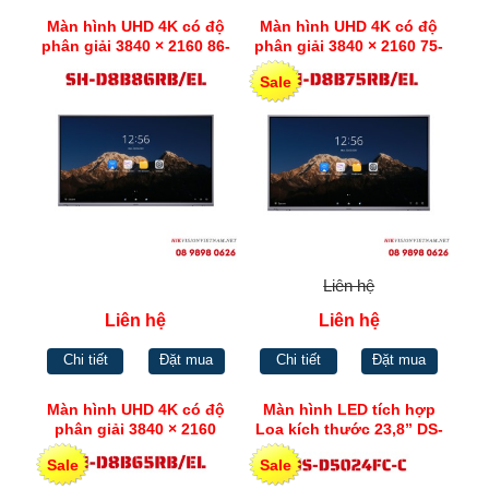
Màn hình UHD 4K có độ
Màn hình UHD 4K có độ
phân giải 3840 × 2160 86-
phân giải 3840 × 2160 75-
inch 4K Interactive Display
inch 4K Interactive Display
Sale
Hikvision SH-D8B86RB/EL
Hikvision SH-D8B75RB/EL
Liên hệ
Liên hệ
Liên hệ
Chi tiết
Đặt mua
Chi tiết
Đặt mua
Màn hình UHD 4K có độ
Màn hình LED tích hợp
phân giải 3840 × 2160
Loa kích thước 23,8” DS-
Hikvision SH-D8B65RB/EL
D5024FC-C
Sale
Sale