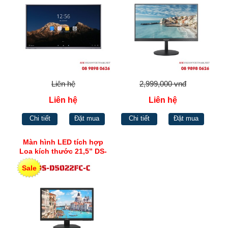
Liên hệ
2,999,000 vnđ
Liên hệ
Liên hệ
Chi tiết
Đặt mua
Chi tiết
Đặt mua
Màn hình LED tích hợp
Loa kích thước 21,5” DS-
D5022FC-C
Sale