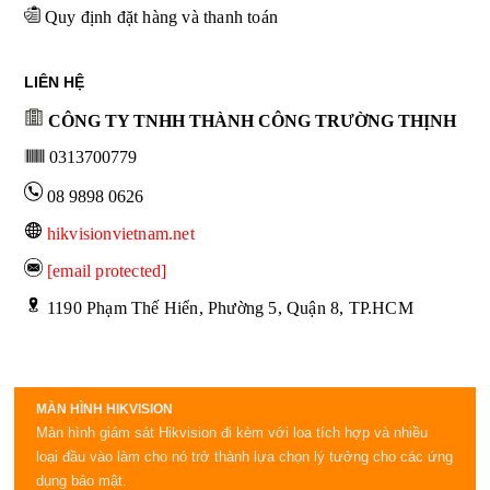
Quy định đặt hàng và thanh toán
LIÊN HỆ
CÔNG TY TNHH THÀNH CÔNG TRƯỜNG THỊNH
0313700779
08 9898 0626
hikvisionvietnam.net
[email protected]
 1190 Phạm Thế Hiển, Phường 5, Quận 8, TP.HCM
MÀN HÌNH HIKVISION
Màn hình giám sát Hikvision đi kèm với loa tích hợp và nhiều
loại đầu vào làm cho nó trở thành lựa chọn lý tưởng cho các ứng
dụng bảo mật.