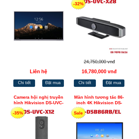
-32%
24,750,000 vnđ
Liên hệ
16,780,000 vnđ
Chi tiết
Đặt mua
Chi tiết
Đặt mua
Camera hội nghị truyền
Màn hình tương tác 86-
hình Hikvision DS-UVC-
inch 4K Hikvision DS-
X12
D5B86RB/EL
-35%
Sale