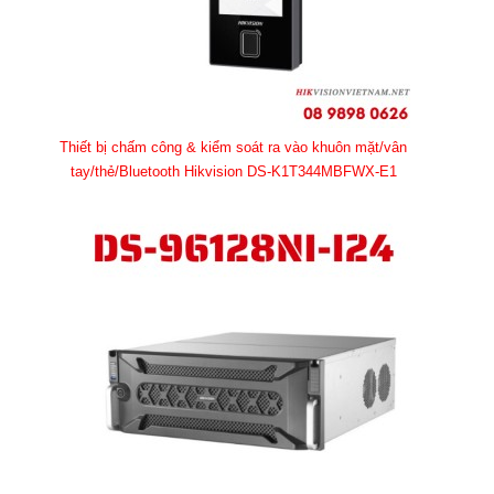
Thiết bị chấm công & kiểm soát ra vào khuôn mặt/vân
tay/thẻ/Bluetooth Hikvision DS-K1T344MBFWX-E1