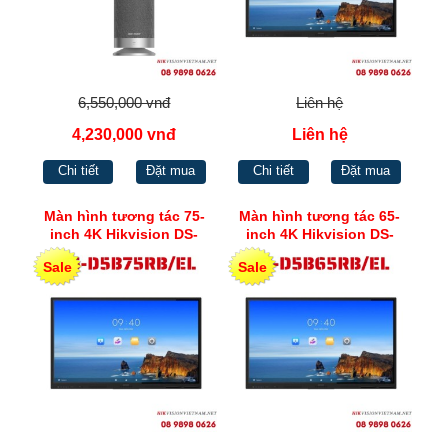
6,550,000 vnđ
Liên hệ
4,230,000 vnđ
Liên hệ
Chi tiết
Đặt mua
Chi tiết
Đặt mua
Màn hình tương tác 75-
Màn hình tương tác 65-
inch 4K Hikvision DS-
inch 4K Hikvision DS-
D5B75RB/EL
D5B65RB/EL
Sale
Sale