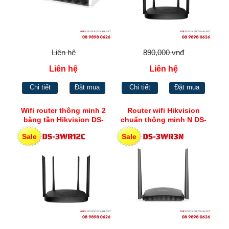
Liên hệ
890,000 vnđ
Liên hệ
Liên hệ
Chi tiết
Đặt mua
Chi tiết
Đặt mua
Wifi router thông minh 2
Router wifi Hikvision
băng tần Hikvision DS-
chuẩn thông minh N DS-
3WR12C
3WR3N
Sale
Sale