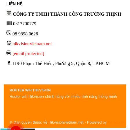
LIÊN HỆ
CÔNG TY TNHH THÀNH CÔNG TRƯỜNG THỊNH
0313700779
08 9898 0626
hikvisionvietnam.net
[email protected]
 1190 Phạm Thế Hiển, Phường 5, Quận 8, TP.HCM
ROUTER WIFI HIKVISION
Router wifi Hikvision chính hãng với nhiều tính năng thông minh
© Bản quyền thuộc về Hikvisionvietnam.net
- Powered by
IM Group