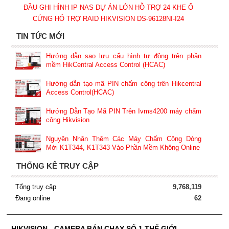
ĐẦU GHI HÌNH IP NAS DỰ ÁN LỚN HỖ TRỢ 24 KHE Ổ
CỨNG HỖ TRỢ RAID HIKVISION DS-96128NI-I24
TIN TỨC MỚI
Hướng dẫn sao lưu cấu hình tự động trên phần
mềm HikCentral Access Control (HCAC)
Hướng dẫn tạo mã PIN chấm công trên Hikcentral
Access Control(HCAC)
Hướng Dẫn Tạo Mã PIN Trên Ivms4200 máy chấm
công Hikvision
Nguyên Nhân Thêm Các Máy Chấm Công Dòng
Mới K1T344, K1T343 Vào Phần Mềm Không Online
THỐNG KÊ TRUY CẬP
Tổng truy cập
9,768,119
Đang online
62
HIKVISION - CAMERA BÁN CHẠY SỐ 1 THẾ GIỚI