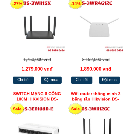
-27%
-14%
1,750,000 vnđ
2,192,000 vnđ
1,279,000 vnđ
1,890,000 vnđ
Chi tiết
Đặt mua
Chi tiết
Đặt mua
SWITCH MẠNG 8 CỔNG
Wifi router thông minh 2
100M HIKVISION DS-
băng tần Hikvision DS-
3E0108D-E
3WR12GC
Sale
Sale