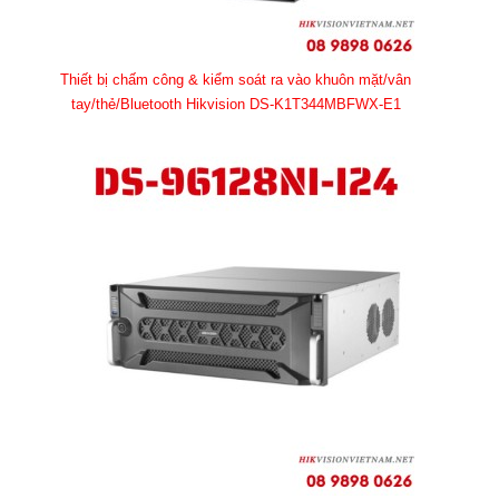
Thiết bị chấm công & kiểm soát ra vào khuôn mặt/vân
tay/thẻ/Bluetooth Hikvision DS-K1T344MBFWX-E1