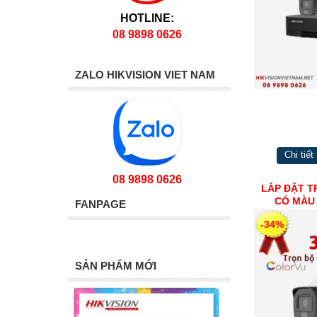
HOTLINE:
08 9898 0626
ZALO HIKVISION VIET NAM
Chi tiết
08 9898 0626
LẮP ĐẶT T
CÓ MÀU 
FANPAGE
-34%
SẢN PHẨM MỚI