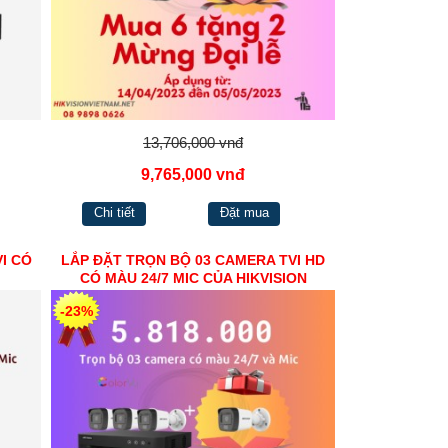
13,706,000 vnđ
9,765,000 vnđ
Chi tiết
Đặt mua
I CÓ
LẮP ĐẶT TRỌN BỘ 03 CAMERA TVI HD
CÓ MÀU 24/7 MIC CỦA HIKVISION
-23%