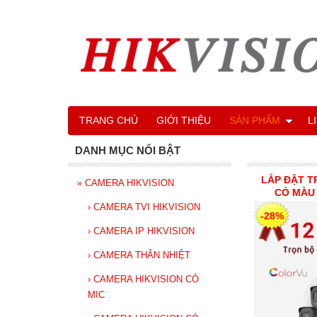
TRANG CHỦ
GIỚI THIỆU
SẢN PHẨM
L
DANH MỤC NỔI BẬT
LẮP ĐẶT T
»
CAMERA HIKVISION
CÓ MÀU 
›
CAMERA TVI HIKVISION
-28%
›
CAMERA IP HIKVISION
›
CAMERA THÂN NHIỆT
›
CAMERA HIKVISION CÓ
MIC