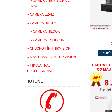
›
CAMERA HIKVISION CÓ
MÀU
»
CAMERA EZVIZ
»
CAMERA HILOOK
›
CAMERA HILOOK
›
CAMERA IP HILOOK
»
CHUÔNG HÌNH HIKVISION
Chi tiết
»
MÁY CHẤM CÔNG HIKVISION
LẮP ĐẶT T
»
HIKCENTRAL
CÓ MÀU 
PROFESSIONAL
-29%
HOTLINE