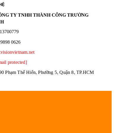
HỆ
NG TY TNHH THÀNH CÔNG TRƯỜNG
NH
13700779
 9898 0626
kvisionvietnam.net
mail protected]
90 Phạm Thế Hiển, Phường 5, Quận 8, TP.HCM