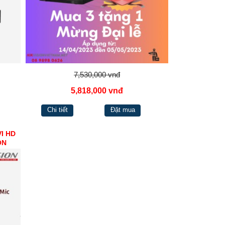
7,530,000 vnđ
5,818,000 vnđ
Chi tiết
Đặt mua
I HD
ON