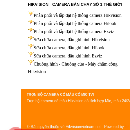
HIKVISION - CAMERA BÁN CHẠY SỐ 1 THẾ GIỚI
Phân phối và lắp đặt hệ thống camera Hikvision
Phân phối và lắp đặt hệ thống camera Hilook
Phân phối và lắp đặt hệ thống camera Ezviz
Sửa chữa camera, đầu ghi hình Hikvision
Sửa chữa camera, đầu ghi hình Hilook
Sửa chữa camera, đầu ghi hình
Ezviz
Chuông hình - Chuông cửa - Máy chấm công
Hikvision
TRỌN BỘ CAMERA CÓ MÀU CÓ MIC TVI
Trọn bộ camera có màu Hikvision có tích hợp Mic, màu 24/24,
© Bản quyền thuộc về Hikvisionvietnam.net
- Powered by
IM