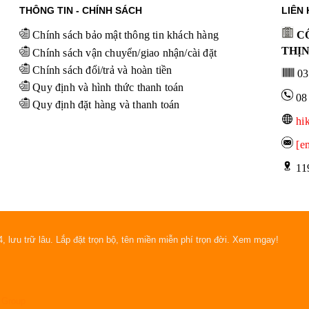
THÔNG TIN - CHÍNH SÁCH
LIÊN 
Chính sách bảo mật thông tin khách hàng
CÔ
THỊ
Chính sách vận chuyển/giao nhận/cài đặt
Chính sách đổi/trả và hoàn tiền
03
Quy định và hình thức thanh toán
08
Quy định đặt hàng và thanh toán
hi
[e
 11
 lưu trữ lâu. Lắp đặt trọn bộ, tên miền miễn phí trọn đời. Xem mgay!
 Group