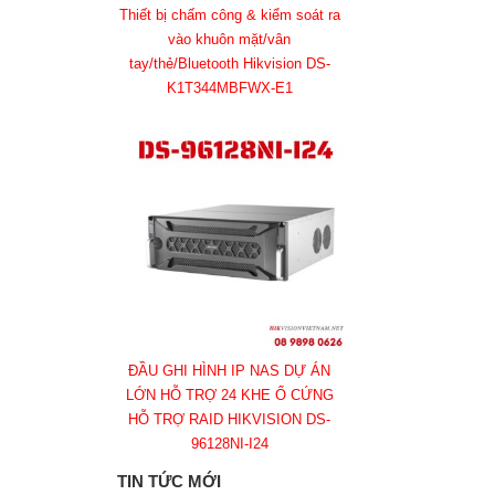
Thiết bị chấm công & kiểm soát ra
vào khuôn mặt/vân
tay/thẻ/Bluetooth Hikvision DS-
K1T344MBFWX-E1
ĐẦU GHI HÌNH IP NAS DỰ ÁN
LỚN HỖ TRỢ 24 KHE Ổ CỨNG
HỖ TRỢ RAID HIKVISION DS-
96128NI-I24
TIN TỨC MỚI