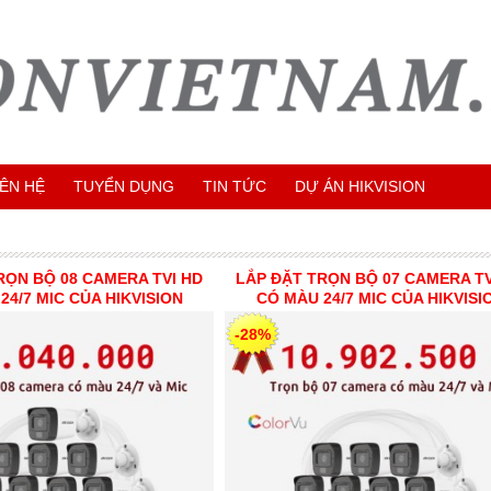
IÊN HỆ
TUYỂN DỤNG
TIN TỨC
DỰ ÁN HIKVISION
RỌN BỘ 08 CAMERA TVI HD
LẮP ĐẶT TRỌN BỘ 07 CAMERA TV
24/7 MIC CỦA HIKVISION
CÓ MÀU 24/7 MIC CỦA HIKVISI
-28%