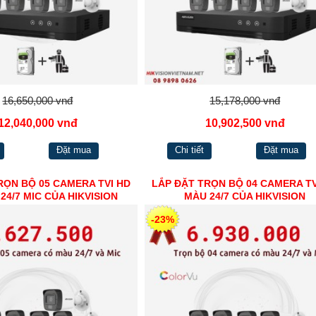
16,650,000 vnđ
15,178,000 vnđ
12,040,000 vnđ
10,902,500 vnđ
Đặt mua
Chi tiết
Đặt mua
RỌN BỘ 05 CAMERA TVI HD
LẮP ĐẶT TRỌN BỘ 04 CAMERA TV
24/7 MIC CỦA HIKVISION
MÀU 24/7 CỦA HIKVISION
-23%