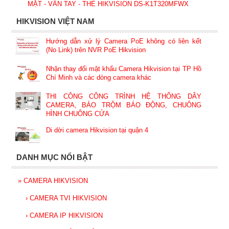
MẶT - VÂN TAY - THẺ HIKVISION DS-K1T320MFWX
HIKVISION VIỆT NAM
Hướng dẫn xử lý Camera PoE không có liên kết
(No Link) trên NVR PoE Hikvision
Nhận thay đổi mật khẩu Camera Hikvision tại TP Hồ
Chí Minh và các dòng camera khác
THI CÔNG CÔNG TRÌNH HỆ THỐNG DÂY
CAMERA, BÁO TRỘM BÁO ĐỘNG, CHUÔNG
HÌNH CHUÔNG CỬA
Di dời camera Hikvision tại quận 4
DANH MỤC NỔI BẬT
»
CAMERA HIKVISION
›
CAMERA TVI HIKVISION
›
CAMERA IP HIKVISION