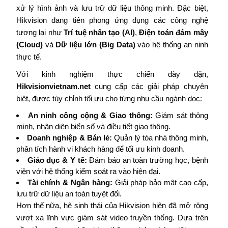
xử lý hình ảnh và lưu trữ dữ liệu thông minh. Đặc biệt,
Hikvision đang tiên phong ứng dụng các công nghệ
tương lai như
Trí tuệ nhân tạo (AI)
,
Điện toán đám mây
(Cloud)
và
Dữ liệu lớn (Big Data)
vào hệ thống an ninh
thực tế.
Với kinh nghiệm thực chiến dày dặn,
Hikvisionvietnam.net
cung cấp các giải pháp chuyên
biệt, được tùy chỉnh tối ưu cho từng nhu cầu ngành dọc:
An ninh công cộng & Giao thông:
Giám sát thông
minh, nhận diện biển số và điều tiết giao thông.
Doanh nghiệp & Bán lẻ:
Quản lý tòa nhà thông minh,
phân tích hành vi khách hàng để tối ưu kinh doanh.
Giáo dục & Y tế:
Đảm bảo an toàn trường học, bệnh
viện với hệ thống kiểm soát ra vào hiện đại.
Tài chính & Ngân hàng:
Giải pháp bảo mật cao cấp,
lưu trữ dữ liệu an toàn tuyệt đối.
Hơn thế nữa, hệ sinh thái của Hikvision hiện đã mở rộng
vượt xa lĩnh vực giám sát video truyền thống. Dựa trên