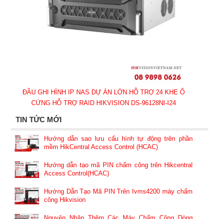
ĐẦU GHI HÌNH IP NAS DỰ ÁN LỚN HỖ TRỢ 24 KHE Ổ
CỨNG HỖ TRỢ RAID HIKVISION DS-96128NI-I24
TIN TỨC MỚI
Hướng dẫn sao lưu cấu hình tự động trên phần
mềm HikCentral Access Control (HCAC)
Hướng dẫn tạo mã PIN chấm công trên Hikcentral
Access Control(HCAC)
Hướng Dẫn Tạo Mã PIN Trên Ivms4200 máy chấm
công Hikvision
Nguyên Nhân Thêm Các Máy Chấm Công Dòng