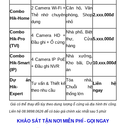
2 Camera Wi-Fi +
Căn hộ, Văn
Combo
Thẻ nhớ chuyên
phòng, Shop
2.xxx.000đ
Hik-Home
dụng
nhỏ
Combo
Nhà phố, Biệt
4 Camera HD +
Hik-Pro
thự, Cửa
5.xxx.000đ
Đầu ghi + Ổ cứng
(TVI)
hàng
Combo
Nhà xưởng,
4 Camera IP PoE
Hik-Smart
Kho bãi, Dự
10.xxx.000đ
+ Đầu ghi NVR
(IP)
án
Dự án
Tòa nhà,
Tư vấn & Thiết kế
Liên hệ
Hik-
Chuỗi hệ
theo nhu cầu
ngay
Expert
thống lớn
Giá có thể thay đổi tùy theo dung lượng ổ cứng và địa hình thi công.
Liên hệ 08.9898.0626 để có báo giá chính xác nhất sau 5 phút
KHẢO SÁT TẬN NƠI MIỄN PHÍ - GỌI NGAY