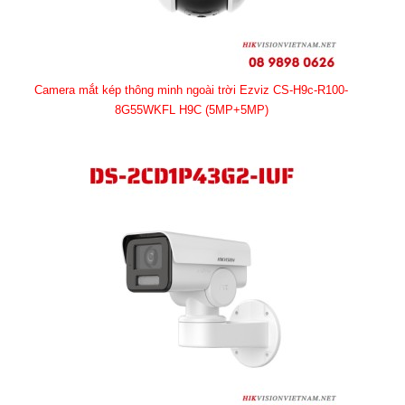
Camera mắt kép thông minh ngoài trời Ezviz CS-H9c-R100-
8G55WKFL H9C (5MP+5MP)