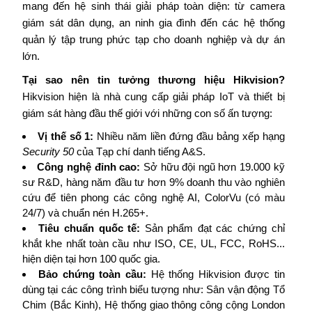
mang đến hệ sinh thái giải pháp toàn diện: từ camera
giám sát dân dụng, an ninh gia đình đến các hệ thống
quản lý tập trung phức tạp cho doanh nghiệp và dự án
lớn.
Tại sao nên tin tưởng thương hiệu Hikvision?
Hikvision hiện là nhà cung cấp giải pháp IoT và thiết bị
giám sát hàng đầu thế giới với những con số ấn tượng:
Vị thế số 1:
Nhiều năm liền đứng đầu bảng xếp hạng
Security 50
của Tạp chí danh tiếng A&S.
Công nghệ đỉnh cao:
Sở hữu đội ngũ hơn 19.000 kỹ
sư R&D, hàng năm đầu tư hơn 9% doanh thu vào nghiên
cứu để tiên phong các công nghệ AI, ColorVu (có màu
24/7) và chuẩn nén H.265+.
Tiêu chuẩn quốc tế:
Sản phẩm đạt các chứng chỉ
khắt khe nhất toàn cầu như ISO, CE, UL, FCC, RoHS...
hiện diện tại hơn 100 quốc gia.
Bảo chứng toàn cầu:
Hệ thống Hikvision được tin
dùng tại các công trình biểu tượng như: Sân vận động Tổ
Chim (Bắc Kinh), Hệ thống giao thông công cộng London