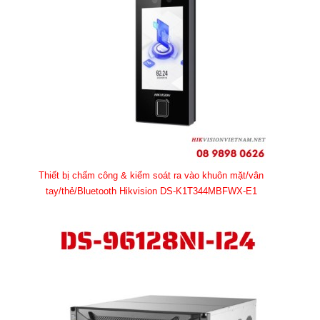
Thiết bị chấm công & kiểm soát ra vào khuôn mặt/vân
tay/thẻ/Bluetooth Hikvision DS-K1T344MBFWX-E1