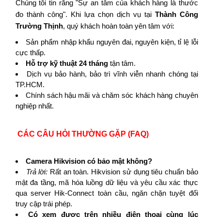
Chúng tôi tin rằng "Sự an tâm của khách hàng là thước
đo thành công". Khi lựa chọn dịch vụ tại
Thành Công
Trường Thịnh
, quý khách hoàn toàn yên tâm với:
Sản phẩm nhập khẩu nguyên đai, nguyên kiện, tỉ lệ lỗi
cực thấp.
Hỗ trợ kỹ thuật 24 tháng
tận tâm.
Dịch vụ bảo hành, bảo trì vĩnh viễn nhanh chóng tại
TP.HCM.
Chính sách hậu mãi và chăm sóc khách hàng chuyên
nghiệp nhất.
CÁC CÂU HỎI THƯỜNG GẶP (FAQ)
Camera Hikvision có bảo mật không?
Trả lời:
Rất an toàn. Hikvision sử dụng tiêu chuẩn bảo
mật đa tầng, mã hóa luồng dữ liệu và yêu cầu xác thực
qua server Hik-Connect toàn cầu, ngăn chặn tuyệt đối
truy cập trái phép.
Có xem được trên nhiều điện thoại cùng lúc