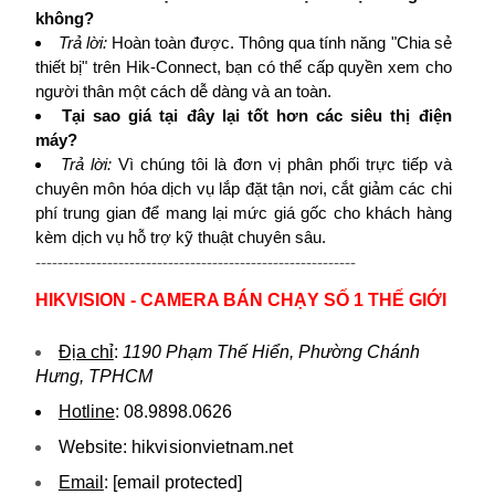
không?
Trả lời:
Hoàn toàn được. Thông qua tính năng "Chia sẻ
thiết bị" trên Hik-Connect, bạn có thể cấp quyền xem cho
người thân một cách dễ dàng và an toàn.
Tại sao giá tại đây lại tốt hơn các siêu thị điện
máy?
Trả lời:
Vì chúng tôi là đơn vị phân phối trực tiếp và
chuyên môn hóa dịch vụ lắp đặt tận nơi, cắt giảm các chi
phí trung gian để mang lại mức giá gốc cho khách hàng
kèm dịch vụ hỗ trợ kỹ thuật chuyên sâu.
----------------------------------------------------------
HIKVISION - CAMERA BÁN CHẠY SỐ 1 THẾ GIỚI
Địa chỉ
:
1190 Phạm Thế Hiển, Phường Chánh
Hưng, TPHCM
Hotline
:
08.9898.0626
Website:
hikvi sionvietnam.net
Email
:
[email protected]