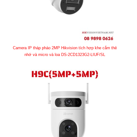
Camera IP tháp pháo 2MP Hikvision tích hợp khe cắm thẻ
nhớ và micro và loa DS-2CD1323G2-LIUF/SL