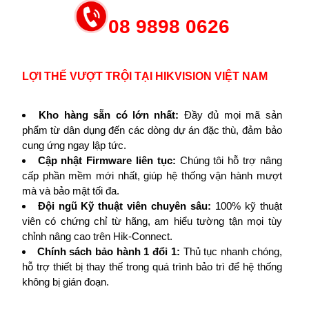
08 9898 0626
LỢI THẾ VƯỢT TRỘI TẠI HIKVISION VIỆT NAM
Kho hàng sẵn có lớn nhất:
Đầy đủ mọi mã sản
phẩm từ dân dụng đến các dòng dự án đặc thù, đảm bảo
cung ứng ngay lập tức.
Cập nhật Firmware liên tục:
Chúng tôi hỗ trợ nâng
cấp phần mềm mới nhất, giúp hệ thống vận hành mượt
mà và bảo mật tối đa.
Đội ngũ Kỹ thuật viên chuyên sâu:
100% kỹ thuật
viên có chứng chỉ từ hãng, am hiểu tường tận mọi tùy
chỉnh nâng cao trên Hik-Connect.
Chính sách bảo hành 1 đổi 1:
Thủ tục nhanh chóng,
hỗ trợ thiết bị thay thế trong quá trình bảo trì để hệ thống
không bị gián đoạn.