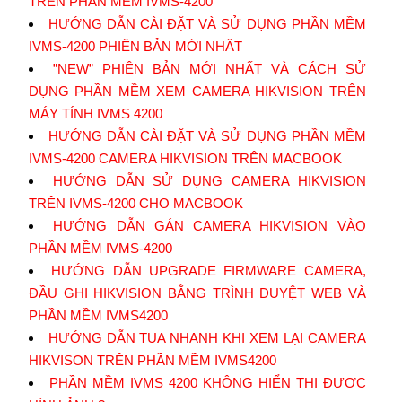
TRÊN PHẦN MỀM IVMS-4200
HƯỚNG DẪN CÀI ĐẶT VÀ SỬ DỤNG PHẦN MỀM
IVMS-4200 PHIÊN BẢN MỚI NHẤT
”NEW” PHIÊN BẢN MỚI NHẤT VÀ CÁCH SỬ
DỤNG PHẦN MỀM XEM CAMERA HIKVISION TRÊN
MÁY TÍNH IVMS 4200
HƯỚNG DẪN CÀI ĐẶT VÀ SỬ DỤNG PHẦN MỀM
IVMS-4200 CAMERA HIKVISION TRÊN MACBOOK
HƯỚNG DẪN SỬ DỤNG CAMERA HIKVISION
TRÊN IVMS-4200 CHO MACBOOK
HƯỚNG DẪN GÁN CAMERA HIKVISION VÀO
PHẦN MỀM IVMS-4200
HƯỚNG DẪN UPGRADE FIRMWARE CAMERA,
ĐẦU GHI HIKVISION BẰNG TRÌNH DUYỆT WEB VÀ
PHẦN MỀM IVMS4200
HƯỚNG DẪN TUA NHANH KHI XEM LẠI CAMERA
HIKVISON TRÊN PHẦN MỀM IVMS4200
PHẦN MỀM IVMS 4200 KHÔNG HIỂN THỊ ĐƯỢC