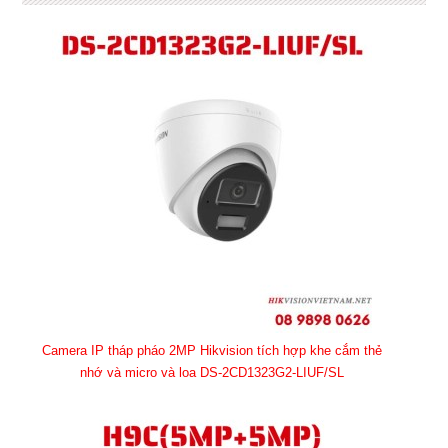
Camera IP tháp pháo 2MP Hikvision tích hợp khe cắm thẻ
nhớ và micro và loa DS-2CD1323G2-LIUF/SL