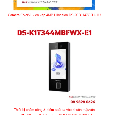
Camera ColorVu đèn kép 4MP Hikvision DS-2CD1147G2H-LIU
Thiết bị chấm công & kiểm soát ra vào khuôn mặt/vân