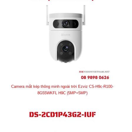
Camera mắt kép thông minh ngoài trời Ezviz CS-H9c-R100-
8G55WKFL H9C (5MP+5MP)