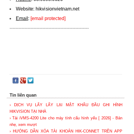
Website:
hikvi sionvietnam.net
Email
:
[email protected]
-----------------------------------------------------
Tin liên quan
› DỊCH VỤ LẤY LẤY LẠI MẬT KHẨU ĐẦU GHI HÌNH
HIKVISION TẠI NHÀ
› Tải iVMS-4200 Lite cho máy tính cấu hình yếu [ 2026] - Bản
nhẹ, xem mượt
› HƯỚNG DẪN XÓA TÀI KHOẢN HIK-CONNET TRÊN APP