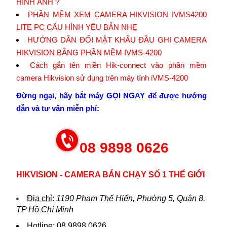
HÌNH ẢNH ?
PHẦN MỀM XEM CAMERA HIKVISION IVMS4200
LITE PC CẤU HÌNH YẾU BẢN NHẸ
HƯỚNG DẪN ĐỔI MẬT KHẨU ĐẦU GHI CAMERA
HIKVISION BẰNG PHẦN MỀM IVMS-4200
Cách gắn tên miền Hik-connect vào phần mềm
camera Hikvision sử dụng trên máy tính iVMS-4200
Đừng ngại, hãy bắt máy GỌI NGAY để được hướng
dẫn và tư vấn miễn phí:
08 9898 0626
HIKVISION - CAMERA BÁN CHẠY SỐ 1 THẾ GIỚI
Địa chỉ
:
1190 Phạm Thế Hiển, Phường 5, Quận 8,
TP Hồ Chí Minh
Hotline
:
08.9898.0626