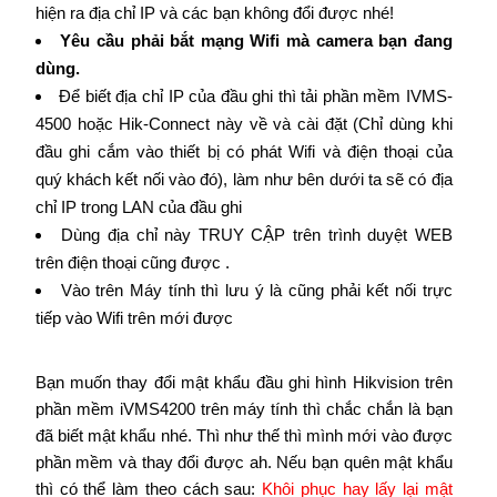
hiện ra địa chỉ IP và các bạn không đổi được nhé!
Yêu cầu phải bắt mạng Wifi mà camera bạn đang
dùng.
Để biết địa chỉ IP của đầu ghi thì tải phần mềm IVMS-
4500 hoặc Hik-Connect này về và cài đặt (Chỉ dùng khi
đầu ghi cắm vào thiết bị có phát Wifi và điện thoại của
quý khách kết nối vào đó), làm như bên dưới ta sẽ có địa
chỉ IP trong LAN của đầu ghi
Dùng địa chỉ này TRUY CẬP trên trình duyệt WEB
trên điện thoại cũng được .
Vào trên Máy tính thì lưu ý là cũng phải kết nối trực
tiếp vào Wifi trên mới được
Bạn muốn thay đổi mật khẩu đầu ghi hình Hikvision trên
phần mềm iVMS4200 trên máy tính thì chắc chắn là bạn
đã biết mật khẩu nhé. Thì như thế thì mình mới vào được
phần mềm và thay đổi được ah. Nếu bạn quên mật khẩu
thì có thể làm theo cách sau:
Khôi phục hay lấy lại mật