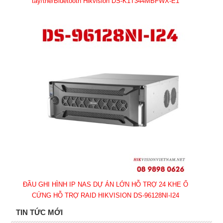
tay/thẻ/Bluetooth Hikvision DS-K1T344MBFWX-E1
ĐẦU GHI HÌNH IP NAS DỰ ÁN LỚN HỖ TRỢ 24 KHE Ổ
CỨNG HỖ TRỢ RAID HIKVISION DS-96128NI-I24
TIN TỨC MỚI