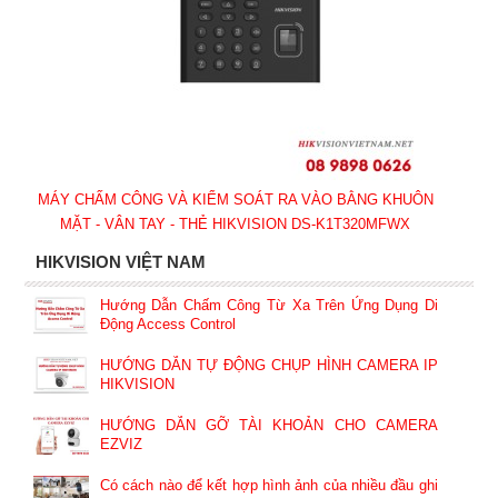
MÁY CHẤM CÔNG VÀ KIỂM SOÁT RA VÀO BẰNG KHUÔN
MẶT - VÂN TAY - THẺ HIKVISION DS-K1T320MFWX
HIKVISION VIỆT NAM
Hướng Dẫn Chấm Công Từ Xa Trên Ứng Dụng Di
Động Access Control
HƯỚNG DẪN TỰ ĐỘNG CHỤP HÌNH CAMERA IP
HIKVISION
HƯỚNG DẪN GỠ TÀI KHOẢN CHO CAMERA
EZVIZ
Có cách nào để kết hợp hình ảnh của nhiều đầu ghi