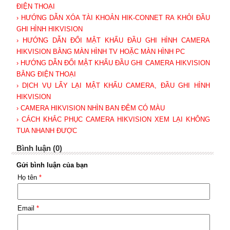
ĐIỆN THOẠI
› HƯỚNG DẪN XÓA TÀI KHOẢN HIK-CONNET RA KHỎI ĐẦU
GHI HÌNH HIKVISION
› HƯỚNG DẪN ĐỔI MẬT KHẨU ĐẦU GHI HÌNH CAMERA
HIKVISION BẰNG MÀN HÌNH TV HOẶC MÀN HÌNH PC
› HƯỚNG DẪN ĐỔI MẬT KHẨU ĐẦU GHI CAMERA HIKVISION
BẰNG ĐIỆN THOẠI
› DỊCH VỤ LẤY LẠI MẬT KHẨU CAMERA, ĐẦU GHI HÌNH
HIKVISION
› CAMERA HIKVISION NHÌN BAN ĐÊM CÓ MÀU
› CÁCH KHẮC PHỤC CAMERA HIKVISION XEM LẠI KHÔNG
TUA NHANH ĐƯỢC
Bình luận (0)
Gửi bình luận của bạn
Họ tên
*
Email
*