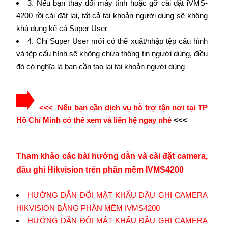
3. Nếu bạn thay đổi máy tính hoặc gỡ cài đặt iVMS-
4200 rồi cài đặt lại, tất cả tài khoản người dùng sẽ không
khả dụng kể cả Super User
4. Chỉ Super User mới có thể xuất/nhập tệp cấu hình
và tệp cấu hình sẽ không chứa thông tin người dùng, điều
đó có nghĩa là bạn cần tạo lại tài khoản người dùng
<<< Nếu bạn cần dịch vụ hỗ trợ tận nơi tại TP
Hồ Chí Minh có thể xem và liên hệ ngay nhé
<<<
Tham khảo các bài hướng dẫn và cài đặt camera,
đầu ghi Hikvision trên phần mềm IVMS4200
HƯỚNG DẪN ĐỔI MẬT KHẨU ĐẦU GHI CAMERA
HIKVISION BẰNG PHẦN MỀM IVMS4200
HƯỚNG DẪN ĐỔI MẬT KHẨU ĐẦU GHI CAMERA