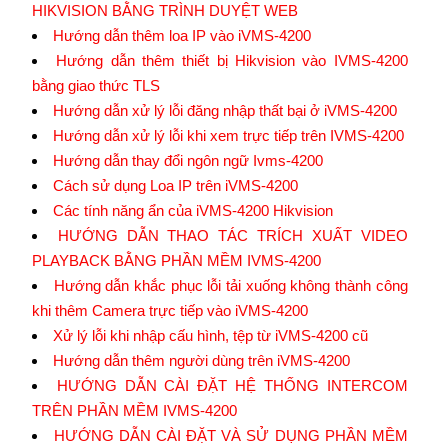
HIKVISION BẰNG TRÌNH DUYỆT WEB
Hướng dẫn thêm loa IP vào iVMS-4200
Hướng dẫn thêm thiết bị Hikvision vào IVMS-4200
bằng giao thức TLS
Hướng dẫn xử lý lỗi đăng nhập thất bại ở iVMS-4200
Hướng dẫn xử lý lỗi khi xem trực tiếp trên IVMS-4200
Hướng dẫn thay đổi ngôn ngữ Ivms-4200
Cách sử dụng Loa IP trên iVMS-4200
Các tính năng ẩn của iVMS-4200 Hikvision
HƯỚNG DẪN THAO TÁC TRÍCH XUẤT VIDEO
PLAYBACK BẰNG PHẦN MỀM IVMS-4200
Hướng dẫn khắc phục lỗi tải xuống không thành công
khi thêm Camera trực tiếp vào iVMS-4200
Xử lý lỗi khi nhập cấu hình, tệp từ iVMS-4200 cũ
Hướng dẫn thêm người dùng trên iVMS-4200
HƯỚNG DẪN CÀI ĐẶT HỆ THỐNG INTERCOM
TRÊN PHẦN MỀM IVMS-4200
HƯỚNG DẪN CÀI ĐẶT VÀ SỬ DỤNG PHẦN MỀM