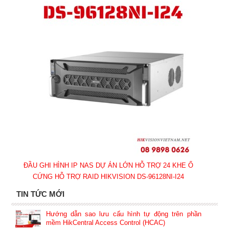
ĐẦU GHI HÌNH IP NAS DỰ ÁN LỚN HỖ TRỢ 24 KHE Ổ
CỨNG HỖ TRỢ RAID HIKVISION DS-96128NI-I24
TIN TỨC MỚI
Hướng dẫn sao lưu cấu hình tự động trên phần
mềm HikCentral Access Control (HCAC)