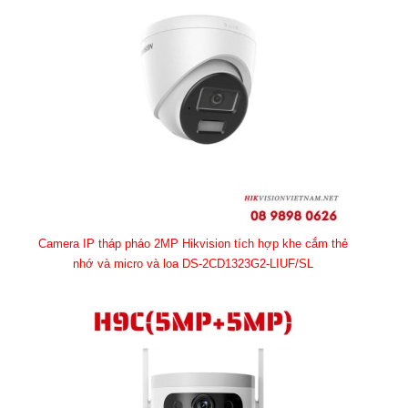
Camera IP tháp pháo 2MP Hikvision tích hợp khe cắm thẻ
nhớ và micro và loa DS-2CD1323G2-LIUF/SL