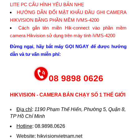
LITE PC CẤU HÌNH YẾU BẢN NHẸ
HƯỚNG DẪN ĐỔI MẬT KHẨU ĐẦU GHI CAMERA
HIKVISION BẰNG PHẦN MỀM IVMS-4200
Cách gắn tên miền Hik-connect vào phần mềm
camera Hikvision sử dụng trên máy tính iVMS-4200
Đừng ngại, hãy bắt máy GỌI NGAY để được hướng
dẫn và tư vấn miễn phí:
08 9898 0626
HIKVISION - CAMERA BÁN CHẠY SỐ 1 THẾ GIỚI
Địa chỉ
:
1190 Phạm Thế Hiển, Phường 5, Quận 8,
TP Hồ Chí Minh
Hotline
:
08.9898.0626
Website:
hikvi sionvietnam.net