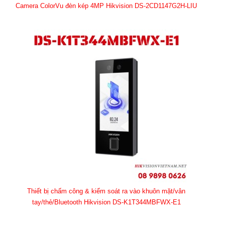
Camera ColorVu đèn kép 4MP Hikvision DS-2CD1147G2H-LIU
Thiết bị chấm công & kiểm soát ra vào khuôn mặt/vân
tay/thẻ/Bluetooth Hikvision DS-K1T344MBFWX-E1