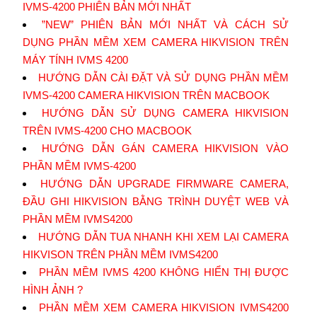
IVMS-4200 PHIÊN BẢN MỚI NHẤT
”NEW” PHIÊN BẢN MỚI NHẤT VÀ CÁCH SỬ
DỤNG PHẦN MỀM XEM CAMERA HIKVISION TRÊN
MÁY TÍNH IVMS 4200
HƯỚNG DẪN CÀI ĐẶT VÀ SỬ DỤNG PHẦN MỀM
IVMS-4200 CAMERA HIKVISION TRÊN MACBOOK
HƯỚNG DẪN SỬ DỤNG CAMERA HIKVISION
TRÊN IVMS-4200 CHO MACBOOK
HƯỚNG DẪN GÁN CAMERA HIKVISION VÀO
PHẦN MỀM IVMS-4200
HƯỚNG DẪN UPGRADE FIRMWARE CAMERA,
ĐẦU GHI HIKVISION BẰNG TRÌNH DUYỆT WEB VÀ
PHẦN MỀM IVMS4200
HƯỚNG DẪN TUA NHANH KHI XEM LẠI CAMERA
HIKVISON TRÊN PHẦN MỀM IVMS4200
PHẦN MỀM IVMS 4200 KHÔNG HIỂN THỊ ĐƯỢC
HÌNH ẢNH ?
PHẦN MỀM XEM CAMERA HIKVISION IVMS4200