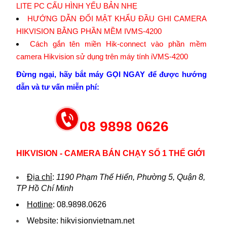
LITE PC CẤU HÌNH YẾU BẢN NHẸ
HƯỚNG DẪN ĐỔI MẬT KHẨU ĐẦU GHI CAMERA
HIKVISION BẰNG PHẦN MỀM IVMS-4200
Cách gắn tên miền Hik-connect vào phần mềm
camera Hikvision sử dụng trên máy tính iVMS-4200
Đừng ngại, hãy bắt máy GỌI NGAY để được hướng
dẫn và tư vấn miễn phí:
08 9898 0626
HIKVISION - CAMERA BÁN CHẠY SỐ 1 THẾ GIỚI
Địa chỉ
:
1190 Phạm Thế Hiển, Phường 5, Quận 8,
TP Hồ Chí Minh
Hotline
:
08.9898.0626
Website:
hikvi sionvietnam.net