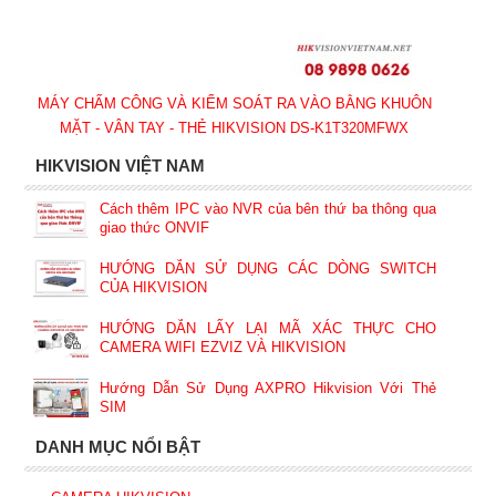
MÁY CHẤM CÔNG VÀ KIỂM SOÁT RA VÀO BẰNG KHUÔN
MẶT - VÂN TAY - THẺ HIKVISION DS-K1T320MFWX
HIKVISION VIỆT NAM
Cách thêm IPC vào NVR của bên thứ ba thông qua
giao thức ONVIF
HƯỚNG DẪN SỬ DỤNG CÁC DÒNG SWITCH
CỦA HIKVISION
HƯỚNG DẪN LẤY LẠI MÃ XÁC THỰC CHO
CAMERA WIFI EZVIZ VÀ HIKVISION
Hướng Dẫn Sử Dụng AXPRO Hikvision Với Thẻ
SIM
DANH MỤC NỔI BẬT