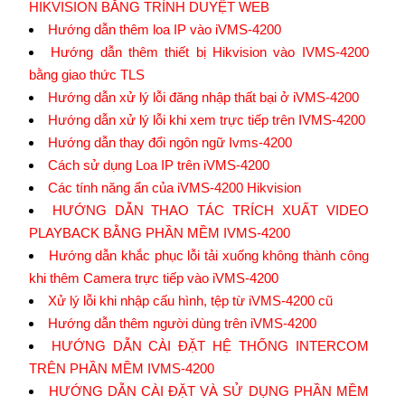
HIKVISION BẰNG TRÌNH DUYỆT WEB
Hướng dẫn thêm loa IP vào iVMS-4200
Hướng dẫn thêm thiết bị Hikvision vào IVMS-4200
bằng giao thức TLS
Hướng dẫn xử lý lỗi đăng nhập thất bại ở iVMS-4200
Hướng dẫn xử lý lỗi khi xem trực tiếp trên IVMS-4200
Hướng dẫn thay đổi ngôn ngữ Ivms-4200
Cách sử dụng Loa IP trên iVMS-4200
Các tính năng ẩn của iVMS-4200 Hikvision
HƯỚNG DẪN THAO TÁC TRÍCH XUẤT VIDEO
PLAYBACK BẰNG PHẦN MỀM IVMS-4200
Hướng dẫn khắc phục lỗi tải xuống không thành công
khi thêm Camera trực tiếp vào iVMS-4200
Xử lý lỗi khi nhập cấu hình, tệp từ iVMS-4200 cũ
Hướng dẫn thêm người dùng trên iVMS-4200
HƯỚNG DẪN CÀI ĐẶT HỆ THỐNG INTERCOM
TRÊN PHẦN MỀM IVMS-4200
HƯỚNG DẪN CÀI ĐẶT VÀ SỬ DỤNG PHẦN MỀM