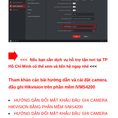
<<< Nếu bạn cần dịch vụ hỗ trợ tận nơi tại TP
Hồ Chí Minh có thể xem và liên hệ ngay nhé
<<<
Tham khảo các bài hướng dẫn và cài đặt camera,
đầu ghi Hikvision trên phần mềm IVMS4200
HƯỚNG DẪN ĐỔI MẬT KHẨU ĐẦU GHI CAMERA
HIKVISION BẰNG PHẦN MỀM IVMS4200
HƯỚNG DẪN ĐỔI MẬT KHẨU ĐẦU GHI CAMERA