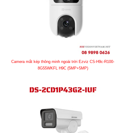
Camera mắt kép thông minh ngoài trời Ezviz CS-H9c-R100-
8G55WKFL H9C (5MP+5MP)