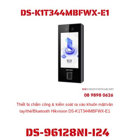
Thiết bị chấm công & kiểm soát ra vào khuôn mặt/vân
tay/thẻ/Bluetooth Hikvision DS-K1T344MBFWX-E1