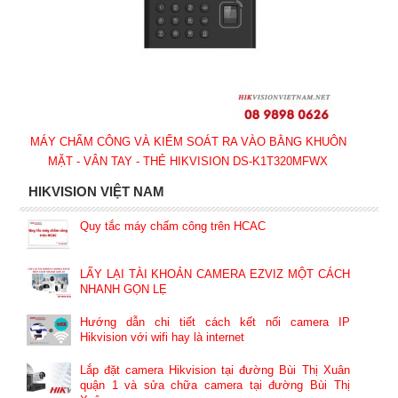
MÁY CHẤM CÔNG VÀ KIỂM SOÁT RA VÀO BẰNG KHUÔN
MẶT - VÂN TAY - THẺ HIKVISION DS-K1T320MFWX
HIKVISION VIỆT NAM
Quy tắc máy chấm công trên HCAC
LẤY LẠI TÀI KHOẢN CAMERA EZVIZ MỘT CÁCH
NHANH GỌN LẸ
Hướng dẫn chi tiết cách kết nối camera IP
Hikvision với wifi hay là internet
Lắp đặt camera Hikvision tại đường Bùi Thị Xuân
quận 1 và sửa chữa camera tại đường Bùi Thị