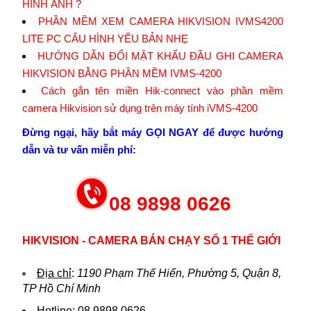
HÌNH ẢNH ?
PHẦN MỀM XEM CAMERA HIKVISION IVMS4200
LITE PC CẤU HÌNH YẾU BẢN NHẸ
HƯỚNG DẪN ĐỔI MẬT KHẨU ĐẦU GHI CAMERA
HIKVISION BẰNG PHẦN MỀM IVMS-4200
Cách gắn tên miền Hik-connect vào phần mềm
camera Hikvision sử dụng trên máy tính iVMS-4200
Đừng ngại, hãy bắt máy GỌI NGAY để được hướng
dẫn và tư vấn miễn phí:
08 9898 0626
HIKVISION - CAMERA BÁN CHẠY SỐ 1 THẾ GIỚI
Địa chỉ
:
1190 Phạm Thế Hiển, Phường 5, Quận 8,
TP Hồ Chí Minh
Hotline
:
08.9898.0626