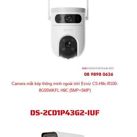
Camera mắt kép thông minh ngoài trời Ezviz CS-H9c-R100-
8G55WKFL H9C (5MP+5MP)