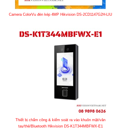
Camera ColorVu đèn kép 4MP Hikvision DS-2CD1147G2H-LIU
Thiết bị chấm công & kiểm soát ra vào khuôn mặt/vân
tay/thẻ/Bluetooth Hikvision DS-K1T344MBFWX-E1