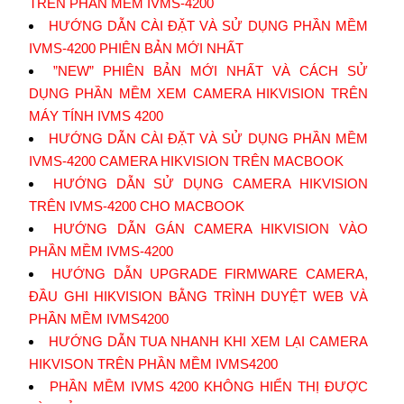
TRÊN PHẦN MỀM IVMS-4200
HƯỚNG DẪN CÀI ĐẶT VÀ SỬ DỤNG PHẦN MỀM
IVMS-4200 PHIÊN BẢN MỚI NHẤT
”NEW” PHIÊN BẢN MỚI NHẤT VÀ CÁCH SỬ
DỤNG PHẦN MỀM XEM CAMERA HIKVISION TRÊN
MÁY TÍNH IVMS 4200
HƯỚNG DẪN CÀI ĐẶT VÀ SỬ DỤNG PHẦN MỀM
IVMS-4200 CAMERA HIKVISION TRÊN MACBOOK
HƯỚNG DẪN SỬ DỤNG CAMERA HIKVISION
TRÊN IVMS-4200 CHO MACBOOK
HƯỚNG DẪN GÁN CAMERA HIKVISION VÀO
PHẦN MỀM IVMS-4200
HƯỚNG DẪN UPGRADE FIRMWARE CAMERA,
ĐẦU GHI HIKVISION BẰNG TRÌNH DUYỆT WEB VÀ
PHẦN MỀM IVMS4200
HƯỚNG DẪN TUA NHANH KHI XEM LẠI CAMERA
HIKVISON TRÊN PHẦN MỀM IVMS4200
PHẦN MỀM IVMS 4200 KHÔNG HIỂN THỊ ĐƯỢC