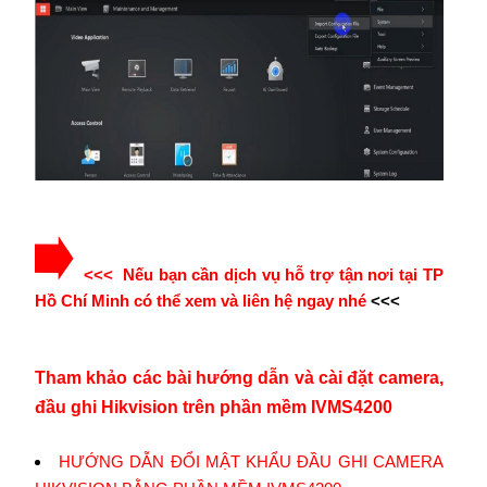
<<< Nếu bạn cần dịch vụ hỗ trợ tận nơi tại TP
Hồ Chí Minh có thể xem và liên hệ ngay nhé
<<<
Tham khảo các bài hướng dẫn và cài đặt camera,
đầu ghi Hikvision trên phần mềm IVMS4200
HƯỚNG DẪN ĐỔI MẬT KHẨU ĐẦU GHI CAMERA