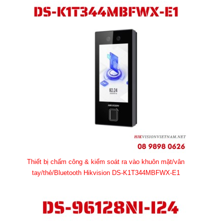
Thiết bị chấm công & kiểm soát ra vào khuôn mặt/vân
tay/thẻ/Bluetooth Hikvision DS-K1T344MBFWX-E1