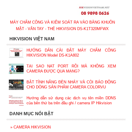
MÁY CHẤM CÔNG VÀ KIỂM SOÁT RA VÀO BẰNG KHUÔN
MẶT - VÂN TAY - THẺ HIKVISION DS-K1T320MFWX
HIKVISION VIỆT NAM
HƯỚNG DẪN CÀI ĐẶT MÁY CHẤM CÔNG
HIKVISION Model DS-K1A802
TẠI SAO NAT PORT RỒI MÀ KHÔNG XEM
CAMERA ĐƯỢC QUA MẠNG?
BẬT TÍNH NĂNG ĐÈN NHÁY VÀ CÒI BÁO ĐỘNG
CHO DÒNG SẢN PHẨM CAMERA COLORVU
Hướng dẫn sử dụng các dịch vụ tên miền DDNS
của bên thứ ba trên đầu ghi / camera IP Hikvision
DANH MỤC NỔI BẬT
»
CAMERA HIKVISION