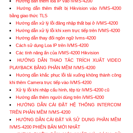
Hướng dẫn thêm loa IP vào iVMS-4200
Hướng dẫn thêm thiết bị Hikvision vào IVMS-4200
bằng giao thức TLS
Hướng dẫn xử lý lỗi đăng nhập thất bại ở iVMS-4200
Hướng dẫn xử lý lỗi khi xem trực tiếp trên IVMS-4200
Hướng dẫn thay đổi ngôn ngữ Ivms-4200
Cách sử dụng Loa IP trên iVMS-4200
Các tính năng ẩn của iVMS-4200 Hikvision
HƯỚNG DẪN THAO TÁC TRÍCH XUẤT VIDEO
PLAYBACK BẰNG PHẦN MỀM IVMS-4200
Hướng dẫn khắc phục lỗi tải xuống không thành công
khi thêm Camera trực tiếp vào iVMS-4200
Xử lý lỗi khi nhập cấu hình, tệp từ iVMS-4200 cũ
Hướng dẫn thêm người dùng trên iVMS-4200
HƯỚNG DẪN CÀI ĐẶT HỆ THỐNG INTERCOM
TRÊN PHẦN MỀM IVMS-4200
HƯỚNG DẪN CÀI ĐẶT VÀ SỬ DỤNG PHẦN MỀM
IVMS-4200 PHIÊN BẢN MỚI NHẤT