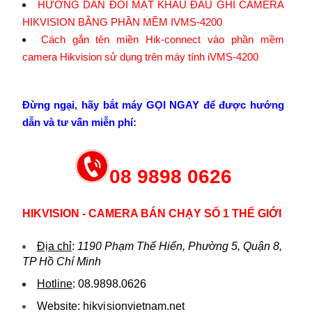
HƯỚNG DẪN ĐỔI MẬT KHẨU ĐẦU GHI CAMERA
HIKVISION BẰNG PHẦN MỀM IVMS-4200
Cách gắn tên miền Hik-connect vào phần mềm
camera Hikvision sử dụng trên máy tính iVMS-4200
Đừng ngại, hãy bắt máy GỌI NGAY để được hướng
dẫn và tư vấn miễn phí:
08 9898 0626
HIKVISION - CAMERA BÁN CHẠY SỐ 1 THẾ GIỚI
Địa chỉ
:
1190 Phạm Thế Hiển, Phường 5, Quận 8,
TP Hồ Chí Minh
Hotline
:
08.9898.0626
Website:
hikvi sionvietnam.net