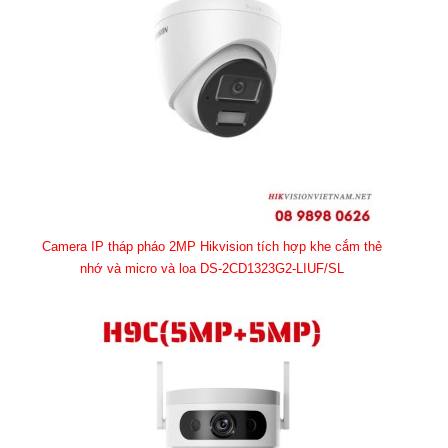
Camera IP tháp pháo 2MP Hikvision tích hợp khe cắm thẻ
nhớ và micro và loa DS-2CD1323G2-LIUF/SL