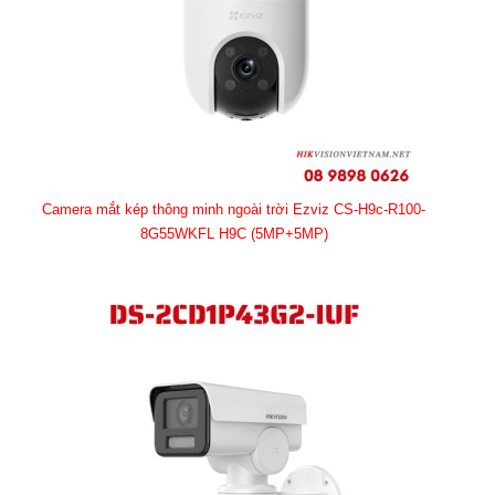
Camera mắt kép thông minh ngoài trời Ezviz CS-H9c-R100-
8G55WKFL H9C (5MP+5MP)