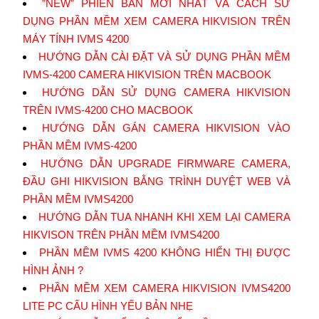
”NEW” PHIÊN BẢN MỚI NHẤT VÀ CÁCH SỬ
DỤNG PHẦN MỀM XEM CAMERA HIKVISION TRÊN
MÁY TÍNH IVMS 4200
HƯỚNG DẪN CÀI ĐẶT VÀ SỬ DỤNG PHẦN MỀM
IVMS-4200 CAMERA HIKVISION TRÊN MACBOOK
HƯỚNG DẪN SỬ DỤNG CAMERA HIKVISION
TRÊN IVMS-4200 CHO MACBOOK
HƯỚNG DẪN GÁN CAMERA HIKVISION VÀO
PHẦN MỀM IVMS-4200
HƯỚNG DẪN UPGRADE FIRMWARE CAMERA,
ĐẦU GHI HIKVISION BẰNG TRÌNH DUYỆT WEB VÀ
PHẦN MỀM IVMS4200
HƯỚNG DẪN TUA NHANH KHI XEM LẠI CAMERA
HIKVISON TRÊN PHẦN MỀM IVMS4200
PHẦN MỀM IVMS 4200 KHÔNG HIỂN THỊ ĐƯỢC
HÌNH ẢNH ?
PHẦN MỀM XEM CAMERA HIKVISION IVMS4200
LITE PC CẤU HÌNH YẾU BẢN NHẸ