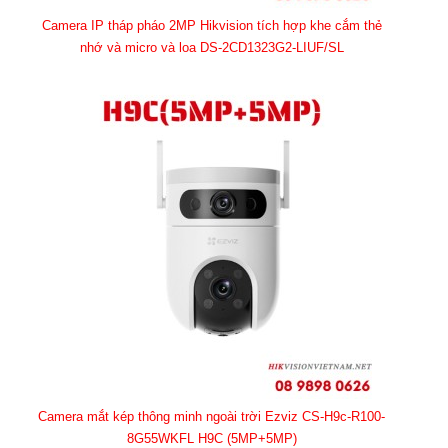
Camera IP tháp pháo 2MP Hikvision tích hợp khe cắm thẻ
nhớ và micro và loa DS-2CD1323G2-LIUF/SL
Camera mắt kép thông minh ngoài trời Ezviz CS-H9c-R100-
8G55WKFL H9C (5MP+5MP)