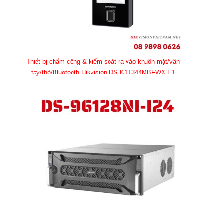
Thiết bị chấm công & kiểm soát ra vào khuôn mặt/vân
tay/thẻ/Bluetooth Hikvision DS-K1T344MBFWX-E1