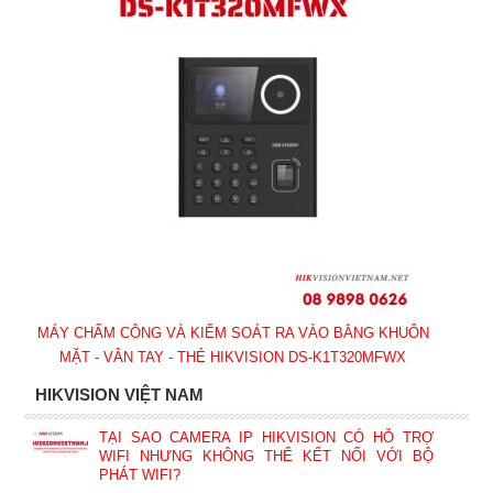
MÁY CHẤM CÔNG VÀ KIỂM SOÁT RA VÀO BẰNG KHUÔN
MẶT - VÂN TAY - THẺ HIKVISION DS-K1T320MFWX
HIKVISION VIỆT NAM
TẠI SAO CAMERA IP HIKVISION CÓ HỖ TRỢ
WIFI NHƯNG KHÔNG THỂ KẾT NỐI VỚI BỘ
PHÁT WIFI?