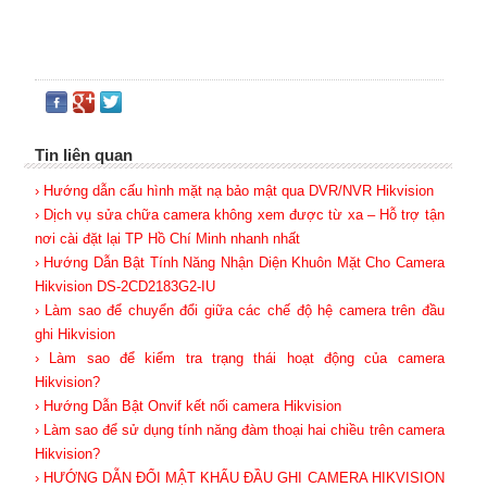
Tin liên quan
› Hướng dẫn cấu hình mặt nạ bảo mật qua DVR/NVR Hikvision
› Dịch vụ sửa chữa camera không xem được từ xa – Hỗ trợ tận
nơi cài đặt lại TP Hồ Chí Minh nhanh nhất
› Hướng Dẫn Bật Tính Năng Nhận Diện Khuôn Mặt Cho Camera
Hikvision DS-2CD2183G2-IU
› Làm sao để chuyển đổi giữa các chế độ hệ camera trên đầu
ghi Hikvision
› Làm sao để kiểm tra trạng thái hoạt động của camera
Hikvision?
› Hướng Dẫn Bật Onvif kết nối camera Hikvision
› Làm sao để sử dụng tính năng đàm thoại hai chiều trên camera
Hikvision?
› HƯỚNG DẪN ĐỔI MẬT KHẨU ĐẦU GHI CAMERA HIKVISION