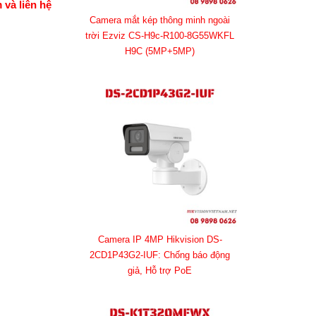
 và liên hệ
Camera mắt kép thông minh ngoài
trời Ezviz CS-H9c-R100-8G55WKFL
H9C (5MP+5MP)
Camera IP 4MP Hikvision DS-
2CD1P43G2-IUF: Chống báo động
giả, Hỗ trợ PoE