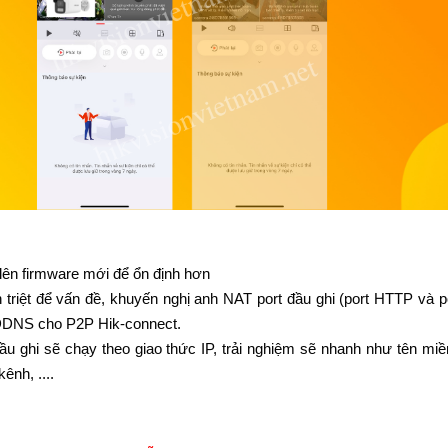
lên firmware mới để ổn định hơn
triệt để vấn đề, khuyến nghị anh NAT port đầu ghi (port HTTP và p
DDNS cho P2P Hik-connect.
ầu ghi sẽ chạy theo giao thức IP, trải nghiệm sẽ nhanh như tên miề
ênh, ....