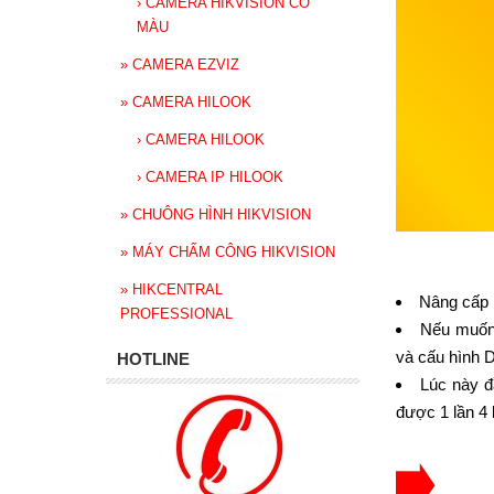
›
CAMERA HIKVISION CÓ
MÀU
»
CAMERA EZVIZ
»
CAMERA HILOOK
›
CAMERA HILOOK
›
CAMERA IP HILOOK
»
CHUÔNG HÌNH HIKVISION
»
MÁY CHẤM CÔNG HIKVISION
»
HIKCENTRAL
Nâng cấp 
PROFESSIONAL
Nếu muốn 
và cấu hình 
HOTLINE
Lúc này đ
được 1 lần 4 k