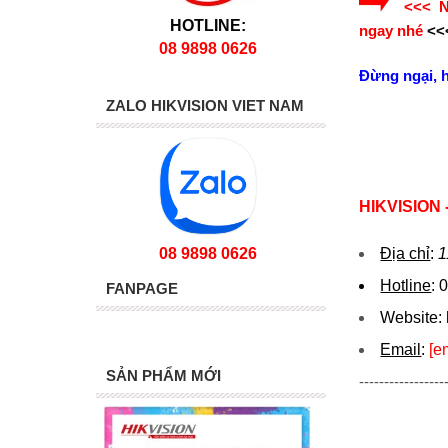
<<< Nế
HOTLINE:
ngay nhé
<<
08 9898 0626
Đừng ngại, 
ZALO HIKVISION VIET NAM
HIKVISION
08 9898 0626
Địa chỉ
:
1
Hotline
:
0
FANPAGE
Website:
Email
:
[e
SẢN PHẨM MỚI
-----------------