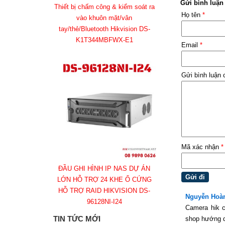
Gửi bình luận
Thiết bị chấm công & kiểm soát ra
Họ tên
*
vào khuôn mặt/vân
tay/thẻ/Bluetooth Hikvision DS-
K1T344MBFWX-E1
Email
*
Gửi bình luận
Mã xác nhận
*
ĐẦU GHI HÌNH IP NAS DỰ ÁN
LỚN HỖ TRỢ 24 KHE Ổ CỨNG
HỖ TRỢ RAID HIKVISION DS-
Nguyễn Hoà
96128NI-I24
Camera hik củ
TIN TỨC MỚI
shop hướng 