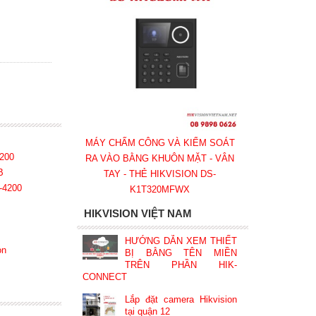
MÁY CHẤM CÔNG VÀ KIỂM SOÁT
200
RA VÀO BẰNG KHUÔN MẶT - VÂN
B
TAY - THẺ HIKVISION DS-
S-4200
K1T320MFWX
HIKVISION VIỆT NAM
HƯỚNG DẪN XEM THIẾT
on
BỊ BẰNG TÊN MIỀN
TRÊN PHẦN HIK-
CONNECT
Lắp đặt camera Hikvision
tại quận 12