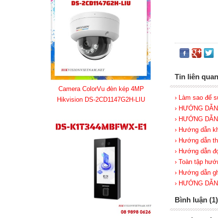
Tin liên qua
Camera ColorVu đèn kép 4MP
› Làm sao để s
Hikvision DS-2CD1147G2H-LIU
› HƯỚNG DẪN
› HƯỚNG DẪN
› Hướng dẫn kh
› Hướng dẫn t
› Hướng dẫn đọ
› Toàn tập hướ
› Hướng dẫn gh
› HƯỚNG DẪN
Bình luận (1