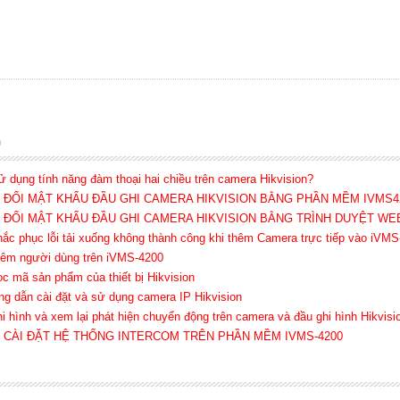
n
ử dụng tính năng đàm thoại hai chiều trên camera Hikvision?
 ĐỔI MẬT KHẨU ĐẦU GHI CAMERA HIKVISION BẰNG PHẦN MỀM IVMS4
 ĐỔI MẬT KHẨU ĐẦU GHI CAMERA HIKVISION BẰNG TRÌNH DUYỆT WE
ắc phục lỗi tải xuống không thành công khi thêm Camera trực tiếp vào iVM
hêm người dùng trên iVMS-4200
c mã sản phẩm của thiết bị Hikvision
ng dẫn cài đặt và sử dụng camera IP Hikvision
i hình và xem lại phát hiện chuyển động trên camera và đầu ghi hình Hikvisi
 CÀI ĐẶT HỆ THỐNG INTERCOM TRÊN PHẦN MỀM IVMS-4200
)