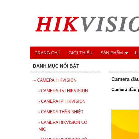
TRANG CHỦ
GIỚI THIỆU
SẢN PHẨM
L
DANH MỤC NỔI BẬT
Camera đầu 
»
CAMERA HIKVISION
Camera đầu gh
›
CAMERA TVI HIKVISION
›
CAMERA IP HIKVISION
›
CAMERA THÂN NHIỆT
›
CAMERA HIKVISION CÓ
MIC