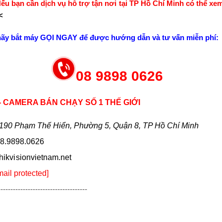
u bạn cần dịch vụ hỗ trợ tận nơi tại TP Hồ Chí Minh có thể xem
<
hãy bắt máy GỌI NGAY để được hướng dẫn và tư vấn miễn phí:
08 9898 0626
 - CAMERA BÁN CHẠY SỐ 1 THẾ GIỚI
190 Phạm Thế Hiển, Phường 5, Quận 8, TP Hồ Chí Minh
8.9898.0626
hikvi sionvietnam.net
mail protected]
------------------------------------