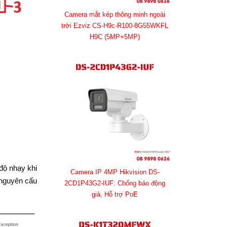
Camera mắt kép thông minh ngoài
trời Ezviz CS-H9c-R100-8G55WKFL
H9C (5MP+5MP)
độ nhạy khi
Camera IP 4MP Hikvision DS-
 nguyên cấu
2CD1P43G2-IUF: Chống báo động
giả, Hỗ trợ PoE