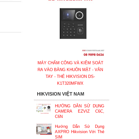
MÁY CHẤM CÔNG VÀ KIỂM SOÁT
RA VÀO BẰNG KHUÔN MẶT - VÂN
TAY - THẺ HIKVISION DS-
K1T320MFWX
HIKVISION VIỆT NAM
HƯỚNG DẪN SỬ DỤNG
CAMERA EZVIZ C6C,
C6N
Hướng Dẫn Sử Dụng
AXPRO Hikvision Với Thẻ
SIM