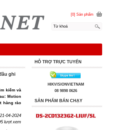
[0] Sản phẩm
HỖ TRỢ TRỰC TUYẾN
đầu ghi
HIKVISIONVIETNAM
ìm kiếm và
08 9898 0626
au: Motion
SẢN PHẨM BÁN CHẠY
t hàng rào
 21-04-2024
95 lượt xem