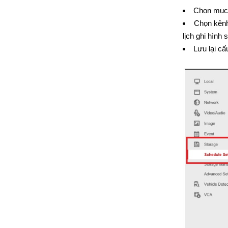
Chọn mục 
Chọn kênh
lịch ghi hình
Lưu lại cấ