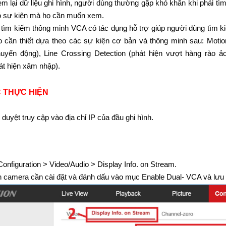
em lại dữ liệu ghi hình, người dùng thường gặp khó khăn khi phải tì
ó sự kiện mà họ cần muốn xem.
 tìm kiếm thông minh VCA có tác dụng hỗ trợ giúp người dùng tìm 
eo cần thiết dựa theo các sự kiện cơ bản và thông minh sau: Motio
huyển động), Line Crossing Detection (phát hiện vượt hàng rào ảo)
át hiện xâm nhập).
 THỰC HIỆN
 duyệt truy cập vào địa chỉ IP của đầu ghi hình.
onfiguration > Video/Audio > Display Info. on Stream.
 camera cần cài đặt và đánh dấu vào mục Enable Dual- VCA và lưu l