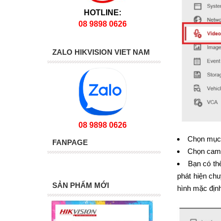
HOTLINE:
08 9898 0626
ZALO HIKVISION VIET NAM
08 9898 0626
Chọn mục 
FANPAGE
Chọn came
Bạn có th
phát hiện ch
SẢN PHẨM MỚI
hình mặc địn