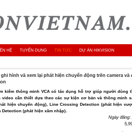
IÊN HỆ
TUYỂN DỤNG
TIN TỨC
DỰ ÁN HIKVISION
hi hình và xem lại phát hiện chuyển động trên camera và 
ion
ìm kiếm thông minh VCA có tác dụng hỗ trợ giúp người dùng t
n video cần thiết dựa theo các sự kiện cơ bản và thông minh s
hát hiện chuyển động), Line Crossing Detection (phát hiện vượ
on Detection (phát hiện xâm nhập).
Ngày đăng:
5,9