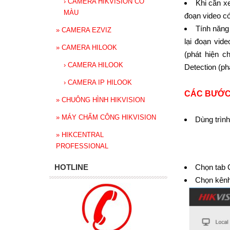
›
CAMERA HIKVISION CÓ
Khi cần x
MÀU
đoạn video c
Tính năng
»
CAMERA EZVIZ
lại đoạn vid
»
CAMERA HILOOK
(phát hiện c
›
CAMERA HILOOK
Detection (ph
›
CAMERA IP HILOOK
CÁC BƯỚC
»
CHUÔNG HÌNH HIKVISION
»
MÁY CHẤM CÔNG HIKVISION
Dùng trình
»
HIKCENTRAL
PROFESSIONAL
HOTLINE
Chọn tab C
Chọn kênh