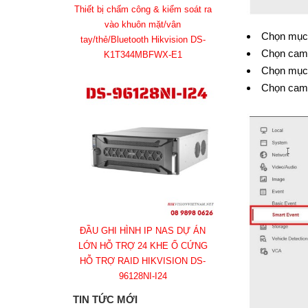
Thiết bị chấm công & kiểm soát ra
vào khuôn mặt/vân
Chọn mục 
tay/thẻ/Bluetooth Hikvision DS-
Chọn came
K1T344MBFWX-E1
Chọn mục 
Chọn came
ĐẦU GHI HÌNH IP NAS DỰ ÁN
LỚN HỖ TRỢ 24 KHE Ổ CỨNG
HỖ TRỢ RAID HIKVISION DS-
96128NI-I24
TIN TỨC MỚI