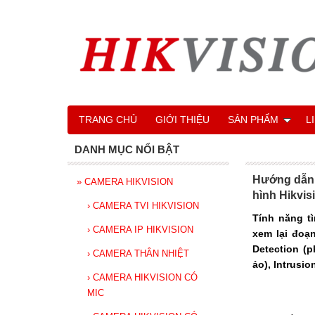
TRANG CHỦ
GIỚI THIỆU
SẢN PHẨM
L
DANH MỤC NỔI BẬT
Hướng dẫn g
»
CAMERA HIKVISION
hình Hikvis
›
CAMERA TVI HIKVISION
Tính năng t
›
CAMERA IP HIKVISION
xem lại đoạ
Detection (p
›
CAMERA THÂN NHIỆT
ảo), Intrusi
›
CAMERA HIKVISION CÓ
MIC