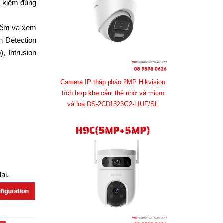
m kiếm đúng
kiếm và xem
n Detection
, Intrusion
Camera IP tháp pháo 2MP Hikvision
tích hợp khe cắm thẻ nhớ và micro
và loa DS-2CD1323G2-LIUF/SL
ại.