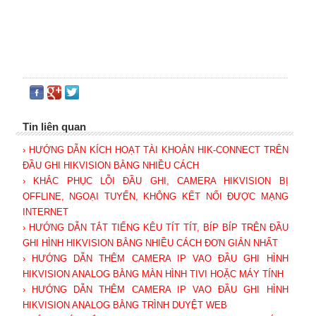
Tin liên quan
› HƯỚNG DẪN KÍCH HOẠT TÀI KHOẢN HIK-CONNECT TRÊN
ĐẦU GHI HIKVISION BẰNG NHIỀU CÁCH
› KHẮC PHỤC LỖI ĐẦU GHI, CAMERA HIKVISION BỊ
OFFLINE, NGOẠI TUYẾN, KHÔNG KẾT NỐI ĐƯỢC MẠNG
INTERNET
› HƯỚNG DẪN TẮT TIẾNG KÊU TÍT TÍT, BÍP BÍP TRÊN ĐẦU
GHI HÌNH HIKVISION BẰNG NHIỀU CÁCH ĐƠN GIẢN NHẤT
› HƯỚNG DẪN THÊM CAMERA IP VAO ĐẦU GHI HÌNH
HIKVISION ANALOG BẰNG MÀN HÌNH TIVI HOẶC MÁY TÍNH
› HƯỚNG DẪN THÊM CAMERA IP VAO ĐẦU GHI HÌNH
HIKVISION ANALOG BẰNG TRÌNH DUYỆT WEB