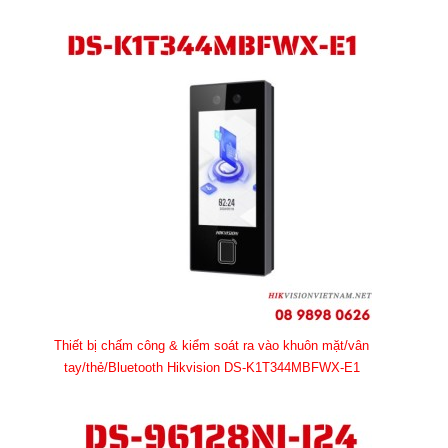
Thiết bị chấm công & kiểm soát ra vào khuôn mặt/vân
tay/thẻ/Bluetooth Hikvision DS-K1T344MBFWX-E1