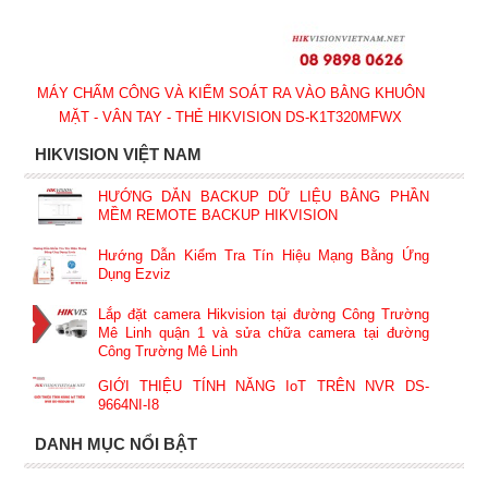
MÁY CHẤM CÔNG VÀ KIỂM SOÁT RA VÀO BẰNG KHUÔN
MẶT - VÂN TAY - THẺ HIKVISION DS-K1T320MFWX
HIKVISION VIỆT NAM
HƯỚNG DẪN BACKUP DỮ LIỆU BẰNG PHẦN
MỀM REMOTE BACKUP HIKVISION
Hướng Dẫn Kiểm Tra Tín Hiệu Mạng Bằng Ứng
Dụng Ezviz
Lắp đặt camera Hikvision tại đường Công Trường
Mê Linh quận 1 và sửa chữa camera tại đường
Công Trường Mê Linh
GIỚI THIỆU TÍNH NĂNG IoT TRÊN NVR DS-
9664NI-I8
DANH MỤC NỔI BẬT