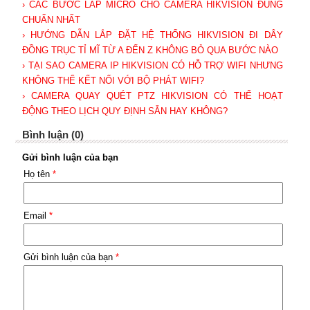
› CÁC BƯỚC LẮP MICRO CHO CAMERA HIKVISION ĐÚNG
CHUẨN NHẤT
› HƯỚNG DẪN LẮP ĐẶT HỆ THỐNG HIKVISION ĐI DÂY
ĐỒNG TRỤC TỈ MĨ TỪ A ĐẾN Z KHÔNG BỎ QUA BƯỚC NÀO
› TẠI SAO CAMERA IP HIKVISION CÓ HỖ TRỢ WIFI NHƯNG
KHÔNG THỂ KẾT NỐI VỚI BỘ PHÁT WIFI?
› CAMERA QUAY QUÉT PTZ HIKVISION CÓ THỂ HOẠT
ĐỘNG THEO LỊCH QUY ĐỊNH SẴN HAY KHÔNG?
Bình luận (0)
Gửi bình luận của bạn
Họ tên
*
Email
*
Gửi bình luận của bạn
*