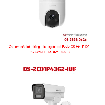
Camera mắt kép thông minh ngoài trời Ezviz CS-H9c-R100-
8G55WKFL H9C (5MP+5MP)