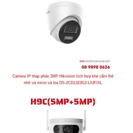
Camera IP tháp pháo 2MP Hikvision tích hợp khe cắm thẻ
nhớ và micro và loa DS-2CD1323G2-LIUF/SL