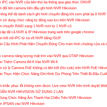
 IPC vào NVR của bên thứ ba thông qua giao thức ONVIF
 đổi tên camera trên đầu ghi hình NVR Hikvision
không thể tải danh sách ghi hình chuyển động khi xem phát lại ở NV
 sử dụng chức năng tự động sao lưu trên NVR Hikvision
n chuyển RAID sang 1 NVR mới từ 1 NVR cũ
 cập tất cả NVR & IP Hikvision trang web trên google chrome
 kết nối IPC từ xa về NVR bằng ISUP
 Cấu Hình Phát Hiện Chuyển Động Cho màn hình chuông cửa và đầ
 camera năng lượng mặt trời vào NVR qua OTAP Hikvision
n Thêm Camera Wi-fi Vào NVR Wi-fi
 xử lý Camera PoE không có liên kết (No Link) trên NVR PoE Hikvi
n Thực Hiện Chức Năng Ghi Hình Dự Phòng Trên Thiết Bị Đầu Cu
 khắc phục lỗi không xem được Live view NVR trên trình duyệt W
ẪN NVR HIKVISION SỬ DỤNG 2 LAN
Dụng Chức Năng Âm Thanh Hai Chiều Trên NVR Hikvision
m IPSAN vào NVR Hikvision