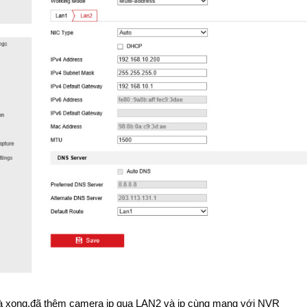
à xong,đã thêm camera ip qua LAN2 và ip cùng mạng với NVR