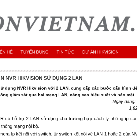
IÊN HỆ
TUYỂN DỤNG
TIN TỨC
DỰ ÁN HIKVISION
 NVR HIKVISION SỬ DỤNG 2 LAN
 dụng NVR Hikvision với 2 LAN, cung cấp các bước cấu hình để 
hống giám sát qua hai mạng LAN, nâng cao hiệu suất và bảo mật
Ngày đăng:
1,8
R có hỗ trợ 2 LAN sử dụng cho trường hợp cách ly những ip ca
 thống mạng nội bộ.
mera Ip kết nối với switch, từ switch kết nối về LAN 1 hoặc 2 của N