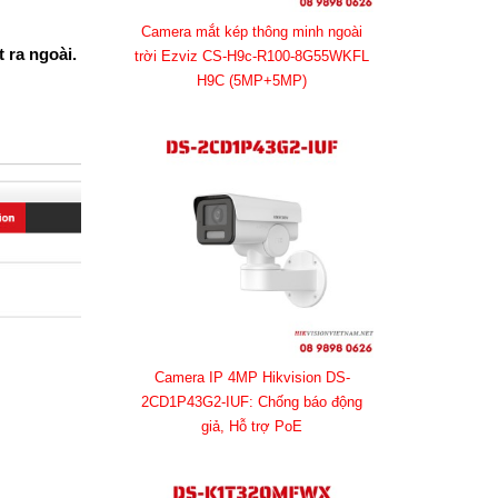
Camera mắt kép thông minh ngoài
 ra ngoài.
trời Ezviz CS-H9c-R100-8G55WKFL
H9C (5MP+5MP)
Camera IP 4MP Hikvision DS-
2CD1P43G2-IUF: Chống báo động
giả, Hỗ trợ PoE