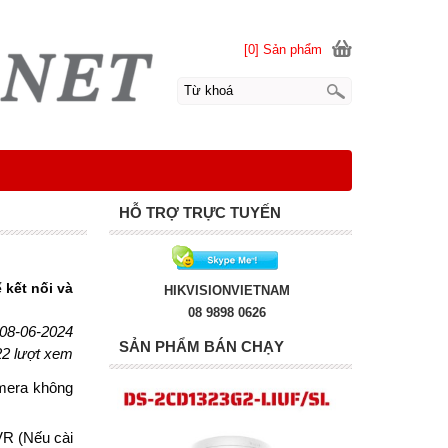
[0] Sản phẩm
HỖ TRỢ TRỰC TUYẾN
kết nối và
HIKVISIONVIETNAM
08 9898 0626
 08-06-2024
SẢN PHẨM BÁN CHẠY
22 lượt xem
mera không
VR (Nếu cài