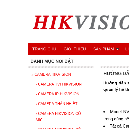
TRANG CHỦ
GIỚI THIỆU
SẢN PHẨM
L
DANH MỤC NỔI BẬT
HƯỚNG DẪN
»
CAMERA HIKVISION
Hướng dẫn sử
›
CAMERA TVI HIKVISION
quản lý hệ t
›
CAMERA IP HIKVISION
›
CAMERA THÂN NHIỆT
Model NV
›
CAMERA HIKVISION CÓ
trong cùng hệ
MIC
Tất cả Ca