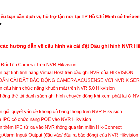
u bạn cần dịch vụ hỗ trợ tận nơi tại TP Hồ Chí Minh có thể xem
<
các hướng dẫn về cấu hình và cài đặt Đầu ghi hình NVR Hi
Đổi Tên Camera Trên NVR Hikvision
 bật tính tính năng Virtual Host trên đầu ghi NVR của HIKVISION
ẪN CÀI ĐẶT BÁO ĐỘNG CAMERA ACUSENSE VỚI NVR K SER
 cấu hình chức năng khuôn mặt trên NVR 5.0 Hikvision
 không thể tải danh sách ghi hình chuyển động khi xem phát lại ở NV
 giải quyết vấn đề không đủ băng thông trên NVR Hikvision
 IPC có chức năng POE vào NVR Hikvision
 thêm IPC từ xa vào NVR thông qua tên miền Hik-Connect
 Alarm Input/ Output (đầu vào/ đầu ra báo động) của NVR Hikvision