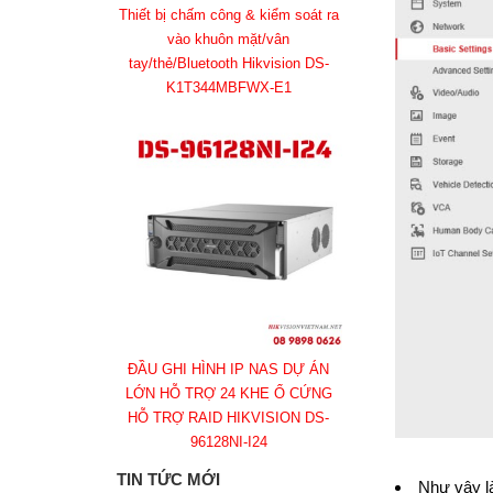
Thiết bị chấm công & kiểm soát ra
vào khuôn mặt/vân
tay/thẻ/Bluetooth Hikvision DS-
K1T344MBFWX-E1
ĐẦU GHI HÌNH IP NAS DỰ ÁN
LỚN HỖ TRỢ 24 KHE Ổ CỨNG
HỖ TRỢ RAID HIKVISION DS-
96128NI-I24
TIN TỨC MỚI
Như vậy l