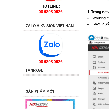
HOTLINE:
08 9898 0626
1. Trong net
Working m
Save lại,đ
ZALO HIKVISION VIET NAM
08 9898 0626
FANPAGE
SẢN PHẨM MỚI