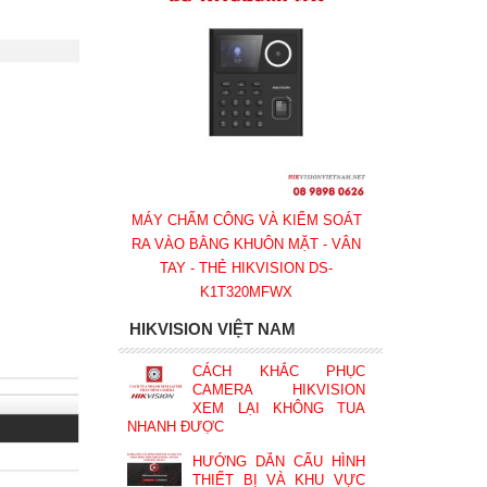
MÁY CHẤM CÔNG VÀ KIỂM SOÁT
RA VÀO BẰNG KHUÔN MẶT - VÂN
TAY - THẺ HIKVISION DS-
K1T320MFWX
HIKVISION VIỆT NAM
CÁCH KHẮC PHỤC
CAMERA HIKVISION
XEM LẠI KHÔNG TUA
NHANH ĐƯỢC
HƯỚNG DẪN CẤU HÌNH
THIẾT BỊ VÀ KHU VỰC