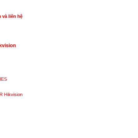
 và liên hệ
kvision
IES
R Hikvision