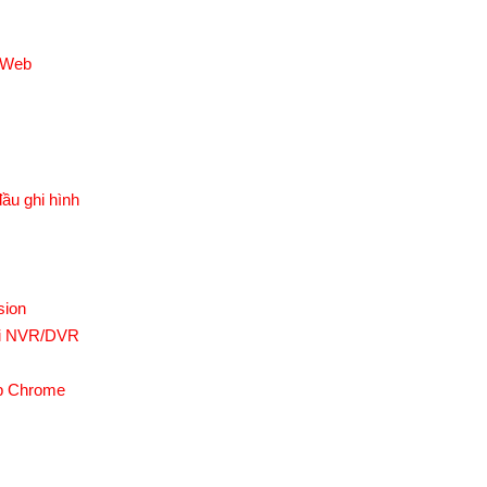
R Web
u ghi hình
sion
ối NVR/DVR
eb Chrome