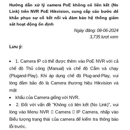
Hướng dẫn xử lý camera PoE không có liên kết (No
Link) trên NVR PoE Hikvision, cung cấp các bước để
khắc phục sự cố kết nối và đảm bảo hệ thống giám
sát hoạt động ổn định
Ngày đăng: 08-06-2024
3,735 lượt xem
Lưu ý:
1. Camera IP có thể được thêm vào PoE NVR với cả
chế độ Thủ công (Manual) và chế độ Cắm và chạy
(Plugand-Play). Khi áp dụng chế độ Plug-and-Play, vui
lòng đảm bảo đó là Camera thương hiệu Hikvision và
mật
khẩu của Camera giống với NVR.
2. Đối với vấn đề "Không có liên kết (No Link)", vui
lòng vào Menu NVR  Camera  IP Camera, nhấp vào
Biểu tượng trạng thái của camera để kiểm tra thông báo
lỗi trước.