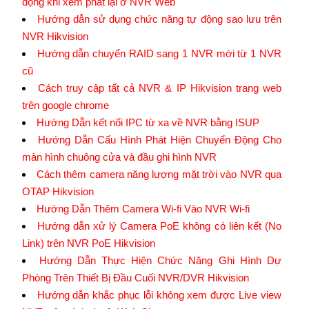
động khi xem phát lại ở NVR Web
Hướng dẫn sử dụng chức năng tự động sao lưu trên
NVR Hikvision
Hướng dẫn chuyển RAID sang 1 NVR mới từ 1 NVR
cũ
Cách truy cập tất cả NVR & IP Hikvision trang web
trên google chrome
Hướng Dẫn kết nối IPC từ xa về NVR bằng ISUP
Hướng Dẫn Cấu Hình Phát Hiện Chuyển Động Cho
màn hình chuông cửa và đầu ghi hình NVR
Cách thêm camera năng lượng mặt trời vào NVR qua
OTAP Hikvision
Hướng Dẫn Thêm Camera Wi-fi Vào NVR Wi-fi
Hướng dẫn xử lý Camera PoE không có liên kết (No
Link) trên NVR PoE Hikvision
Hướng Dẫn Thực Hiện Chức Năng Ghi Hình Dự
Phòng Trên Thiết Bị Đầu Cuối NVR/DVR Hikvision
Hướng dẫn khắc phục lỗi không xem được Live view