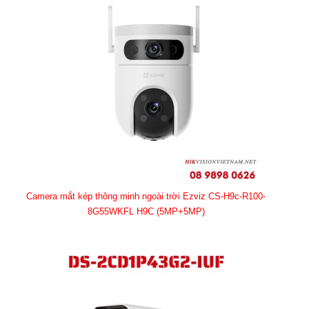
Camera mắt kép thông minh ngoài trời Ezviz CS-H9c-R100-
8G55WKFL H9C (5MP+5MP)