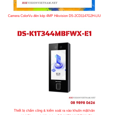
Camera ColorVu đèn kép 4MP Hikvision DS-2CD1147G2H-LIU
Thiết bị chấm công & kiểm soát ra vào khuôn mặt/vân