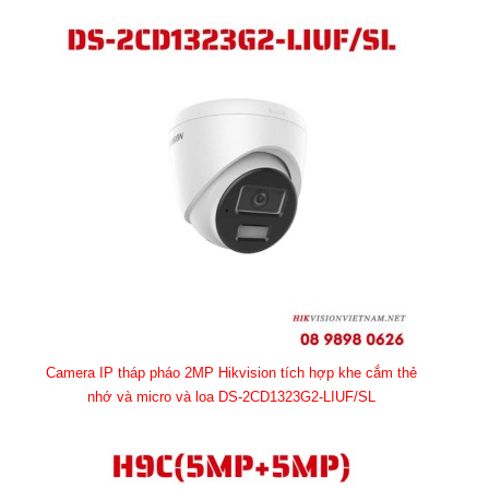
Camera IP tháp pháo 2MP Hikvision tích hợp khe cắm thẻ
nhớ và micro và loa DS-2CD1323G2-LIUF/SL