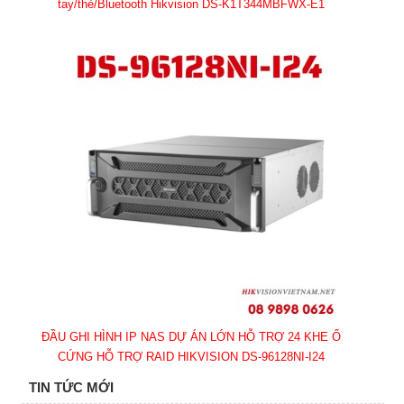
tay/thẻ/Bluetooth Hikvision DS-K1T344MBFWX-E1
ĐẦU GHI HÌNH IP NAS DỰ ÁN LỚN HỖ TRỢ 24 KHE Ổ
CỨNG HỖ TRỢ RAID HIKVISION DS-96128NI-I24
TIN TỨC MỚI