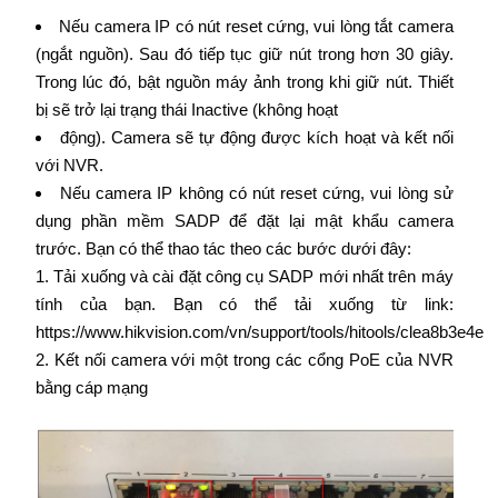
Nếu camera IP có nút reset cứng, vui lòng tắt camera
(ngắt nguồn). Sau đó tiếp tục giữ nút trong hơn 30 giây.
Trong lúc đó, bật nguồn máy ảnh trong khi giữ nút. Thiết
bị sẽ trở lại trạng thái Inactive (không hoạt
động). Camera sẽ tự động được kích hoạt và kết nối
với NVR.
Nếu camera IP không có nút reset cứng, vui lòng sử
dụng phần mềm SADP để đặt lại mật khẩu camera
trước. Bạn có thể thao tác theo các bước dưới đây:
1. Tải xuống và cài đặt công cụ SADP mới nhất trên máy
tính của bạn. Bạn có thể tải xuống từ link:
https://www.hikvision.com/vn/support/tools/hitools/clea8b3e4e
2. Kết nối camera với một trong các cổng PoE của NVR
bằng cáp mạng