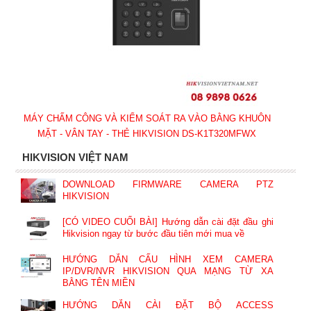
MÁY CHẤM CÔNG VÀ KIỂM SOÁT RA VÀO BẰNG KHUÔN
MẶT - VÂN TAY - THẺ HIKVISION DS-K1T320MFWX
HIKVISION VIỆT NAM
DOWNLOAD FIRMWARE CAMERA PTZ
HIKVISION
[CÓ VIDEO CUỐI BÀI] Hướng dẫn cài đặt đầu ghi
Hikvision ngay từ bước đầu tiên mới mua về
HƯỚNG DẪN CẤU HÌNH XEM CAMERA
IP/DVR/NVR HIKVISION QUA MẠNG TỪ XA
BẰNG TÊN MIỀN
HƯỚNG DẪN CÀI ĐẶT BỘ ACCESS