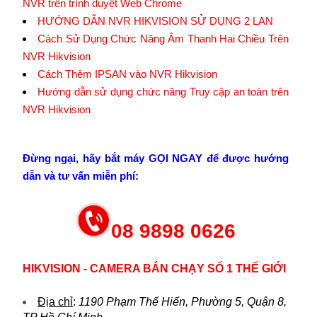
NVR trên trình duyệt Web Chrome
HƯỚNG DẪN NVR HIKVISION SỬ DỤNG 2 LAN
Cách Sử Dụng Chức Năng Âm Thanh Hai Chiều Trên
NVR Hikvision
Cách Thêm IPSAN vào NVR Hikvision
Hướng dẫn sử dụng chức năng Truy cập an toàn trên
NVR Hikvision
Đừng ngại, hãy bắt máy GỌI NGAY để được hướng
dẫn và tư vấn miễn phí:
08 9898 0626
HIKVISION - CAMERA BÁN CHẠY SỐ 1 THẾ GIỚI
Địa chỉ
:
1190 Phạm Thế Hiển, Phường 5, Quận 8,