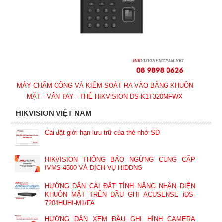
MÁY CHẤM CÔNG VÀ KIỂM SOÁT RA VÀO BẰNG KHUÔN
MẶT - VÂN TAY - THẺ HIKVISION DS-K1T320MFWX
HIKVISION VIỆT NAM
Cài đặt giới hạn lưu trữ của thẻ nhớ SD
HIKVISION THÔNG BÁO NGỪNG CUNG CẤP
IVMS-4500 VÀ DỊCH VỤ HIDDNS
HƯỚNG DẪN CÀI ĐẬT TÍNH NĂNG NHẬN DIỆN
KHUÔN MẶT TRÊN ĐẦU GHI ACUSENSE iDS-
7204HUHI-M1/FA
HƯỚNG DẪN XEM ĐẦU GHI HÌNH CAMERA