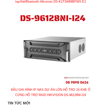
tay/thẻ/Bluetooth Hikvision DS-K1T344MBFWX-E1
ĐẦU GHI HÌNH IP NAS DỰ ÁN LỚN HỖ TRỢ 24 KHE Ổ
CỨNG HỖ TRỢ RAID HIKVISION DS-96128NI-I24
TIN TỨC MỚI