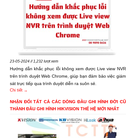
23-05-2024 // 1,232 lượt xem
Hướng dẫn khắc phục lỗi không xem được Live view NVR
trên trình duyệt Web Chrome, giúp bạn đảm bảo việc giám
sát trực tiếp qua trình duyệt diễn ra suôn sẻ.
Chi tiết →
NHẬN ĐỔI TẤT CẢ CÁC DÒNG ĐẦU GHI HÌNH ĐỜI CŨ
THÀNH ĐẦU GHI HÌNH HIKVISION THẾ HỆ MỚI NHẤT