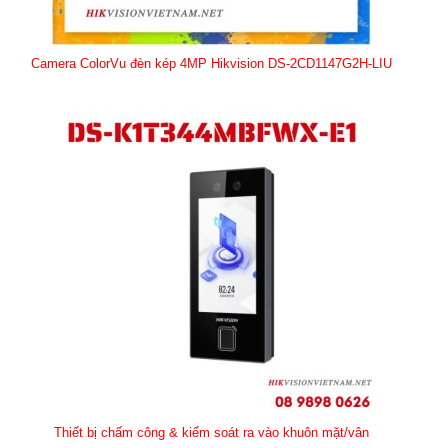
Camera ColorVu đèn kép 4MP Hikvision DS-2CD1147G2H-LIU
Thiết bị chấm công & kiểm soát ra vào khuôn mặt/vân