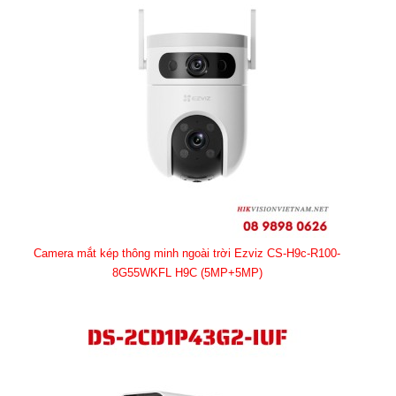
Camera mắt kép thông minh ngoài trời Ezviz CS-H9c-R100-
8G55WKFL H9C (5MP+5MP)