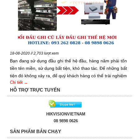
18-08-2020 // 2,703 lượt xem
Bạn đang sử dụng đầu ghi thế hệ đầu, hàng năm phải tốn
tiền tên miền, sử dụng bất tiện, khó thao tác. Để những bất
tiện đó không xảy ra, để quý khách hàng có thể trải nghiệm
Chi tiết →
và giám sát camera tốt nhất. Chúng tôi có chương trình đổi
HỖ TRỢ TRỰC TUYẾN
đầu ghi cũ của tất cả các hãng qua đầu ghi Hikvision thế
hệ mới nhất trên thị trường
HIKVISIONVIETNAM
08 9898 0626
SẢN PHẨM BÁN CHẠY