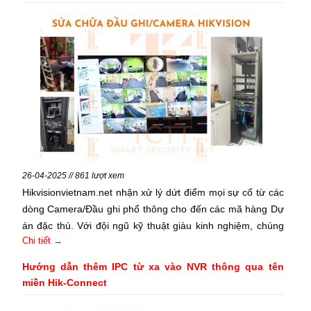
26-04-2025 // 861 lượt xem
Hikvisionvietnam.net nhận xử lý dứt điểm mọi sự cố từ các
dòng Camera/Đầu ghi phổ thông cho đến các mã hàng Dự
án đặc thù. Với đội ngũ kỹ thuật giàu kinh nghiệm, chúng
Chi tiết →
tôi cam kết khôi phục hệ thống an ninh của bạn trong thời
gian ngắn nhất.
Hướng dẫn thêm IPC từ xa vào NVR thông qua tên
miền Hik-Connect