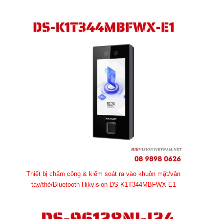
Thiết bị chấm công & kiểm soát ra vào khuôn mặt/vân
tay/thẻ/Bluetooth Hikvision DS-K1T344MBFWX-E1