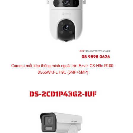
Camera mắt kép thông minh ngoài trời Ezviz CS-H9c-R100-
8G55WKFL H9C (5MP+5MP)