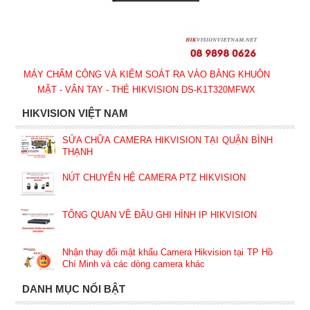
MÁY CHẤM CÔNG VÀ KIỂM SOÁT RA VÀO BẰNG KHUÔN
MẶT - VÂN TAY - THẺ HIKVISION DS-K1T320MFWX
HIKVISION VIỆT NAM
SỬA CHỮA CAMERA HIKVISION TẠI QUẬN BÌNH
THẠNH
NÚT CHUYỂN HỆ CAMERA PTZ HIKVISION
TỔNG QUAN VỀ ĐẦU GHI HÌNH IP HIKVISION
Nhận thay đổi mật khẩu Camera Hikvision tại TP Hồ
Chí Minh và các dòng camera khác
DANH MỤC NỔI BẬT