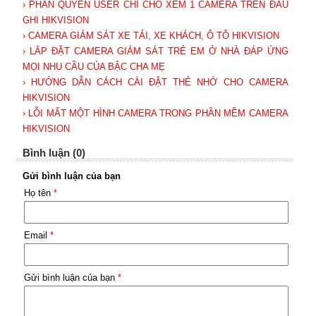
› PHÂN QUYỀN USER CHỈ CHO XEM 1 CAMERA TRÊN ĐẦU
GHI HIKVISION
› CAMERA GIÁM SÁT XE TẢI, XE KHÁCH, Ô TÔ HIKVISION
› LẮP ĐẶT CAMERA GIÁM SÁT TRẺ EM Ở NHÀ ĐÁP ỨNG
MỌI NHU CẦU CỦA BẬC CHA MẸ
› HƯỚNG DẪN CÁCH CÀI ĐẶT THẺ NHỚ CHO CAMERA
HIKVISION
› LỖI MẤT MỘT HÌNH CAMERA TRONG PHẦN MỀM CAMERA
HIKVISION
Bình luận (0)
Gửi bình luận của bạn
Họ tên
*
Email
*
Gửi bình luận của bạn
*