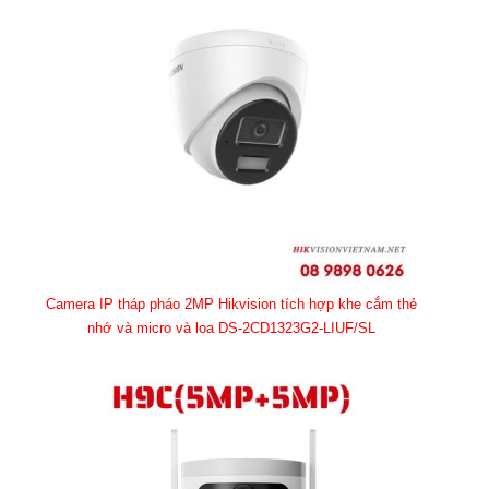
Camera IP tháp pháo 2MP Hikvision tích hợp khe cắm thẻ
nhớ và micro và loa DS-2CD1323G2-LIUF/SL