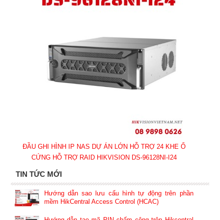
ĐẦU GHI HÌNH IP NAS DỰ ÁN LỚN HỖ TRỢ 24 KHE Ổ
CỨNG HỖ TRỢ RAID HIKVISION DS-96128NI-I24
TIN TỨC MỚI
Hướng dẫn sao lưu cấu hình tự động trên phần
mềm HikCentral Access Control (HCAC)
Hướng dẫn tạo mã PIN chấm công trên Hikcentral