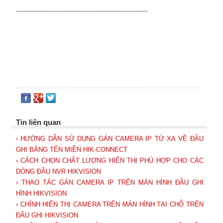
-----------------------------------------------------
Tin liên quan
› HƯỚNG DẪN SỬ DỤNG GÁN CAMERA IP TỪ XA VỀ ĐẦU
GHI BẰNG TÊN MIỀN HIK-CONNECT
› CÁCH CHỌN CHẤT LƯỢNG HIỂN THỊ PHÙ HỢP CHO CÁC
DÒNG ĐẦU NVR HIKVISION
› THAO TÁC GÁN CAMERA IP TRÊN MÀN HÌNH ĐẦU GHI
HÌNH HIKVISION
› CHỈNH HIỂN THỊ CAMERA TRÊN MÀN HÌNH TẠI CHỖ TRÊN
ĐẦU GHI HIKVISION