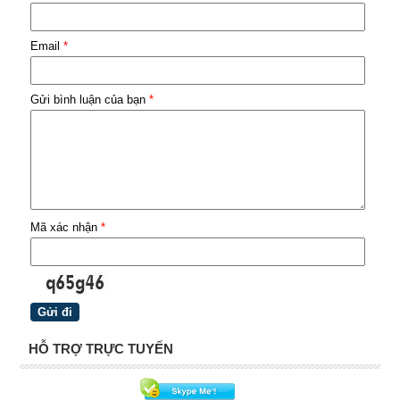
Email
*
Gửi bình luận của bạn
*
Mã xác nhận
*
HỖ TRỢ TRỰC TUYẾN