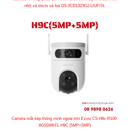
nhớ và micro và loa DS-2CD1323G2-LIUF/SL
Camera mắt kép thông minh ngoài trời Ezviz CS-H9c-R100-
8G55WKFL H9C (5MP+5MP)