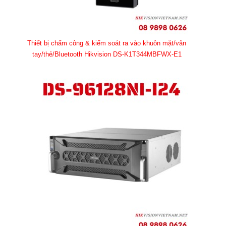
Thiết bị chấm công & kiểm soát ra vào khuôn mặt/vân
tay/thẻ/Bluetooth Hikvision DS-K1T344MBFWX-E1