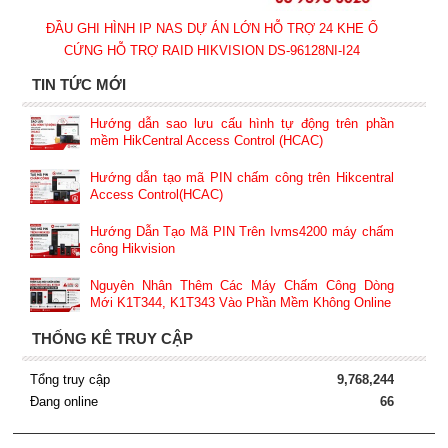
ĐẦU GHI HÌNH IP NAS DỰ ÁN LỚN HỖ TRỢ 24 KHE Ổ
CỨNG HỖ TRỢ RAID HIKVISION DS-96128NI-I24
TIN TỨC MỚI
Hướng dẫn sao lưu cấu hình tự động trên phần
mềm HikCentral Access Control (HCAC)
Hướng dẫn tạo mã PIN chấm công trên Hikcentral
Access Control(HCAC)
Hướng Dẫn Tạo Mã PIN Trên Ivms4200 máy chấm
công Hikvision
Nguyên Nhân Thêm Các Máy Chấm Công Dòng
Mới K1T344, K1T343 Vào Phần Mềm Không Online
THỐNG KÊ TRUY CẬP
Tổng truy cập
9,768,244
Đang online
66