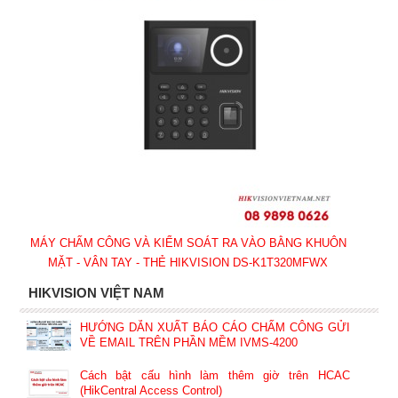
MÁY CHẤM CÔNG VÀ KIỂM SOÁT RA VÀO BẰNG KHUÔN
MẶT - VÂN TAY - THẺ HIKVISION DS-K1T320MFWX
HIKVISION VIỆT NAM
HƯỚNG DẪN XUẤT BÁO CÁO CHẤM CÔNG GỬI
VỀ EMAIL TRÊN PHẦN MỀM IVMS-4200
Cách bật cấu hình làm thêm giờ trên HCAC
(HikCentral Access Control)