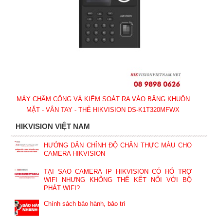
MÁY CHẤM CÔNG VÀ KIỂM SOÁT RA VÀO BẰNG KHUÔN
MẶT - VÂN TAY - THẺ HIKVISION DS-K1T320MFWX
HIKVISION VIỆT NAM
HƯỚNG DẪN CHỈNH ĐỘ CHÂN THỰC MÀU CHO
CAMERA HIKVISION
TẠI SAO CAMERA IP HIKVISION CÓ HỖ TRỢ
WIFI NHƯNG KHÔNG THỂ KẾT NỐI VỚI BỘ
PHÁT WIFI?
Chính sách bảo hành, bảo trì