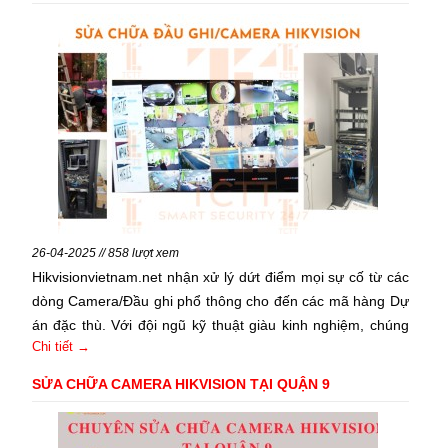
26-04-2025 // 858 lượt xem
Hikvisionvietnam.net nhận xử lý dứt điểm mọi sự cố từ các
dòng Camera/Đầu ghi phổ thông cho đến các mã hàng Dự
án đặc thù. Với đội ngũ kỹ thuật giàu kinh nghiệm, chúng
Chi tiết →
tôi cam kết khôi phục hệ thống an ninh của bạn trong thời
gian ngắn nhất.
SỬA CHỮA CAMERA HIKVISION TẠI QUẬN 9