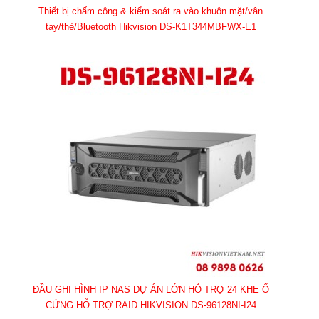
Thiết bị chấm công & kiểm soát ra vào khuôn mặt/vân
tay/thẻ/Bluetooth Hikvision DS-K1T344MBFWX-E1
ĐẦU GHI HÌNH IP NAS DỰ ÁN LỚN HỖ TRỢ 24 KHE Ổ
CỨNG HỖ TRỢ RAID HIKVISION DS-96128NI-I24