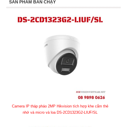
SẢN PHẨM BÁN CHẠY
Camera IP tháp pháo 2MP Hikvision tích hợp khe cắm thẻ
nhớ và micro và loa DS-2CD1323G2-LIUF/SL