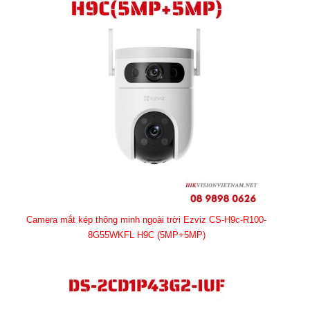
Camera mắt kép thông minh ngoài trời Ezviz CS-H9c-R100-
8G55WKFL H9C (5MP+5MP)