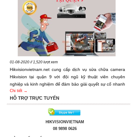
01-08-2020 // 1,520 lượt xem
Hikvisionvietnam.net cung cấp dịch vụ sửa chữa camera
Hikvision tại quận 9 với đội ngũ kỹ thuật viên chuyên
nghiệp và kinh nghiệm để đảm bảo giải quyết sự cố nhanh
Chi tiết →
chóng và hiệu quả.
HỖ TRỢ TRỰC TUYẾN
HIKVISIONVIETNAM
08 9898 0626