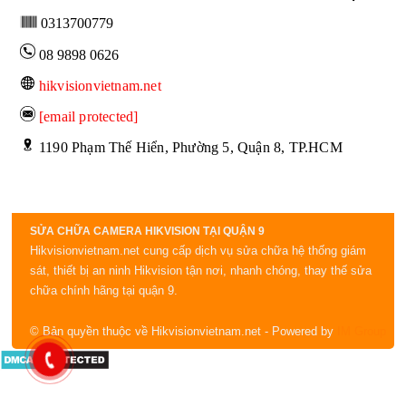
0313700779
08 9898 0626
hikvisionvietnam.net
[email protected]
 1190 Phạm Thế Hiển, Phường 5, Quận 8, TP.HCM
SỬA CHỮA CAMERA HIKVISION TẠI QUẬN 9
Hikvisionvietnam.net cung cấp dịch vụ sửa chữa hệ thống giám
sát, thiết bị an ninh Hikvision tận nơi, nhanh chóng, thay thế sửa
chữa chính hãng tại quận 9.
© Bản quyền thuộc về Hikvisionvietnam.net
- Powered by
IM Group