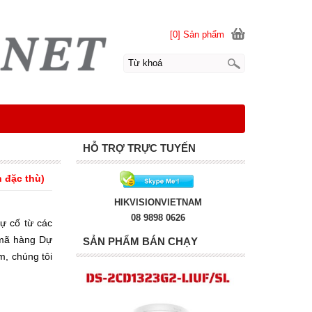
[0] Sản phẩm
HỖ TRỢ TRỰC TUYẾN
n đặc thù)
HIKVISIONVIETNAM
08 9898 0626
sự cố từ các
 mã hàng Dự
SẢN PHẨM BÁN CHẠY
m, chúng tôi
ng thời gian