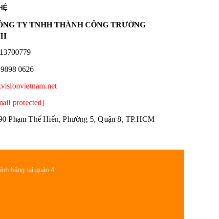
HỆ
NG TY TNHH THÀNH CÔNG TRƯỜNG
NH
13700779
 9898 0626
kvisionvietnam.net
mail protected]
90 Phạm Thế Hiển, Phường 5, Quận 8, TP.HCM
ính hãng tại quận 4