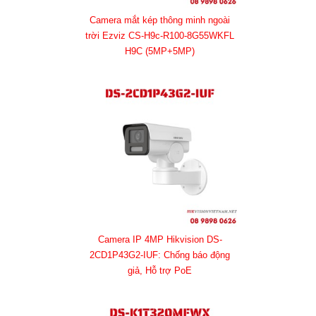
Camera mắt kép thông minh ngoài
trời Ezviz CS-H9c-R100-8G55WKFL
H9C (5MP+5MP)
Camera IP 4MP Hikvision DS-
2CD1P43G2-IUF: Chống báo động
giả, Hỗ trợ PoE