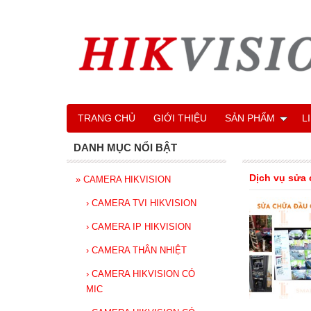
TRANG CHỦ
GIỚI THIỆU
SẢN PHẨM
L
DANH MỤC NỔI BẬT
Dịch vụ sửa 
»
CAMERA HIKVISION
›
CAMERA TVI HIKVISION
›
CAMERA IP HIKVISION
›
CAMERA THÂN NHIỆT
›
CAMERA HIKVISION CÓ
MIC