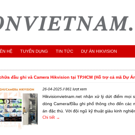
IÊN HỆ
TUYỂN DỤNG
TIN TỨC
DỰ ÁN HIKVISION
chữa đầu ghi và Camera Hikvision tại TP.HCM (Hỗ trợ cả mã Dự Á
26-04-2025 // 861 lượt xem
Hikvisionvietnam.net nhận xử lý dứt điểm mọi 
dòng Camera/Đầu ghi phổ thông cho đến các
án đặc thù. Với đội ngũ kỹ thuật giàu kinh nghiệ
Chi tiết →
cam kết khôi phục hệ thống an ninh của bạn tro
ngắn nhất.