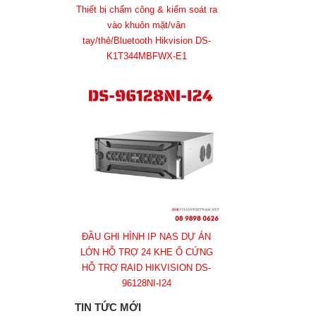
Thiết bị chấm công & kiểm soát ra
vào khuôn mặt/vân
tay/thẻ/Bluetooth Hikvision DS-
K1T344MBFWX-E1
ĐẦU GHI HÌNH IP NAS DỰ ÁN
LỚN HỖ TRỢ 24 KHE Ổ CỨNG
HỖ TRỢ RAID HIKVISION DS-
96128NI-I24
TIN TỨC MỚI