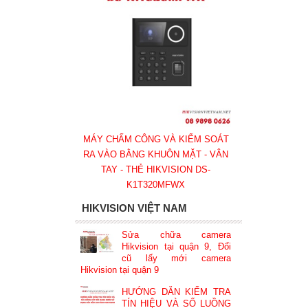
MÁY CHẤM CÔNG VÀ KIỂM SOÁT
RA VÀO BẰNG KHUÔN MẶT - VÂN
TAY - THẺ HIKVISION DS-
K1T320MFWX
HIKVISION VIỆT NAM
Sửa chữa camera
Hikvision tại quận 9, Đổi
cũ lấy mới camera
Hikvision tại quận 9
HƯỚNG DẪN KIỂM TRA
TÍN HIỆU VÀ SỐ LUỒNG