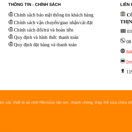
THÔNG TIN - CHÍNH SÁCH
LIÊN 
Chính sách bảo mật thông tin khách hàng
CÔ
THỊ
Chính sách vận chuyển/giao nhận/cài đặt
Chính sách đổi/trả và hoàn tiền
03
Quy định và hình thức thanh toán
08
Quy định đặt hàng và thanh toán
hi
[e
 11
m sát, thiết bị an ninh Hikvision tận nơi, nhanh chóng, thay thế sửa chữa ch
 Group