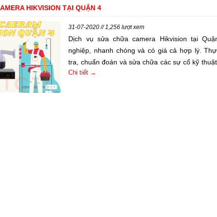
AMERA HIKVISION TẠI QUẬN 4
31-07-2020 // 1,256 lượt xem
Dịch vụ sửa chữa camera Hikvision tại Qu
nghiệp, nhanh chóng và có giá cả hợp lý. Thự
tra, chuẩn đoán và sửa chữa các sự cố kỹ thuật
Chi tiết →
kỹ thuật viên đào tạo chuyên sâu.