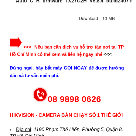
Auto_C_R_firmware_1X27G2H_V5.8.4_build240716.
Download
13 MB
<<< Nếu bạn cần dịch vụ hỗ trợ tận nơi tại TP
Hồ Chí Minh có thể xem và liên hệ ngay nhé
<<<
Đừng ngại, hãy bắt máy GỌI NGAY để được hướng
dẫn và tư vấn miễn phí:
08 9898 0626
HIKVISION - CAMERA BÁN CHẠY SỐ 1 THẾ GIỚI
Địa chỉ
:
1190 Phạm Thế Hiển, Phường 5, Quận 8,