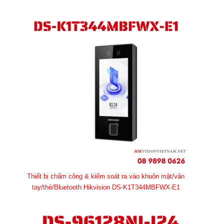
Thiết bị chấm công & kiểm soát ra vào khuôn mặt/vân
tay/thẻ/Bluetooth Hikvision DS-K1T344MBFWX-E1