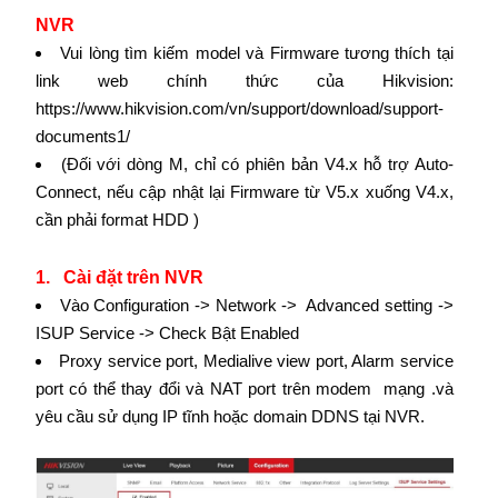
NVR
Vui lòng tìm kiếm model và Firmware tương thích tại
link web chính thức của Hikvision:
https://www.hikvision.com/vn/support/download/support-
documents1/
(Đối với dòng M, chỉ có phiên bản V4.x hỗ trợ Auto-
Connect, nếu cập nhật lại Firmware từ V5.x xuống V4.x,
cần phải format HDD )
1. Cài đặt trên NVR
Vào Configuration -> Network -> Advanced setting ->
ISUP Service -> Check Bật Enabled
Proxy service port, Medialive view port, Alarm service
port có thể thay đổi và NAT port trên modem mạng .và
yêu cầu sử dụng IP tĩnh hoặc domain DDNS tại NVR.