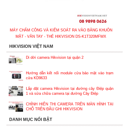
MÁY CHẤM CÔNG VÀ KIỂM SOÁT RA VÀO BẰNG KHUÔN
MẶT - VÂN TAY - THẺ HIKVISION DS-K1T320MFWX
HIKVISION VIỆT NAM
Di dời camera Hikvision tại quận 2
Hướng dẫn kết nối module cửa bảo mật vào trạm
cửa KD9633
Lắp đặt camera Hikvision tại đường cây Điệp quận
1 và sửa chữa camera tại đường Cây Điệp
CHỈNH HIỂN THỊ CAMERA TRÊN MÀN HÌNH TẠI
CHỖ TRÊN ĐẦU GHI HIKVISION
DANH MỤC NỔI BẬT