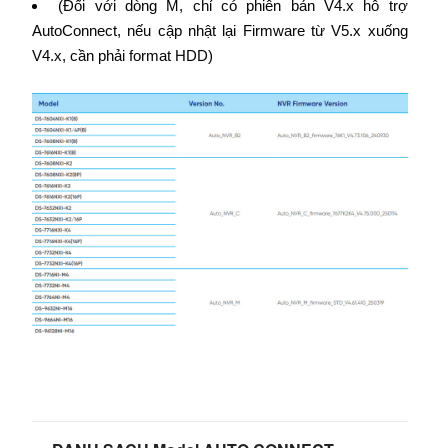
(Đối với dòng M, chỉ có phiên bản V4.x hỗ trợ
AutoConnect, nếu cập nhật lại Firmware từ V5.x xuống
V4.x, cần phải format HDD)