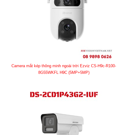
Camera mắt kép thông minh ngoài trời Ezviz CS-H9c-R100-
8G55WKFL H9C (5MP+5MP)