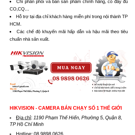
Chỉ phân phối và bán sản phẩm chính hãng, có đầy đủ
CO,CQ…
Hỗ trợ tại địa chỉ khách hàng miễn phí trong nội thành TP
HCM.
Các chế độ khuyến mãi hấp dẫn và hậu mãi theo tiêu
chuẩn nhà sản xuất.
HIKVISION - CAMERA BÁN CHẠY SỐ 1 THẾ GIỚI
Địa chỉ
:
1190 Phạm Thế Hiển, Phường 5, Quận 8,
TP Hồ Chí Minh
Hotline
:
08.9898.0626