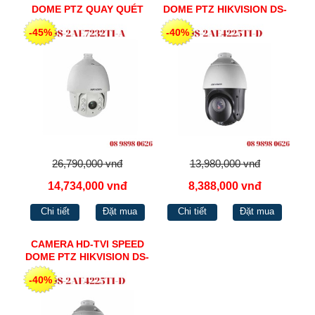
DOME PTZ QUAY QUÉT
DOME PTZ HIKVISION DS-
HIKVISION 2MP 7INCH DS-
2AE4225TI-D
-45%
-40%
2AE7232TI-A
26,790,000 vnđ
13,980,000 vnđ
14,734,000 vnđ
8,388,000 vnđ
Chi tiết
Đặt mua
Chi tiết
Đặt mua
CAMERA HD-TVI SPEED
DOME PTZ HIKVISION DS-
2AE4215TI-D
-40%