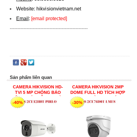
Website:
hikvi sionvietnam.net
Email
:
[email protected]
---------------------------------------------------
Sản phẩm liên quan
CAMERA HIKVISION HD-
CAMERA HIKVISION 2MP
TVI 5 MP CHỐNG BÁO
DOME FULL HD TÍCH HỢP
ĐỘNG GIẢ - HỖ TRỢ ĐÈN
MICRO - ĐÈN TRỢ SÁNG
-40%
-30%
CẢNH BÁO CHUYỂN ĐỘNG
HỒNG NGOẠI & ĐÈN ÁNH
DS-2CE12H0T-PIRLO
SÁNG TRẮNG DS-
2CE76D0T-LMFS