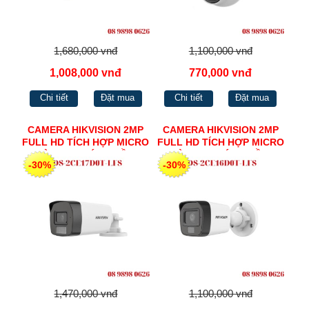
1,680,000 vnđ
1,100,000 vnđ
1,008,000 vnđ
770,000 vnđ
Chi tiết
Đặt mua
Chi tiết
Đặt mua
CAMERA HIKVISION 2MP
CAMERA HIKVISION 2MP
FULL HD TÍCH HỢP MICRO
FULL HD TÍCH HỢP MICRO
- ĐÈN TRỢ SÁNG HỒNG
- ĐÈN TRỢ SÁNG HỒNG
-30%
-30%
NGOẠI 40M & ĐÈN ÁNH
NGOẠI & ĐÈN ÁNH SÁNG
SÁNG TRẮNG 40M DS-
TRẮNG DS-2CE16D0T-LFS
2CE17D0T-LFS
1,470,000 vnđ
1,100,000 vnđ