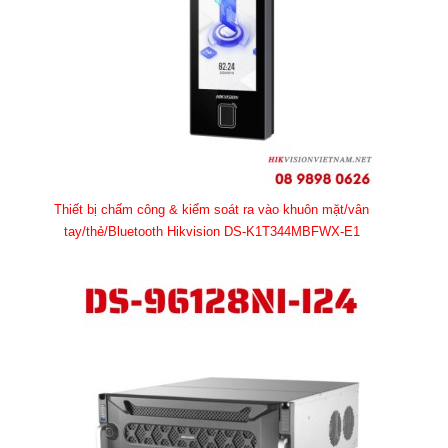
Thiết bị chấm công & kiểm soát ra vào khuôn mặt/vân
tay/thẻ/Bluetooth Hikvision DS-K1T344MBFWX-E1