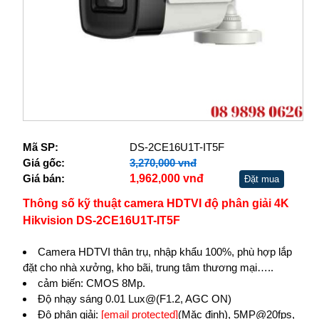
Mã SP:
DS-2CE16U1T-IT5F
Giá gốc:
3,270,000 vnđ
Giá bán:
1,962,000 vnđ
Đặt mua
Thông số kỹ thuật camera HDTVI độ phân giải 4K
Hikvision DS-2CE16U1T-IT5F
Camera HDTVI thân trụ, nhập khẩu 100%, phù hợp lắp
đặt cho nhà xưởng, kho bãi, trung tâm thương mại…..
cảm biến: CMOS 8Mp.
Độ nhạy sáng 0.01 Lux@(F1.2, AGC ON)
Độ phân giải:
[email protected]
(Mặc định), 5MP@20fps,