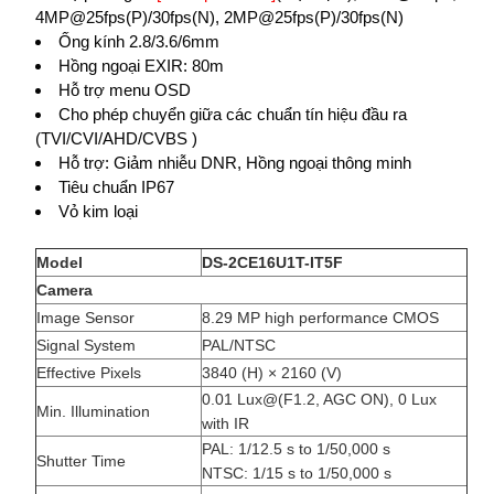
4MP@25fps(P)/30fps(N), 2MP@25fps(P)/30fps(N)
Ống kính 2.8/3.6/6mm
Hồng ngoại EXIR: 80m
Hỗ trợ menu OSD
Cho phép chuyển giữa các chuẩn tín hiệu đầu ra
(TVI/CVI/AHD/CVBS )
Hỗ trợ: Giảm nhiễu DNR, Hồng ngoại thông minh
Tiêu chuẩn IP67
Vỏ kim loại
Model
DS-2CE16U1T-IT5F
Camera
Image Sensor
8.29 MP high performance CMOS
Signal System
PAL/NTSC
Effective Pixels
3840 (H) × 2160 (V)
0.01 Lux@(F1.2, AGC ON), 0 Lux
Min. Illumination
with IR
PAL: 1/12.5 s to 1/50,000 s
Shutter Time
NTSC: 1/15 s to 1/50,000 s