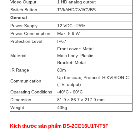
Video Output
1 HD analog output
Switch Button
TVI/AHD/CVI/CVBS
General
Power Supply
12 VDC ±25%
Power Consumption
Max. 5.9 W
Protection Level
IP67
Front cover: Metal
Material
Main body: Plastic
Bracket: Metal
IR Range
80m
Up the coax, Protocol: HIKVISION-C
Communication
(TVI output)
Operating Conditions
-40°C - 60°C
Dimension
81.9 × 86.7 × 217.9 mm
Weight
435g
Kích thước sản phẩm DS-2CE16U1T-IT5F