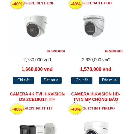
-40%
-40%
2,780,000 vnđ
2,630,000 vnđ
1,668,000 vnđ
1,578,000 vnđ
Chi tiết
Đặt mua
Chi tiết
Đặt mua
CAMERA 4K TVI HIKVISION
CAMERA HIKVISION HD-
DS-2CE16U1T-ITF
TVI 5 MP CHỐNG BÁO
ĐỘNG GIẢ - HỖ TRỢ ĐÈN
-40%
-40%
CẢNH BÁO CHUYỂN ĐỘNG
DS-2CE71H0T-PIRLPO