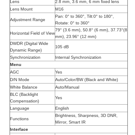
Lens
2.8 mm, 3.6 mm, 6 mm fixed lens
Lens Mount
M16
Pan: 0° to 360°, Tilt:0° to 180°,
Adjustment Range
Rotate: 0° to 360°
79° (3.6 mm), 50.8° (6 mm), 37.73°(8
Horizontal Field of View
mm), 23.96° (12 mm)
DWDR (Digital Wide
105 dB
Dynamic Range)
Synchronization
Internal Synchronization
Menu
AGC
Yes
D/N Mode
Auto/Color/BW (Black and White)
White Balance
Auto/Manual
BLC (Backlight
Yes
Compensation)
Language
English
Brightness, Sharpness, 3D DNR,
Functions
Mirror, Smart IR
Interface