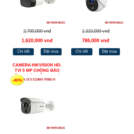
2,700,000 vnđ
1,310,000 vnđ
1,620,000 vnđ
786,000 vnđ
Chi tiết
Đặt mua
Chi tiết
Đặt mua
CAMERA HIKVISION HD-
TVI 5 MP CHỐNG BÁO
ĐỘNG GIẢ - HỖ TRỢ ĐÈN
-40%
CẢNH BÁO CHUYỂN ĐỘNG
DS-2CE12H0T-PIRLO