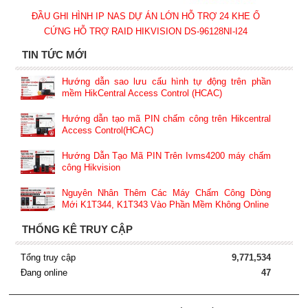
ĐẦU GHI HÌNH IP NAS DỰ ÁN LỚN HỖ TRỢ 24 KHE Ổ
CỨNG HỖ TRỢ RAID HIKVISION DS-96128NI-I24
TIN TỨC MỚI
Hướng dẫn sao lưu cấu hình tự động trên phần
mềm HikCentral Access Control (HCAC)
Hướng dẫn tạo mã PIN chấm công trên Hikcentral
Access Control(HCAC)
Hướng Dẫn Tạo Mã PIN Trên Ivms4200 máy chấm
công Hikvision
Nguyên Nhân Thêm Các Máy Chấm Công Dòng
Mới K1T344, K1T343 Vào Phần Mềm Không Online
THỐNG KÊ TRUY CẬP
Tổng truy cập
9,771,534
Đang online
47