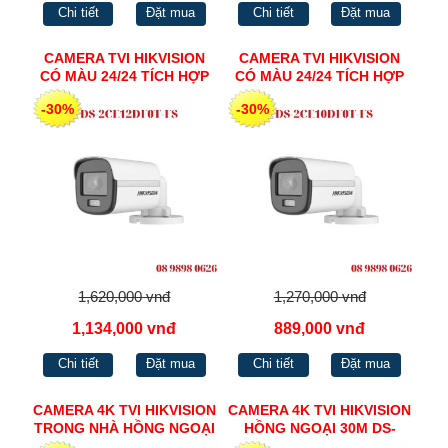
Chi tiết
Đặt mua
Chi tiết
Đặt mua
CAMERA TVI HIKVISION
CAMERA TVI HIKVISION
CÓ MÀU 24/24 TÍCH HỢP
CÓ MÀU 24/24 TÍCH HỢP
MIC 2MP DS-2CE12DF0T-
MIC 2MP DS-2CE10DF0T-
-30%
-30%
FS
FS
1,620,000 vnđ
1,270,000 vnđ
1,134,000 vnđ
889,000 vnđ
Chi tiết
Đặt mua
Chi tiết
Đặt mua
CAMERA 4K TVI HIKVISION
CAMERA 4K TVI HIKVISION
TRONG NHÀ HỒNG NGOẠI
HỒNG NGOẠI 30M DS-
60M DS-2CE78U1T-IT3F
2CE76U1T-ITMF