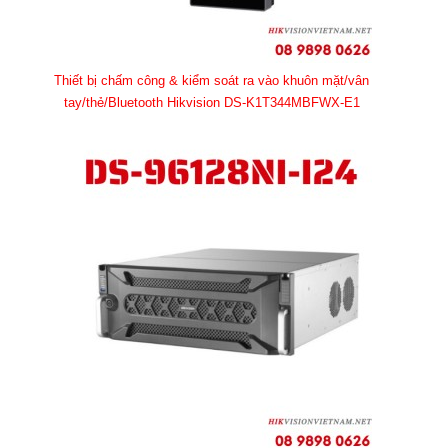
Thiết bị chấm công & kiểm soát ra vào khuôn mặt/vân
tay/thẻ/Bluetooth Hikvision DS-K1T344MBFWX-E1