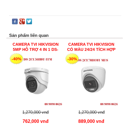
Sản phẩm liên quan
CAMERA TVI HIKVISION
CAMERA TVI HIKVISION
5MP HỖ TRỢ 4 IN 1 DS-
CÓ MÀU 24/24 TÍCH HỢP
2CE56H0T-ITM
MIC 2MP DS-2CE70DF0T-
-40%
-30%
MFS
1,270,000 vnđ
1,270,000 vnđ
762,000 vnđ
889,000 vnđ