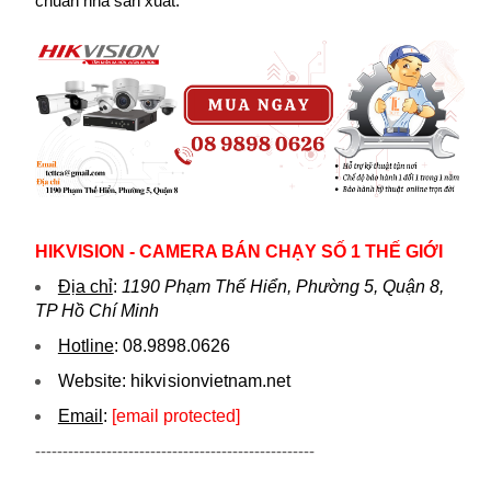
chuẩn nhà sản xuất.
HIKVISION - CAMERA BÁN CHẠY SỐ 1 THẾ GIỚI
Địa chỉ
:
1190 Phạm Thế Hiển, Phường 5, Quận 8,
TP Hồ Chí Minh
Hotline
:
08.9898.0626
Website:
hikvi sionvietnam.net
Email
:
[email protected]
---------------------------------------------------