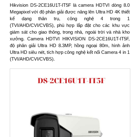
Hikvision DS-2CE16U1T-IT5F là camera HDTVI dòng 8.0
Megapixel với độ phân giải được nâng lên Ultra HD 4K thiết
kế dạng thân trụ, công nghệ 4 trong 1
(TVI/AHD/CVI/CVBS), phù hợp lắp đặt cho các khu vực
giám sát cho giao thông, trong nhà, ngoài trời và nhà kho
xưởng. Camera HDTVI HIKVISION DS-2CE16U1T-IT5F,
độ phân giải Ultra HD 8.3MP, hồng ngoại 80m, hình ảnh
Ultra HD siêu nét, tích hợp công nghệ kết nối Camera 4 in 1
(TVI/AHD/CVI/CVBS).