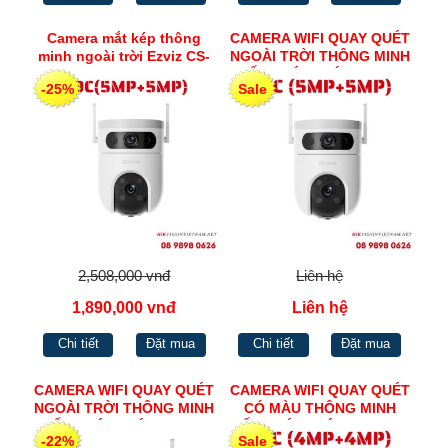
Camera mắt kép thông
CAMERA WIFI QUAY QUÉT
minh ngoài trời Ezviz CS-
NGOÀI TRỜI THÔNG MINH
H9c-R100-8G55WKFL H9C
ỐNG KÍNH KÉP H.265
-25%
Sale
(5MP+5MP)
EZVIZ H9C (5MP+5MP)
2,508,000 vnđ
Liên hệ
1,890,000 vnđ
Liên hệ
Chi tiết
Đặt mua
Chi tiết
Đặt mua
CAMERA WIFI QUAY QUÉT
CAMERA WIFI QUAY QUÉT
NGOÀI TRỜI THÔNG MINH
CÓ MÀU THÔNG MINH
ỐNG KÍNH KÉP H.265
ỐNG KÍNH KÉP TRONG
-22%
Sale
EZVIZ H9C (3MP+3MP)
NHÀ EZVIZ H7C