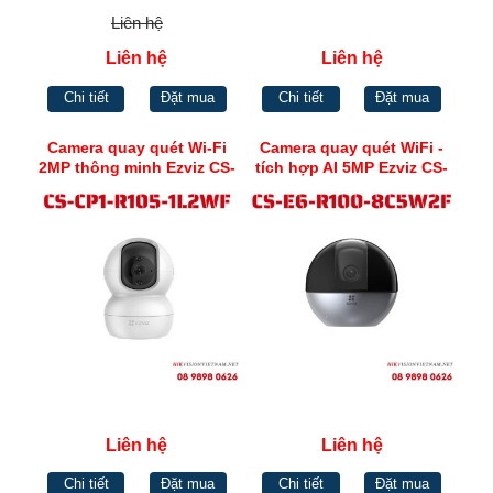
Liên hệ
Liên hệ
Liên hệ
Chi tiết
Đặt mua
Chi tiết
Đặt mua
Camera quay quét Wi-Fi
Camera quay quét WiFi -
2MP thông minh Ezviz CS-
tích hợp AI 5MP Ezviz CS-
CP1-R105-1L2WF
E6-R100-8C5W2F
Liên hệ
Liên hệ
Chi tiết
Đặt mua
Chi tiết
Đặt mua