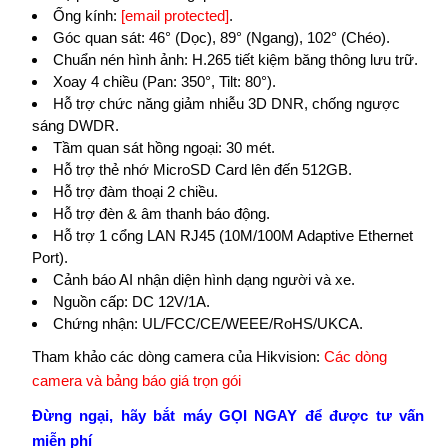
Ống kính:
[email protected]
.
Góc quan sát: 46° (Dọc), 89° (Ngang), 102° (Chéo).
Chuẩn nén hình ảnh: H.265 tiết kiệm băng thông lưu trữ.
Xoay 4 chiều (Pan: 350°, Tilt: 80°).
Hỗ trợ chức năng giảm nhiễu 3D DNR, chống ngược
sáng DWDR.
Tầm quan sát hồng ngoại: 30 mét.
Hỗ trợ thẻ nhớ MicroSD Card lên đến 512GB.
Hỗ trợ đàm thoại 2 chiều.
Hỗ trợ đèn & âm thanh báo động.
Hỗ trợ 1 cổng LAN RJ45 (10M/100M Adaptive Ethernet
Port).
Cảnh báo AI nhận diện hình dạng người và xe.
Nguồn cấp: DC 12V/1A.
Chứng nhận: UL/FCC/CE/WEEE/RoHS/UKCA.
Tham khảo các dòng camera của Hikvision:
Các dòng
camera và bảng báo giá trọn gói
Đừng ngại, hãy bắt máy GỌI NGAY để được tư vấn
miễn phí