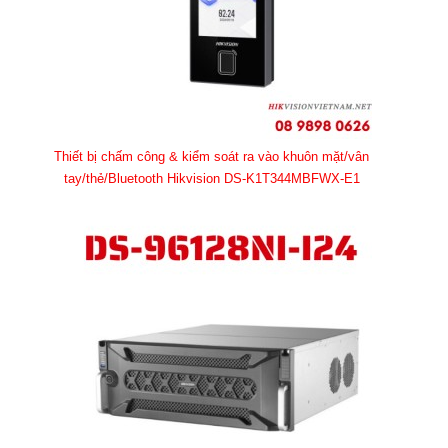
Thiết bị chấm công & kiểm soát ra vào khuôn mặt/vân
tay/thẻ/Bluetooth Hikvision DS-K1T344MBFWX-E1