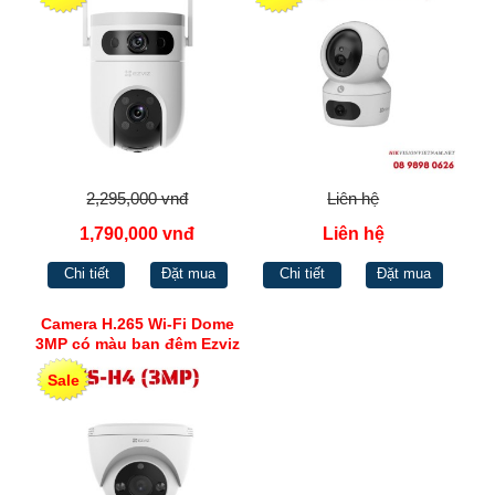
(4MP+4MP)
2,295,000 vnđ
Liên hệ
1,790,000 vnđ
Liên hệ
Chi tiết
Đặt mua
Chi tiết
Đặt mua
Camera H.265 Wi-Fi Dome
3MP có màu ban đêm Ezviz
CS-H4 (3MP)
Sale