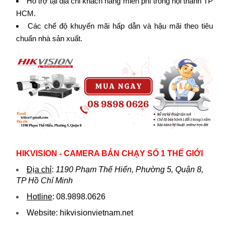
Hỗ trợ tại địa chỉ khách hàng miễn phí trong nội thành TP
HCM.
Các chế độ khuyến mãi hấp dẫn và hậu mãi theo tiêu
chuẩn nhà sản xuất.
HIKVISION - CAMERA BÁN CHẠY SỐ 1 THẾ GIỚI
Địa chỉ
:
1190 Phạm Thế Hiển, Phường 5, Quận 8,
TP Hồ Chí Minh
Hotline
:
08.9898.0626
Website:
hikvi sionvietnam.net