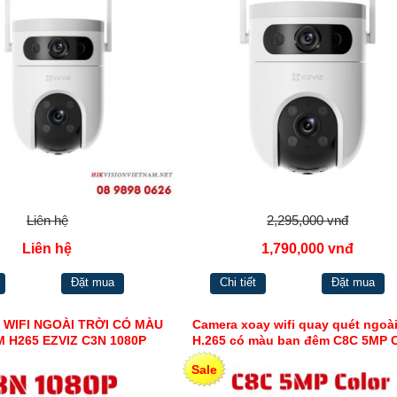
Liên hệ
2,295,000 vnđ
Liên hệ
1,790,000 vnđ
Đặt mua
Chi tiết
Đặt mua
 WIFI NGOÀI TRỜI CÓ MÀU
Camera xoay wifi quay quét ngoài
 H265 EZVIZ C3N 1080P
H.265 có màu ban đêm C8C 5MP C
Sale