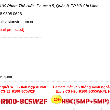
190 Phạm Thế Hiển, Phường 5, Quận 8, TP Hồ Chí Minh
8.9898.0626
hikvi sionvietnam.net
mail protected]
----------------------------------
ên quan
quét WiFi - tích hợp AI 5MP
Camera mắt kép thông minh ngoài
z CS-E6-R100-8C5W2F
Ezviz CS-H9c-R100-8G55WKFL 
(5MP+5MP)
-25%