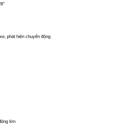
28°
 xe, phát hiện chuyển động
động lớn