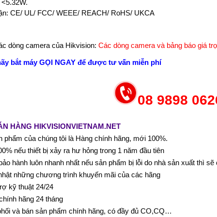
 <5.32W.
ận: CE/ UL/ FCC/ WEEE/ REACH/ RoHS/ UKCA
c dòng camera của Hikvision:
Các dòng camera và bảng báo giá trọ
hãy bắt máy GỌI NGAY để được tư vấn miễn phí
08 9898 062
ÁN HÀNG HIKVISIONVIETNAM.NET
 phẩm của chúng tôi là Hàng chính hãng, mới 100%.
0% nếu thiết bị xảy ra hư hỏng trong 1 năm đầu tiên
bảo hành luôn nhanh nhất nếu sản phẩm bị lỗi do nhà sản xuất thì sẽ
nhật những chương trình khuyến mãi của các hãng
rợ kỹ thuật 24/24
chính hãng 24 tháng
phối và bán sản phẩm chính hãng, có đầy đủ CO,CQ…