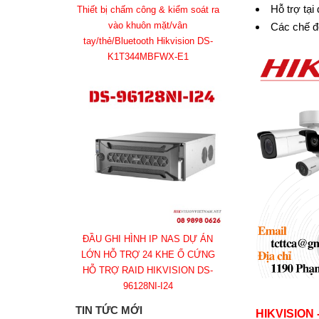
Hỗ trợ tại
Thiết bị chấm công & kiểm soát ra
vào khuôn mặt/vân
Các chế đ
tay/thẻ/Bluetooth Hikvision DS-
K1T344MBFWX-E1
ĐẦU GHI HÌNH IP NAS DỰ ÁN
LỚN HỖ TRỢ 24 KHE Ổ CỨNG
HỖ TRỢ RAID HIKVISION DS-
96128NI-I24
TIN TỨC MỚI
HIKVISION