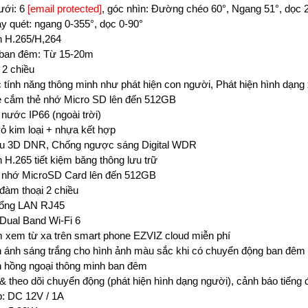
ưới: 6
[email protected]
, góc nhìn: Đường chéo 60°, Ngang 51°, dọc 
y quét: ngang 0-355°, dọc 0-90°
 H.265/H,264
 ban đêm: Từ 15-20m
 2 chiều
 tính năng thông minh như phát hiện con người, Phát hiện hình dạng
e cắm thẻ nhớ Micro SD lên đến 512GB
nước IP66 (ngoài trời)
vỏ kim loại + nhựa kết hợp
ễu 3D DNR, Chống ngược sáng Digital WDR
H.265 tiết kiệm băng thông lưu trữ
ẻ nhớ MicroSD Card lên đến 512GB
đàm thoại 2 chiều
cổng LAN RJ45
Dual Band Wi-Fi 6
xem từ xa trên smart phone EZVIZ cloud miễn phí
n ánh sáng trắng cho hình ảnh màu sắc khi có chuyển động ban đêm
n hồng ngoại thông minh ban đêm
& theo dõi chuyển động (phát hiện hình dạng người), cảnh báo tiếng 
: DC 12V / 1A