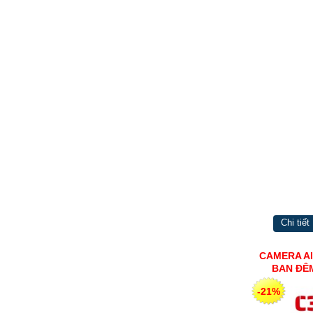
Chi tiết
CAMERA AI
BAN ĐÊM
-21%