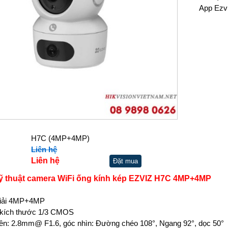
App Ezv
H7C (4MP+4MP)
Liên hệ
Liên hệ
Đặt mua
ỹ thuật camera WiFi ống kính kép EZVIZ H7C 4MP+4MP
giải 4MP+4MP
 kích thước 1/3 CMOS
ên: 2.8mm@ F1.6, góc nhìn: Đường chéo 108°, Ngang 92°, dọc 50°