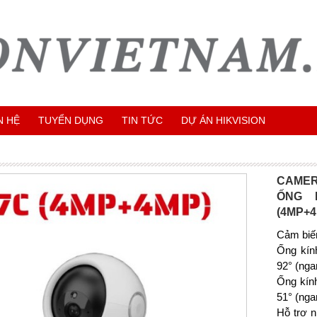
N HỆ
TUYỂN DỤNG
TIN TỨC
DỰ ÁN HIKVISION
CAMER
ỐNG 
(4MP+4
Cảm biế
Ống kín
92° (nga
Ống kín
51° (nga
Hỗ trợ n