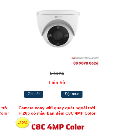
Liên hệ
Liên hệ
Chi tiết
Đặt mua
 trời
Camera xoay wifi quay quét ngoài trời
olor
H.265 có màu ban đêm C8C 4MP Color
-22%