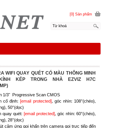
[0] Sản phẩm
A WIFI QUAY QUÉT CÓ MÀU THÔNG MINH
KÍNH KÉP TRONG NHÀ EZVIZ H7C
MP)
n 1/3" Progressive Scan CMOS
h cố định:
[email protected]
, góc nhìn: 108°(chéo),
ng), 50°(dọc)
h quay quét:
[email protected]
, góc nhìn: 60°(chéo),
ng), 28°(dọc)
út cảm ứng gọi khẩn trên camera gọi trực tiếp đến