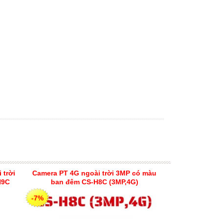
 trời
Camera PT 4G ngoài trời 3MP có màu
H9C
ban đêm CS-H8C (3MP,4G)
-7%