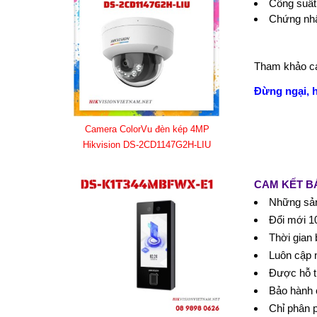
Công suất
Chứng nh
Tham khảo cá
Đừng ngại, 
Camera ColorVu đèn kép 4MP
Hikvision DS-2CD1147G2H-LIU
CAM KẾT B
Những sản
Đổi mới 10
Thời gian 
Luôn cập 
Được hỗ t
Bảo hành 
Chỉ phân 