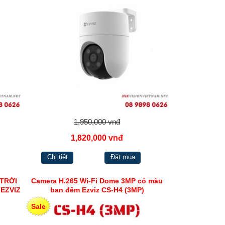
1,950,000 vnđ
1,820,000 vnđ
Chi tiết
Đặt mua
 TRỜI
Camera H.265 Wi-Fi Dome 3MP có màu
 EZVIZ
ban đêm Ezviz CS-H4 (3MP)
Sale