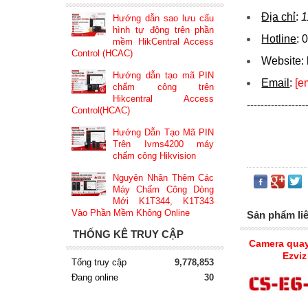
Địa chỉ
:
1
Hướng dẫn sao lưu cấu
hình tự động trên phần
Hotline
:
0
mềm HikCentral Access
Control (HCAC)
Website:
Hướng dẫn tạo mã PIN
Email
:
[e
chấm công trên
Hikcentral Access
-----------------
Control(HCAC)
Hướng Dẫn Tạo Mã PIN
Trên Ivms4200 máy
chấm công Hikvision
Nguyên Nhân Thêm Các
Máy Chấm Công Dòng
Mới K1T344, K1T343
Vào Phần Mềm Không Online
Sản phẩm li
THỐNG KÊ TRUY CẬP
Camera quay 
Ezvi
Tổng truy cập
9,778,853
Đang online
30