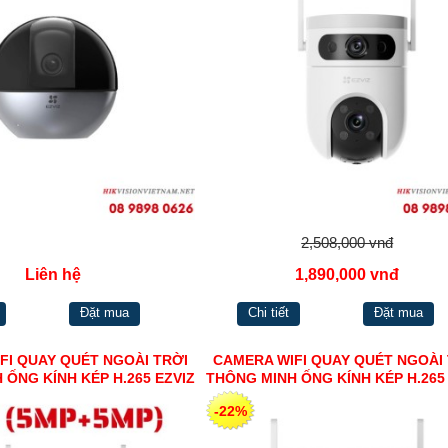
2,508,000 vnđ
Liên hệ
1,890,000 vnđ
Đặt mua
Chi tiết
Đặt mua
FI QUAY QUÉT NGOÀI TRỜI
CAMERA WIFI QUAY QUÉT NGOÀI
 ỐNG KÍNH KÉP H.265 EZVIZ
THÔNG MINH ỐNG KÍNH KÉP H.265
H9C (5MP+5MP)
H9C (3MP+3MP)
-22%