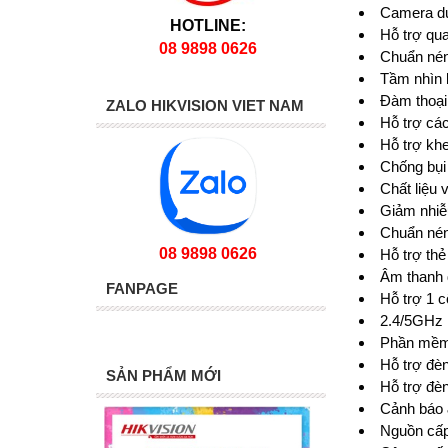
Camera d
HOTLINE:
Hỗ trợ qua
08 9898 0626
Chuẩn nén
Tầm nhìn
Đàm thoại
ZALO HIKVISION VIET NAM
Hỗ trợ các
Hỗ trợ kh
Chống bụi 
Chất liệu 
Giảm nhi
Chuẩn nén 
08 9898 0626
Hỗ trợ th
Âm thanh 
FANPAGE
Hỗ trợ 1 
2.4/5GHz 
Phần mềm 
Hỗ trợ đè
SẢN PHẨM MỚI
Hỗ trợ đè
Cảnh báo 
Nguồn cấp