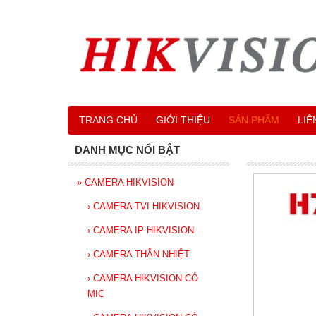
TRANG CHỦ
GIỚI THIỆU
SẢN PHẨM
LIÊ
DANH MỤC NỔI BẬT
»
CAMERA HIKVISION
›
CAMERA TVI HIKVISION
›
CAMERA IP HIKVISION
›
CAMERA THÂN NHIỆT
›
CAMERA HIKVISION CÓ
MIC