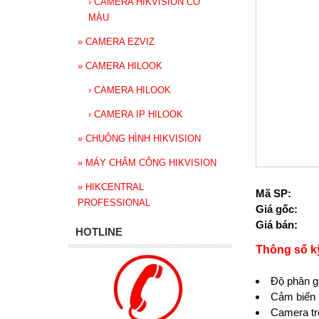
›
CAMERA HIKVISION CÓ
MÀU
»
CAMERA EZVIZ
»
CAMERA HILOOK
›
CAMERA HILOOK
›
CAMERA IP HILOOK
»
CHUÔNG HÌNH HIKVISION
»
MÁY CHẤM CÔNG HIKVISION
»
HIKCENTRAL
Mã SP:
PROFESSIONAL
Giá gốc:
Giá bán:
HOTLINE
Thông số k
Độ phân 
Cảm biến
Camera tr