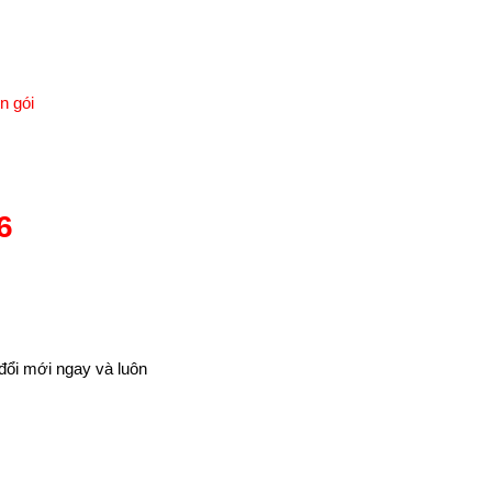
n gói
6
 đổi mới ngay và luôn