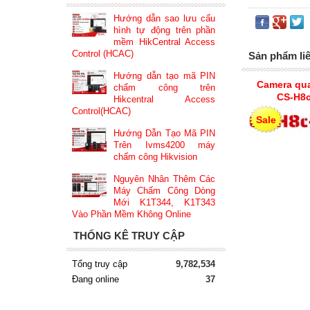
Hướng dẫn sao lưu cấu
hình tự động trên phần
mềm HikCentral Access
Control (HCAC)
Sản phẩm li
Hướng dẫn tạo mã PIN
Camera qua
chấm công trên
CS-H8
Hikcentral Access
Control(HCAC)
Sale
Hướng Dẫn Tạo Mã PIN
Trên Ivms4200 máy
chấm công Hikvision
Nguyên Nhân Thêm Các
Máy Chấm Công Dòng
Mới K1T344, K1T343
Vào Phần Mềm Không Online
THỐNG KÊ TRUY CẬP
Tổng truy cập
9,782,534
Đang online
37