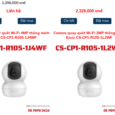
1,396,000 vnđ
Liên hệ
2,326,000 vnđ
Đặt mua
Chi tiết
Đặt mua
 quét Wi-Fi 4MP thông minh
Camera quay quét Wi-Fi 2MP thôn
z CS-CP1-R105-1J4WF
Ezviz CS-CP1-R105-1L2WF