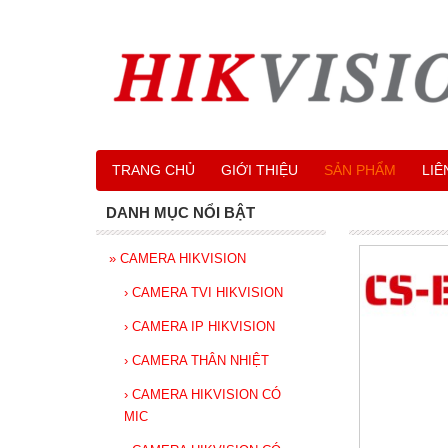
TRANG CHỦ
GIỚI THIỆU
SẢN PHẨM
LIÊ
DANH MỤC NỔI BẬT
»
CAMERA HIKVISION
›
CAMERA TVI HIKVISION
›
CAMERA IP HIKVISION
›
CAMERA THÂN NHIỆT
›
CAMERA HIKVISION CÓ
MIC