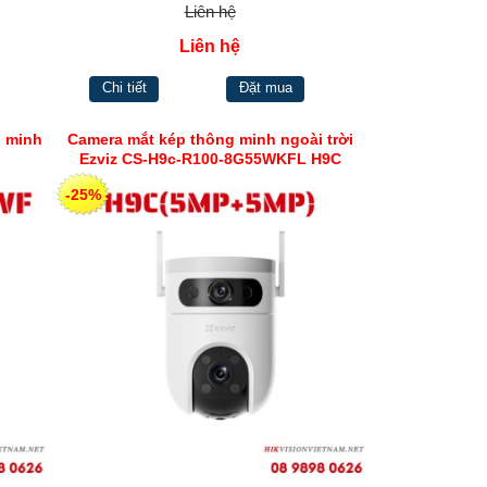
Liên hệ
Liên hệ
Chi tiết
Đặt mua
g minh
Camera mắt kép thông minh ngoài trời
Ezviz CS-H9c-R100-8G55WKFL H9C
(5MP+5MP)
-25%