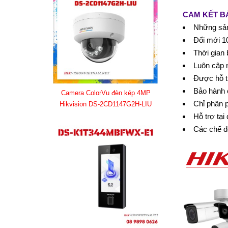
CAM KẾT B
Những sản
Đổi mới 10
Thời gian 
Luôn cập 
Được hỗ t
Bảo hành 
Camera ColorVu đèn kép 4MP
Chỉ phân 
Hikvision DS-2CD1147G2H-LIU
Hỗ trợ tại
Các chế đ