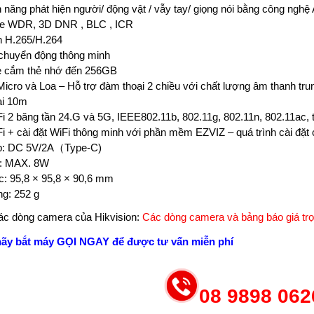
h năng phát hiện người/ động vật / vẫy tay/ giọng nói bằng công nghệ
True WDR, 3D DNR , BLC , ICR
́n H.265/H.264
n chuyển động thông minh
he cắm thẻ nhớ đến 256GB
Micro và Loa – Hỗ trợ đàm thoại 2 chiều với chất lượng âm thanh tru
̣i 10m
WiFi 2 băng tần 24.G và 5G, IEEE802.11b, 802.11g, 802.11n, 802.11a
Fi + cài đặt WiFi thông minh với phần mềm EZVIZ – quá trình cài đặt chi
p: DC 5V/2A（Type-C)
t: MAX. 8W
c: 95,8 × 95,8 × 90,6 mm
ng: 252 g
c dòng camera của Hikvision:
Các dòng camera và bảng báo giá trọ
hãy bắt máy GỌI NGAY để được tư vấn miễn phí
08 9898 062