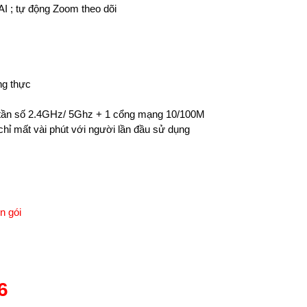
 AI ; tự động Zoom theo dõi
ng thực
c, tần số 2.4GHz/ 5Ghz + 1 cổng mạng 10/100M
̉ mất vài phút với người lần đầu sử dụng
n gói
6