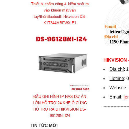
Thiết bị chấm công & kiểm soát ra
vào khuôn mặt/vân
tay/thẻ/Bluetooth Hikvision DS-
K1T344MBFWX-E1
HIKVISION
Địa chỉ
:
1
Hotline
:
0
Website:
ĐẦU GHI HÌNH IP NAS DỰ ÁN
Email
:
[e
LỚN HỖ TRỢ 24 KHE Ổ CỨNG
-----------------
HỖ TRỢ RAID HIKVISION DS-
96128NI-I24
TIN TỨC MỚI