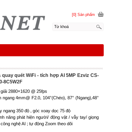
[0] Sản phẩm
quay quét WiFi - tích hợp AI 5MP Ezviz CS-
0-8C5W2F
 giải 2880×1620 @ 25fps
̀n ngang 4mm@ F2.0, 104°(Chéo), 87° (Ngang),48°
 ngang 350 độ , góc xoay dọc 75 độ
ính năng phát hiện người/ động vật / vẫy tay/ giọng
 công nghệ AI ; tự động Zoom theo dõi