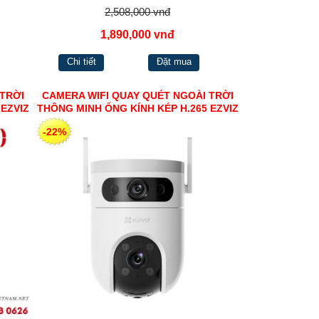
2,508,000 vnđ
1,890,000 vnđ
Chi tiết
Đặt mua
 TRỜI
CAMERA WIFI QUAY QUÉT NGOÀI TRỜI
 EZVIZ
THÔNG MINH ỐNG KÍNH KÉP H.265 EZVIZ
H9C (3MP+3MP)
-22%