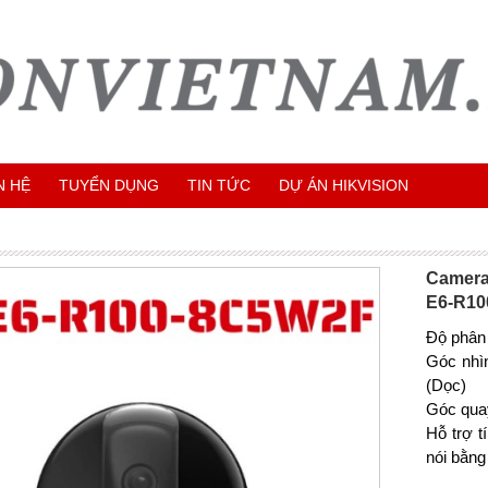
N HỆ
TUYỂN DỤNG
TIN TỨC
DỰ ÁN HIKVISION
Camera 
E6-R10
Độ phân
Góc nhi
(Dọc)
Góc quay
Hỗ trợ t
nói bằng