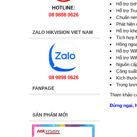
Hỗ trợ tín
HOTLINE:
Hỗ trợ 
08 9898 0626
Chuấn ne
Phát hiệ
Hỗ trợ k
ZALO HIKVISION VIET NAM
Tích hợp 
Hồng ngoa
Hỗ trợ 
Hỗ trợ Wi
Nguồn cấ
Công suấ
08 9898 0626
Kích thướ
Trọng lượ
FANPAGE
Tham khảo cá
Đừng ngại, 
SẢN PHẨM MỚI