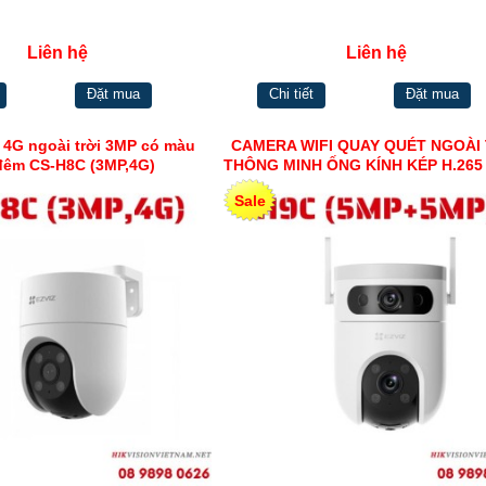
Liên hệ
Liên hệ
Đặt mua
Chi tiết
Đặt mua
 4G ngoài trời 3MP có màu
CAMERA WIFI QUAY QUÉT NGOÀI
đêm CS-H8C (3MP,4G)
THÔNG MINH ỐNG KÍNH KÉP H.265
H9C (5MP+5MP)
Sale