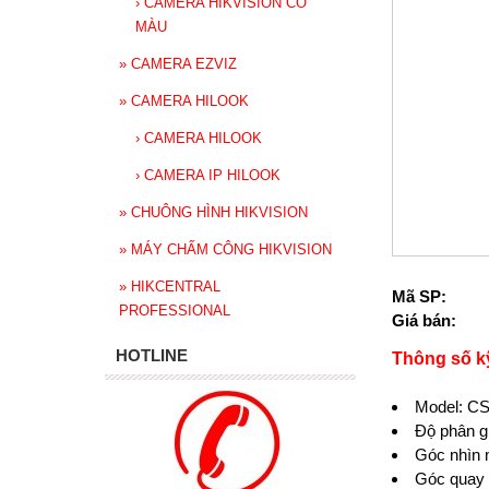
›
CAMERA HIKVISION CÓ
MÀU
»
CAMERA EZVIZ
»
CAMERA HILOOK
›
CAMERA HILOOK
›
CAMERA IP HILOOK
»
CHUÔNG HÌNH HIKVISION
»
MÁY CHẤM CÔNG HIKVISION
»
HIKCENTRAL
Mã SP:
PROFESSIONAL
Giá bán:
HOTLINE
Thông số k
Model: C
Độ phân 
Góc nhì
Góc quay 