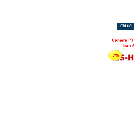
Chi tiết
Camera PT
ban 
-7%