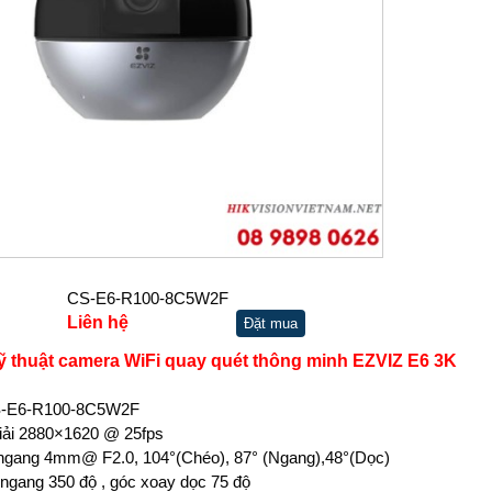
CS-E6-R100-8C5W2F
Liên hệ
Đặt mua
ỹ thuật camera WiFi quay quét thông minh EZVIZ E6 3K
S-E6-R100-8C5W2F
giải 2880×1620 @ 25fps
n ngang 4mm@ F2.0, 104°(Chéo), 87° (Ngang),48°(Dọc)
ngang 350 độ , góc xoay dọc 75 độ