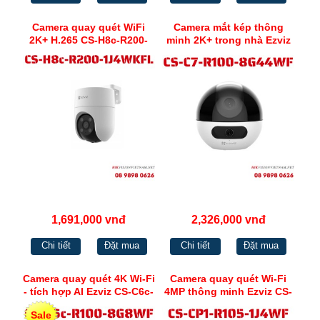
Camera quay quét WiFi
Camera mắt kép thông
2K+ H.265 CS-H8c-R200-
minh 2K+ trong nhà Ezviz
1J4WKFL
CS-C7-R100-8G44WF
1,691,000 vnđ
2,326,000 vnđ
Chi tiết
Đặt mua
Chi tiết
Đặt mua
Camera quay quét 4K Wi-Fi
Camera quay quét Wi-Fi
- tích hợp AI Ezviz CS-C6c-
4MP thông minh Ezviz CS-
R100-8G8WF
CP1-R105-1J4WF
Sale