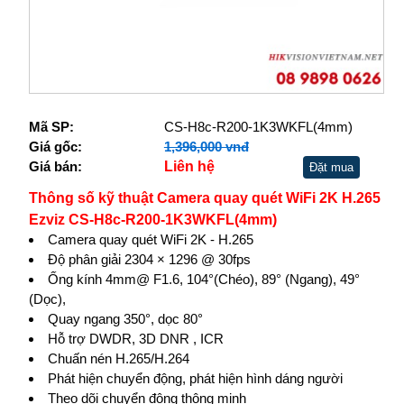
Mã SP:
CS-H8c-R200-1K3WKFL(4mm)
Giá gốc:
1,396,000 vnđ
Giá bán:
Liên hệ
Đặt mua
Thông số kỹ thuật Camera quay quét WiFi 2K H.265
Ezviz CS-H8c-R200-1K3WKFL(4mm)
Camera quay quét WiFi 2K - H.265
Độ phân giải 2304 × 1296 @ 30fps
Ống kính 4mm@ F1.6, 104°(Chéo), 89° (Ngang), 49°
(Dọc),
Quay ngang 350°, dọc 80°
Hỗ trợ DWDR, 3D DNR , ICR
Chuấn nén H.265/H.264
Phát hiện chuyển động, phát hiện hình dáng người
Theo dõi chuyển động thông minh