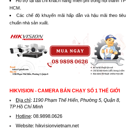
Hỗ trợ tại địa chỉ khách hàng miễn phí trong nội thành TP
HCM.
Các chế độ khuyến mãi hấp dẫn và hậu mãi theo tiêu
chuẩn nhà sản xuất.
HIKVISION - CAMERA BÁN CHẠY SỐ 1 THẾ GIỚI
Địa chỉ
:
1190 Phạm Thế Hiển, Phường 5, Quận 8,
TP Hồ Chí Minh
Hotline
:
08.9898.0626
Website:
hikvi sionvietnam.net