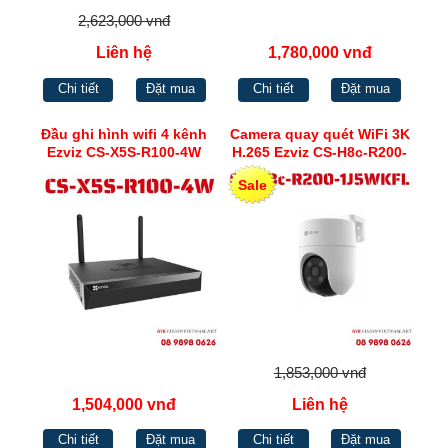
2,623,000 vnđ
Liên hệ
1,780,000 vnđ
Chi tiết
Đặt mua
Chi tiết
Đặt mua
Đầu ghi hình wifi 4 kênh
Camera quay quét WiFi 3K
Ezviz CS-X5S-R100-4W
H.265 Ezviz CS-H8c-R200-
1J5WKFL
Sale
1,853,000 vnđ
1,504,000 vnđ
Liên hệ
Chi tiết
Đặt mua
Chi tiết
Đặt mua