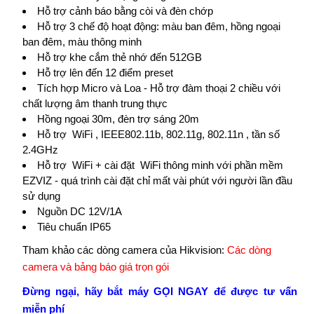
Hỗ trợ cảnh báo bằng còi và đèn chớp
Hỗ trợ 3 chế độ hoạt động: màu ban đêm, hồng ngoại
ban đêm, màu thông minh
Hỗ trợ khe cắm thẻ nhớ đến 512GB
Hỗ trợ lên đến 12 điểm preset
Tích hợp Micro và Loa - Hỗ trợ đàm thoại 2 chiều với
chất lượng âm thanh trung thực
Hồng ngoại 30m, đèn trợ sáng 20m
Hỗ trợ WiFi , IEEE802.11b, 802.11g, 802.11n , tần số
2.4GHz
Hỗ trợ WiFi + cài đặt WiFi thông minh với phần mềm
EZVIZ - quá trình cài đặt chỉ mất vài phút với người lần đầu
sử dụng
Nguồn DC 12V/1A
Tiêu chuẩn IP65
Tham khảo các dòng camera của Hikvision:
Các dòng
camera và bảng báo giá trọn gói
Đừng ngại, hãy bắt máy GỌI NGAY để được tư vấn
miễn phí