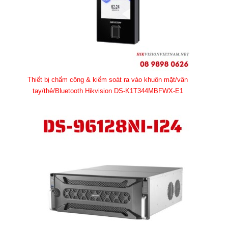
Thiết bị chấm công & kiểm soát ra vào khuôn mặt/vân
tay/thẻ/Bluetooth Hikvision DS-K1T344MBFWX-E1