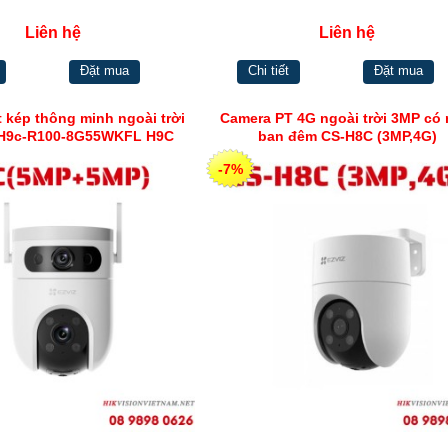
Liên hệ
Liên hệ
Đặt mua
Chi tiết
Đặt mua
 kép thông minh ngoài trời
Camera PT 4G ngoài trời 3MP có
-H9c-R100-8G55WKFL H9C
ban đêm CS-H8C (3MP,4G)
(5MP+5MP)
-7%