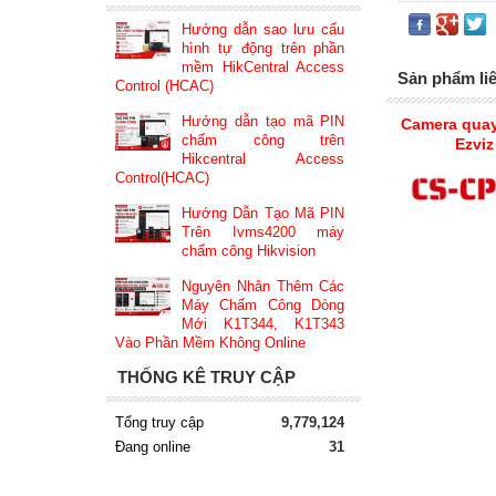
Hướng dẫn sao lưu cấu
hình tự động trên phần
mềm HikCentral Access
Sản phẩm li
Control (HCAC)
Hướng dẫn tạo mã PIN
Camera quay
chấm công trên
Ezvi
Hikcentral Access
Control(HCAC)
Hướng Dẫn Tạo Mã PIN
Trên Ivms4200 máy
chấm công Hikvision
Nguyên Nhân Thêm Các
Máy Chấm Công Dòng
Mới K1T344, K1T343
Vào Phần Mềm Không Online
THỐNG KÊ TRUY CẬP
Tổng truy cập
9,779,124
Đang online
31