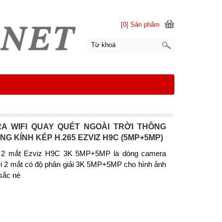
[0] Sản phẩm
A WIFI QUAY QUÉT NGOÀI TRỜI THÔNG
NG KÍNH KÉP H.265 EZVIZ H9C (5MP+5MP)
 2 mắt Ezviz H9C 3K 5MP+5MP là dòng camera
ời 2 mắt có độ phân giải 3K 5MP+5MP cho hình ảnh
 sắc né