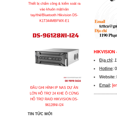
Thiết bị chấm công & kiểm soát ra
vào khuôn mặt/vân
tay/thẻ/Bluetooth Hikvision DS-
K1T344MBFWX-E1
HIKVISION
Địa chỉ
:
1
Hotline
:
0
Website:
Email
:
[e
ĐẦU GHI HÌNH IP NAS DỰ ÁN
LỚN HỖ TRỢ 24 KHE Ổ CỨNG
-----------------
HỖ TRỢ RAID HIKVISION DS-
96128NI-I24
TIN TỨC MỚI