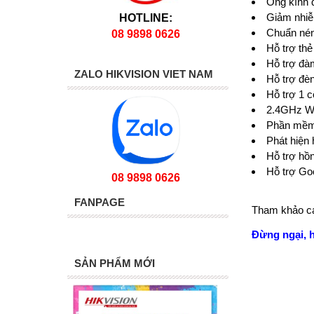
Ống kính 
Giảm nhi
HOTLINE:
Chuẩn nén 
08 9898 0626
Hỗ trợ th
Hỗ trợ đàm
ZALO HIKVISION VIET NAM
Hỗ trợ đè
Hỗ trợ 1 
2.4GHz Wi
Phần mềm 
Phát hiện
Hỗ trợ hồ
Hỗ trợ Go
08 9898 0626
FANPAGE
Tham khảo cá
Đừng ngại, 
SẢN PHẨM MỚI