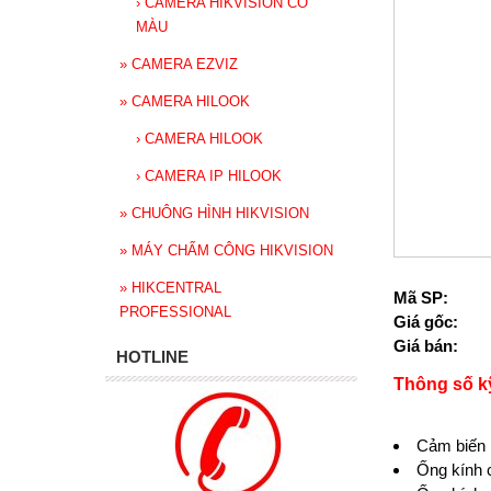
›
CAMERA HIKVISION CÓ
MÀU
»
CAMERA EZVIZ
»
CAMERA HILOOK
›
CAMERA HILOOK
›
CAMERA IP HILOOK
»
CHUÔNG HÌNH HIKVISION
»
MÁY CHẤM CÔNG HIKVISION
»
HIKCENTRAL
Mã SP:
PROFESSIONAL
Giá gốc:
Giá bán:
HOTLINE
Thông số k
Cảm biến
Ống kính 