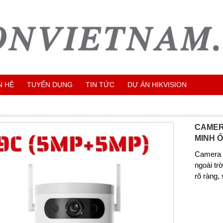
N HỆ
TUYỂN DỤNG
TIN TỨC
DỰ ÁN HIKVISION
CAMER
MINH Ố
Camera
ngoài tr
rõ ràng,