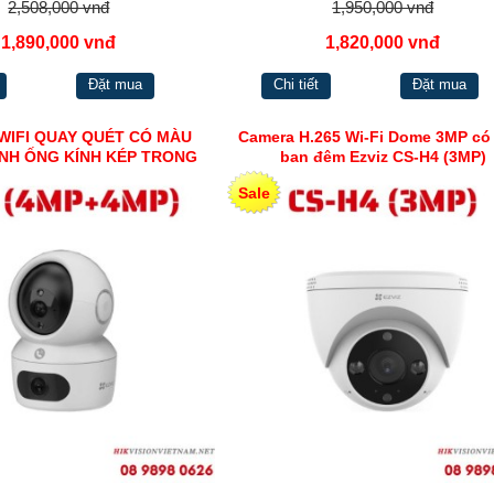
2,508,000 vnđ
1,950,000 vnđ
1,890,000 vnđ
1,820,000 vnđ
Đặt mua
Chi tiết
Đặt mua
WIFI QUAY QUÉT CÓ MÀU
Camera H.265 Wi-Fi Dome 3MP có
NH ỐNG KÍNH KÉP TRONG
ban đêm Ezviz CS-H4 (3MP)
EZVIZ H7C (4MP+4MP)
Sale