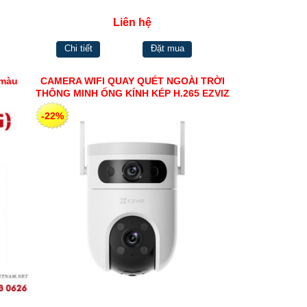
Liên hệ
Chi tiết
Đặt mua
 màu
CAMERA WIFI QUAY QUÉT NGOÀI TRỜI
THÔNG MINH ỐNG KÍNH KÉP H.265 EZVIZ
H9C (3MP+3MP)
-22%