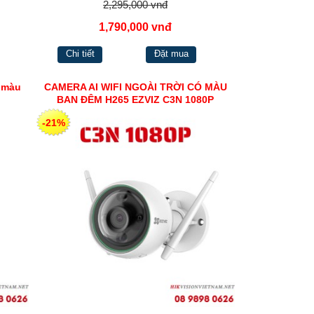
2,295,000 vnđ
1,790,000 vnđ
Chi tiết
Đặt mua
 màu
CAMERA AI WIFI NGOÀI TRỜI CÓ MÀU
BAN ĐÊM H265 EZVIZ C3N 1080P
-21%