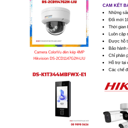
CAM KẾT B
Những sản
Đổi mới 10
Thời gian 
Luôn cập 
Được hỗ t
Bảo hành 
Camera ColorVu đèn kép 4MP
Chỉ phân 
Hikvision DS-2CD1147G2H-LIU
Hỗ trợ tại
Các chế đ