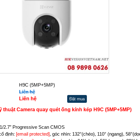
H9C (5MP+5MP)
Liên hệ
Liên hệ
Đặt mua
ỹ thuật Camera quay quét ống kính kép H9C (5MP+5MP)
 1/2.7” Progressive Scan CMOS
cố định:
[email protected]
, góc nhìn: 132°(chéo), 110° (ngang), 58°(dọ