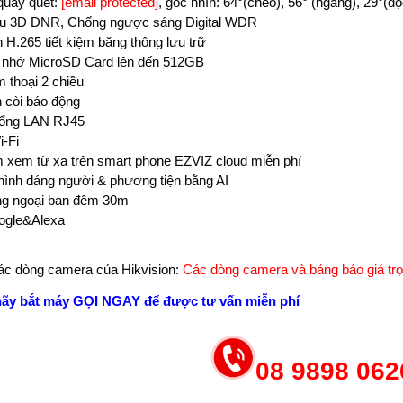
quay quét:
[email protected]
, góc nhìn: 64°(chéo), 56° (ngang), 29°(dọ
ễu 3D DNR, Chống ngược sáng Digital WDR
H.265 tiết kiệm băng thông lưu trữ
ẻ nhớ MicroSD Card lên đến 512GB
 thoại 2 chiều
n còi báo động
cổng LAN RJ45
-Fi
xem từ xa trên smart phone EZVIZ cloud miễn phí
 hình dáng người & phương tiện bằng AI
ng ngoại ban đêm 30m
ogle&Alexa
c dòng camera của Hikvision:
Các dòng camera và bảng báo giá trọ
hãy bắt máy GỌI NGAY để được tư vấn miễn phí
08 9898 062