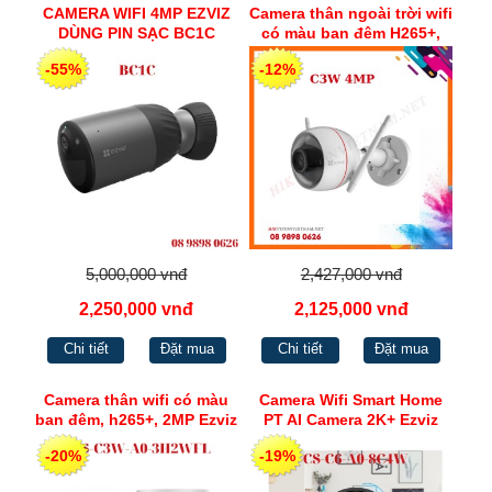
CAMERA WIFI 4MP EZVIZ
Camera thân ngoài trời wifi
DÙNG PIN SẠC BC1C
có màu ban đêm H265+,
4MP Ezviz C3W
-55%
-12%
5,000,000 vnđ
2,427,000 vnđ
2,250,000 vnđ
2,125,000 vnđ
Chi tiết
Đặt mua
Chi tiết
Đặt mua
Camera thân wifi có màu
Camera Wifi Smart Home
ban đêm, h265+, 2MP Ezviz
PT AI Camera 2K+ Ezviz
CS-C3W-A0-3H2WFL
CS-C6-A0-8C4W
-20%
-19%