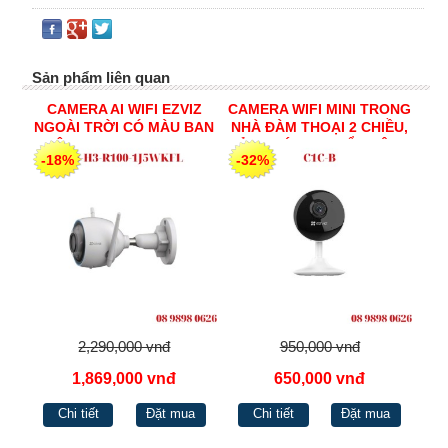
Sản phẩm liên quan
CAMERA AI WIFI EZVIZ
CAMERA WIFI MINI TRONG
NGOÀI TRỜI CÓ MÀU BAN
NHÀ ĐÀM THOẠI 2 CHIỀU,
ĐÊM H265 CS-H3-R100-
CẢNH BÁO CHUYỂN ĐỘNG
-18%
-32%
1J5WKFL
2MP C1C-B
2,290,000 vnđ
950,000 vnđ
1,869,000 vnđ
650,000 vnđ
Chi tiết
Đặt mua
Chi tiết
Đặt mua