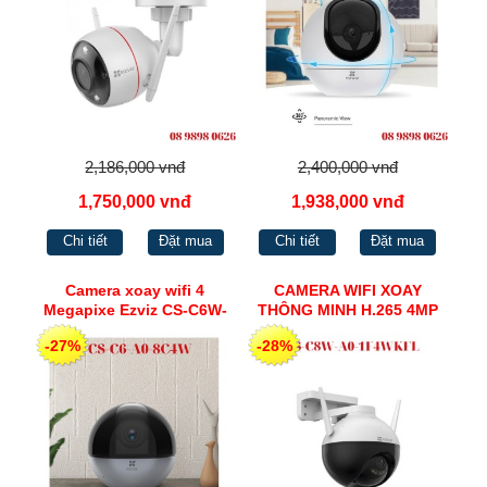
2,186,000 vnđ
2,400,000 vnđ
1,750,000 vnđ
1,938,000 vnđ
Chi tiết
Đặt mua
Chi tiết
Đặt mua
Camera xoay wifi 4
CAMERA WIFI XOAY
Megapixe Ezviz CS-C6W-
THÔNG MINH H.265 4MP
A0-3H4WF
EZVIZ CS-C8W-A0-
-27%
-28%
1F4WKFL CÓ MÀU BAN
ĐÊM