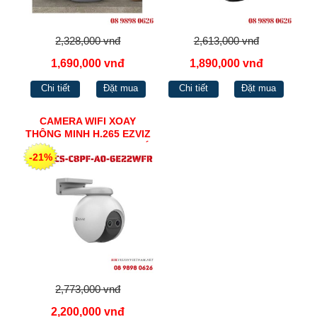
2,328,000 vnđ
2,613,000 vnđ
1,690,000 vnđ
1,890,000 vnđ
Chi tiết
Đặt mua
Chi tiết
Đặt mua
CAMERA WIFI XOAY
THÔNG MINH H.265 EZVIZ
CS-C8PF-A0-6E22WFR CÓ
-21%
MÀU BAN ĐÊM
2,773,000 vnđ
2,200,000 vnđ