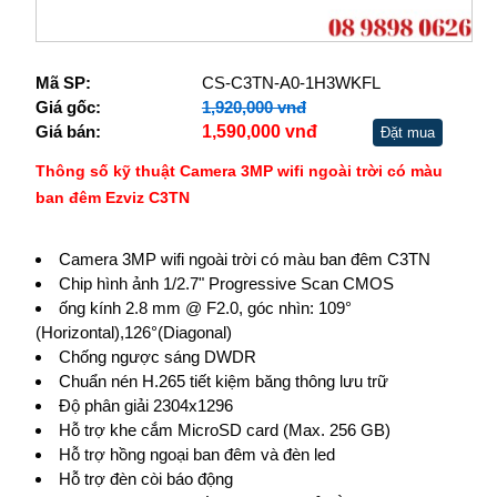
Mã SP:
CS-C3TN-A0-1H3WKFL
Giá gốc:
1,920,000 vnđ
Giá bán:
1,590,000 vnđ
Đặt mua
Thông số kỹ thuật Camera 3MP wifi ngoài trời có màu
ban đêm Ezviz C3TN
Camera 3MP wifi ngoài trời có màu ban đêm C3TN
Chip hình ảnh 1/2.7" Progressive Scan CMOS
ống kính 2.8 mm @ F2.0, góc nhìn: 109°
(Horizontal),126°(Diagonal)
Chống ngược sáng DWDR
Chuẩn nén H.265 tiết kiệm băng thông lưu trữ
Độ phân giải 2304x1296
Hỗ trợ khe cắm MicroSD card (Max. 256 GB)
Hỗ trợ hồng ngoại ban đêm và đèn led
Hỗ trợ đèn còi báo động