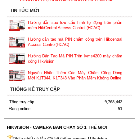
TIN TỨC MỚI
Hướng dẫn sao lưu cấu hình tự động trên phần
mềm HikCentral Access Control (HCAC)
Hướng dẫn tạo mã PIN chấm công trên Hikcentral
Access Control(HCAC)
Hướng Dẫn Tạo Mã PIN Trên Ivms4200 máy chấm
công Hikvision
Nguyên Nhân Thêm Các Máy Chấm Công Dòng
Mới K1T344, K1T343 Vào Phần Mềm Không Online
THỐNG KÊ TRUY CẬP
Tổng truy cập
9,768,442
Đang online
51
HIKVISION - CAMERA BÁN CHẠY SỐ 1 THẾ GIỚI
Phân phối và lắp đặt hệ thống camera Hikvision