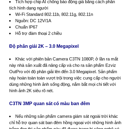
Tích hợp chip AI chống báo động giả bằng cách phân
tích hình dạng người
Wi-Fi Standard 802.11b, 802.11g, 802.11n
Nguồn: DC 12V/1A
Chuẩn IP67
Hỗ trợ đàm thoại 2 chiều
Độ phân giải 2K – 3.0 Megapixel
Khác với phiên bản Camera C3TN 1080P, ở lần ra mắt
này nhà sản xuất đã nâng cấp và cho ra sản phẩm Ezviz
OutPro với độ phân giải lên đến 3.0 Megapixel. Sản phẩm
này hoàn toàn toàn vượt trội trong việc cung cấp cho người
dùng những hình ảnh sống động, nắm bắt mọi chi tiết với
hình ảnh 2K siêu rõ nét.
C3TN 3MP quan sát có màu ban đêm
Nếu những sản phẩm camera giám sát ngoài trời khác
chỉ hỗ trợ quan sát ban đêm hồng ngoại với những hình ảnh
trắng đen thì sản phẩm này đã được trang bị công nghệ có