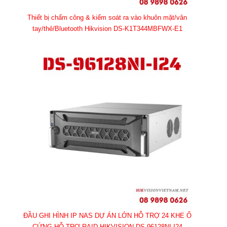
Thiết bị chấm công & kiểm soát ra vào khuôn mặt/vân
tay/thẻ/Bluetooth Hikvision DS-K1T344MBFWX-E1
ĐẦU GHI HÌNH IP NAS DỰ ÁN LỚN HỖ TRỢ 24 KHE Ổ
CỨNG HỖ TRỢ RAID HIKVISION DS-96128NI-I24