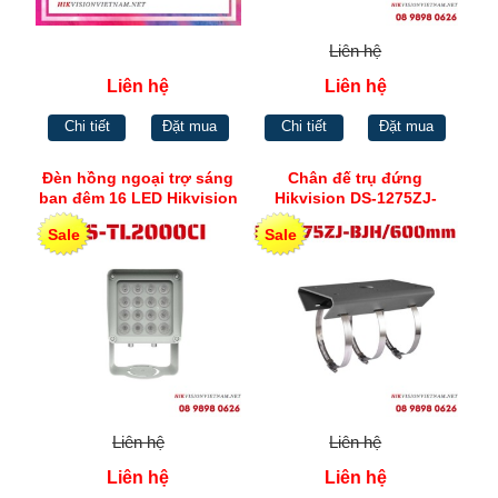
Liên hệ
Liên hệ
Liên hệ
Chi tiết
Đặt mua
Chi tiết
Đặt mua
Đèn hồng ngoại trợ sáng
Chân đế trụ đứng
ban đêm 16 LED Hikvision
Hikvision DS-1275ZJ-
DS-TL2000CI
BJH/600mm
Sale
Sale
Liên hệ
Liên hệ
Liên hệ
Liên hệ