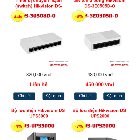
Thiết bị chuyển mạch
Switch 5 cổng Hikvisoin
(switch) Hikvision DS-
DS-3E0505D-O
30508D-O
Sale
-6%
820,000 vnđ
480,000 vnđ
Liên hệ
450,000 vnđ
Chi tiết
Đặt mua
Chi tiết
Đặt mua
Bộ lưu điện Hikvisoin DS-
Bộ lưu điện Hikvision DS-
UPS3000
UPS2000
-4%
-7%