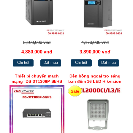
5,100,000 vnđ
4,170,000 vnđ
4,880,000 vnđ
3,890,000 vnđ
Chi tiết
Đặt mua
Chi tiết
Đặt mua
Thiết bị chuyển mạch
Đèn hồng ngoại trợ sáng
mạng- DS-3T1306P-SI/HS
ban đêm 16 LED Hikvision
DS-TL2000CI/L3/E
Sale