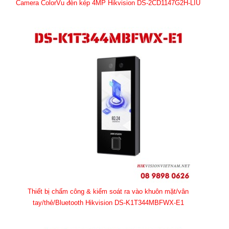
Camera ColorVu đèn kép 4MP Hikvision DS-2CD1147G2H-LIU
Thiết bị chấm công & kiểm soát ra vào khuôn mặt/vân
tay/thẻ/Bluetooth Hikvision DS-K1T344MBFWX-E1