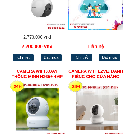
2,773,000 vnđ
2,200,000 vnđ
Liên hệ
Chi tiết
Đặt mua
Chi tiết
Đặt mua
CAMERA WIFI XOAY
CAMERA WIFI EZVIZ DÀNH
THÔNG MINH H265+ 4MP
RIÊNG CHO CỬA HÀNG
EZVIZ CS-C6N-D0-8B4WF
ONLINE 2MP CS-TY1-B0-
-24%
-28%
(C6N 4MP)
1G2WF