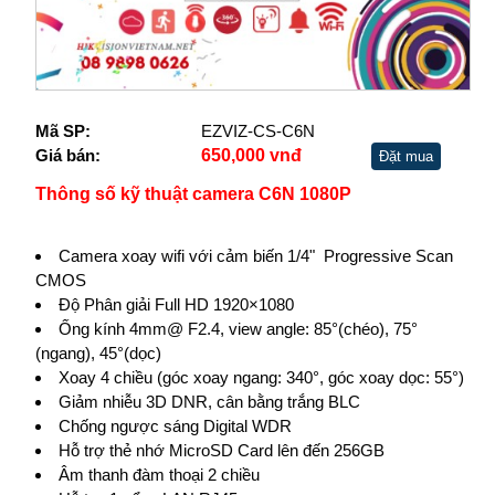
Mã SP:
EZVIZ-CS-C6N
Giá bán:
650,000 vnđ
Đặt mua
Thông số kỹ thuật camera C6N 1080P
Camera xoay wifi với cảm biến 1/4" Progressive Scan
CMOS
Độ Phân giải Full HD 1920×1080
Ống kính 4mm@ F2.4, view angle: 85°(chéo), 75°
(ngang), 45°(dọc)
Xoay 4 chiều (góc xoay ngang: 340°, góc xoay dọc: 55°)
Giảm nhiễu 3D DNR, cân bằng trắng BLC
Chống ngược sáng Digital WDR
Hỗ trợ thẻ nhớ MicroSD Card lên đến 256GB
Âm thanh đàm thoại 2 chiều