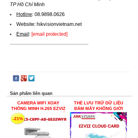
TP Hồ Chí Minh
Hotline
:
08.9898.0626
Website:
hikvi sionvietnam.net
Email
:
[email protected]
---------------------------------------------------
Sản phẩm liên quan
CAMERA WIFI XOAY
THẺ LƯU TRỮ DỮ LIỆU
THÔNG MINH H.265 EZVIZ
ĐÁM MÂY KHÔNG GIỚI
CS-C8PF-A0-6E22WFR CÓ
HẠN DUNG LƯỢNG
-21%
MÀU BAN ĐÊM
CAMERA EZVIZ