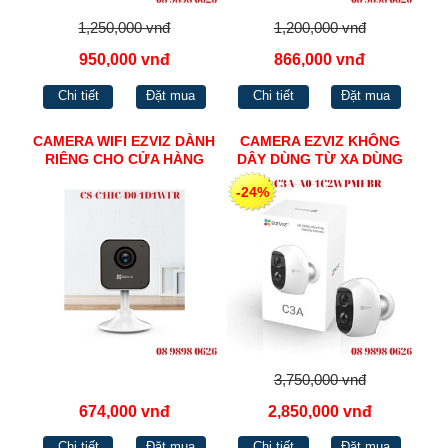
1,250,000 vnđ
1,200,000 vnđ
950,000 vnđ
866,000 vnđ
Chi tiết
Đặt mua
Chi tiết
Đặt mua
CAMERA WIFI EZVIZ DÀNH
CAMERA EZVIZ KHÔNG
RIÊNG CHO CỬA HÀNG
DÂY DÙNG TỪ XA DÙNG
ONLINE 720P CS-C1HC-D0-
PIN CS-C3A-A0-
-24%
1D1WFR
1C2WPMFBR
3,750,000 vnđ
674,000 vnđ
2,850,000 vnđ
Chi tiết
Đặt mua
Chi tiết
Đặt mua