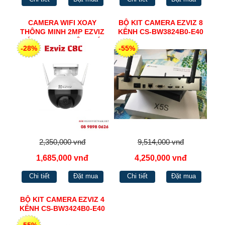
CAMERA WIFI XOAY
BỘ KIT CAMERA EZVIZ 8
THÔNG MINH 2MP EZVIZ
KÊNH CS-BW3824B0-E40
TÍCH HỢP THU ÂM, CÓ
-28%
-55%
MÀU BAN ĐÊM C8C
2,350,000 vnđ
9,514,000 vnđ
1,685,000 vnđ
4,250,000 vnđ
Chi tiết
Đặt mua
Chi tiết
Đặt mua
BỘ KIT CAMERA EZVIZ 4
KÊNH CS-BW3424B0-E40
-55%