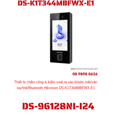
Thiết bị chấm công & kiểm soát ra vào khuôn mặt/vân
tay/thẻ/Bluetooth Hikvision DS-K1T344MBFWX-E1