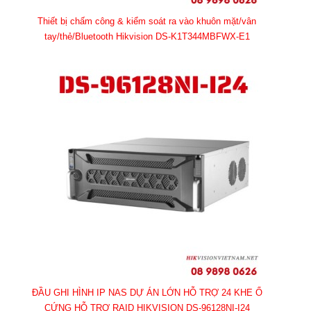
Thiết bị chấm công & kiểm soát ra vào khuôn mặt/vân
tay/thẻ/Bluetooth Hikvision DS-K1T344MBFWX-E1
ĐẦU GHI HÌNH IP NAS DỰ ÁN LỚN HỖ TRỢ 24 KHE Ổ
CỨNG HỖ TRỢ RAID HIKVISION DS-96128NI-I24