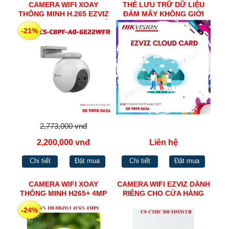
CAMERA WIFI XOAY
THẺ LƯU TRỮ DỮ LIỆU
THÔNG MINH H.265 EZVIZ
ĐÁM MÂY KHÔNG GIỚI
CS-C8PF-A0-6E22WFR CÓ
HẠN DUNG LƯỢNG
-21%
MÀU BAN ĐÊM
CAMERA EZVIZ
2,773,000 vnđ
2,200,000 vnđ
Liên hệ
Chi tiết
Đặt mua
Chi tiết
Đặt mua
CAMERA WIFI XOAY
CAMERA WIFI EZVIZ DÀNH
THÔNG MINH H265+ 4MP
RIÊNG CHO CỬA HÀNG
EZVIZ CS-C6N-D0-8B4WF
ONLINE 720P CS-C1HC-D0-
-24%
(C6N 4MP)
1D1WFR