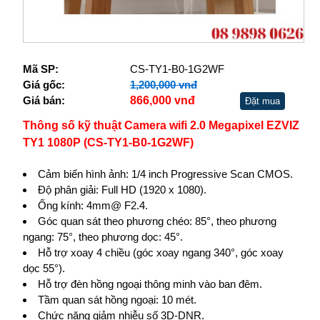
Mã SP:
CS-TY1-B0-1G2WF
Giá gốc:
1,200,000 vnđ
Giá bán:
866,000 vnđ
Đặt mua
Thông số kỹ thuật Camera wifi 2.0 Megapixel EZVIZ
TY1 1080P (CS-TY1-B0-1G2WF)
Cảm biến hình ảnh: 1/4 inch Progressive Scan CMOS.
Độ phân giải: Full HD (1920 x 1080).
Ống kính: 4mm@ F2.4.
Góc quan sát theo phương chéo: 85°, theo phương
ngang: 75°, theo phương dọc: 45°.
Hỗ trợ xoay 4 chiều (góc xoay ngang 340°, góc xoay
dọc 55°).
Hỗ trợ đèn hồng ngoại thông minh vào ban đêm.
Tầm quan sát hồng ngoại: 10 mét.
Chức năng giảm nhiễu số 3D-DNR.