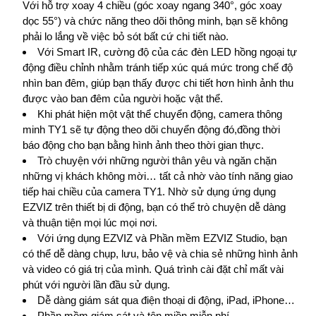
Với hỗ trợ xoay 4 chiều (góc xoay ngang 340°, góc xoay
dọc 55°) và chức năng theo dõi thông minh, bạn sẽ không
phải lo lắng về việc bỏ sót bất cứ chi tiết nào.
Với Smart IR, cường độ của các đèn LED hồng ngoại tự
động điều chỉnh nhằm tránh tiếp xúc quá mức trong chế độ
nhìn ban đêm, giúp bạn thấy được chi tiết hơn hình ảnh thu
được vào ban đêm của người hoặc vật thể.
Khi phát hiện một vật thể chuyển động, camera thông
minh TY1 sẽ tự động theo dõi chuyển động đó,đồng thời
báo động cho bạn bằng hình ảnh theo thời gian thực.
Trò chuyện với những người thân yêu và ngăn chặn
những vị khách không mời… tất cả nhờ vào tính năng giao
tiếp hai chiều của camera TY1. Nhờ sử dụng ứng dụng
EZVIZ trên thiết bị di động, bạn có thể trò chuyện dễ dàng
và thuận tiện mọi lúc mọi nơi.
Với ứng dụng EZVIZ và Phần mềm EZVIZ Studio, bạn
có thể dễ dàng chụp, lưu, bảo vệ và chia sẻ những hình ảnh
và video có giá trị của mình. Quá trình cài đặt chỉ mất vài
phút với người lần đầu sử dụng.
Dễ dàng giám sát qua điện thoại di động, iPad, iPhone…
Phần mềm giám sát và tên miền miễn phí…