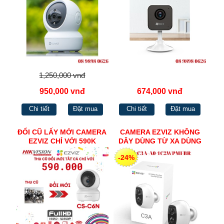
1,250,000 vnđ
950,000 vnđ
674,000 vnđ
Chi tiết
Đặt mua
Chi tiết
Đặt mua
ĐỔI CŨ LẤY MỚI CAMERA
CAMERA EZVIZ KHÔNG
EZVIZ CHỈ VỚI 590K
DÂY DÙNG TỪ XA DÙNG
PIN CS-C3A-A0-
-24%
1C2WPMFBR