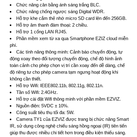
Chức năng cân bằng ánh sáng trắng BLC.
Chức năng chống ngược sáng Digital WDR.
Hỗ trợ khe cắm thẻ nhớ micro SD card lên đến 256GB.
Hỗ trợ âm thanh đàm thoại: 2 chiều.
Hỗ trợ 1 cổng LAN RJ45.
Phần mềm xem từ xa qua Smartphone EZIZ cloud miễn
phí.
Các tính năng thông minh: Cảnh báo chuyển động, tự
động xoay theo đối tượng chuyển động, chế độ hình ảnh
toàn cảnh cho phép chọn vị trí cần xoay đến dễ dàng, chế
độ riêng tư cho phép camera tạm ngưng hoạt động khi
không cần thiết.
Hỗ trợ Wifi: IEEE802.11b, 802.11g, 802.11n.
Tần số Wifi: 2.4GHz.
Hỗ trợ cài đặt Wifi thông minh với phần mềm EZVIZ.
Nguồn điện: 5VDC ± 10%.
Công suất tiêu thụ tối đa: 5W.
Camera TY1 của EZVIZ được trang bị chức năng Smart
IR, sử dụng công nghệ chiếu sáng hồng ngoại (IR) tiên tiến
giúp thu được nhiều chi tiết hơn trong điều kiện thiếu sáng.