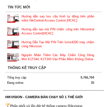
TIN TỨC MỚI
Hướng dẫn sao lưu cấu hình tự động trên phần
mềm HikCentral Access Control (HCAC)
Hướng dẫn tạo mã PIN chấm công trên Hikcentral
Access Control(HCAC)
Hướng Dẫn Tạo Mã PIN Trên Ivms4200 máy chấm
công Hikvision
Nguyên Nhân Thêm Các Máy Chấm Công Dòng
Mới K1T344, K1T343 Vào Phần Mềm Không Online
THỐNG KÊ TRUY CẬP
Tổng truy cập
9,766,704
Đang online
35
HIKVISION - CAMERA BÁN CHẠY SỐ 1 THẾ GIỚI
Phân phối và lắp đặt hệ thống camera Hikvision