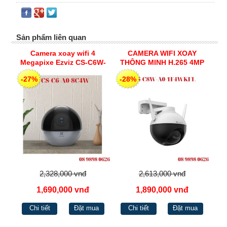
Sản phẩm liên quan
Camera xoay wifi 4
CAMERA WIFI XOAY
Megapixe Ezviz CS-C6W-
THÔNG MINH H.265 4MP
A0-3H4WF
EZVIZ CS-C8W-A0-
-27%
-28%
1F4WKFL CÓ MÀU BAN
ĐÊM
2,328,000 vnđ
2,613,000 vnđ
1,690,000 vnđ
1,890,000 vnđ
Chi tiết
Đặt mua
Chi tiết
Đặt mua