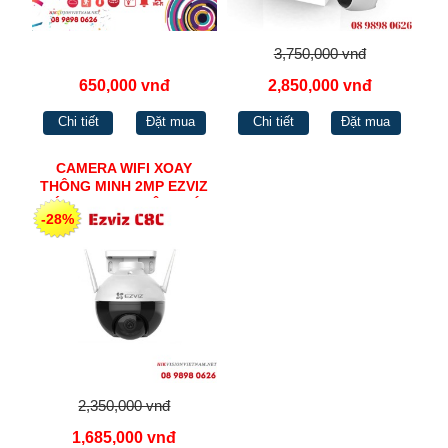
3,750,000 vnđ
650,000 vnđ
2,850,000 vnđ
Chi tiết
Đặt mua
Chi tiết
Đặt mua
CAMERA WIFI XOAY
THÔNG MINH 2MP EZVIZ
TÍCH HỢP THU ÂM, CÓ
-28%
MÀU BAN ĐÊM C8C
2,350,000 vnđ
1,685,000 vnđ