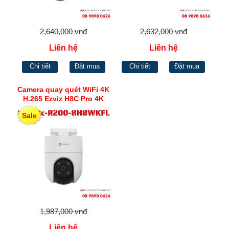
2,640,000 vnđ
2,632,000 vnđ
Liên hệ
Liên hệ
Chi tiết
Đặt mua
Chi tiết
Đặt mua
Camera quay quét WiFi 4K
H.265 Ezviz H8C Pro 4K
Sale
1,987,000 vnđ
Liên hệ