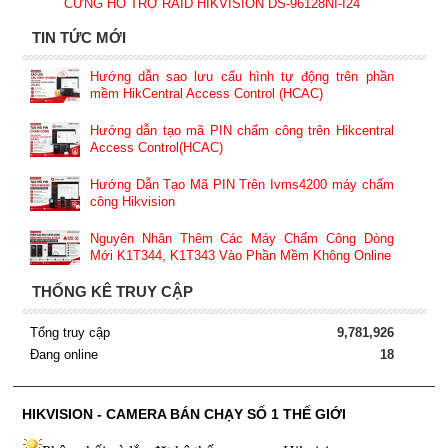
CỨNG HỖ TRỢ RAID HIKVISION DS-96128NI-I24
TIN TỨC MỚI
Hướng dẫn sao lưu cấu hình tự động trên phần
mềm HikCentral Access Control (HCAC)
Hướng dẫn tạo mã PIN chấm công trên Hikcentral
Access Control(HCAC)
Hướng Dẫn Tạo Mã PIN Trên Ivms4200 máy chấm
công Hikvision
Nguyên Nhân Thêm Các Máy Chấm Công Dòng
Mới K1T344, K1T343 Vào Phần Mềm Không Online
THỐNG KÊ TRUY CẬP
Tổng truy cập
9,781,926
Đang online
18
HIKVISION - CAMERA BÁN CHẠY SỐ 1 THẾ GIỚI