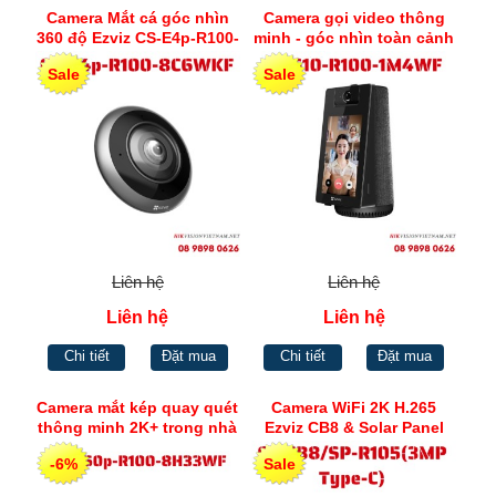
Camera Mắt cá góc nhìn
Camera gọi video thông
360 độ Ezviz CS-E4p-R100-
minh - góc nhìn toàn cảnh
8C6WKF
360° Ezviz CS-S10-R100-
Sale
Sale
1M4WF
Liên hệ
Liên hệ
Liên hệ
Liên hệ
Chi tiết
Đặt mua
Chi tiết
Đặt mua
Camera mắt kép quay quét
Camera WiFi 2K H.265
thông minh 2K+ trong nhà
Ezviz CB8 & Solar Panel
Ezviz CS-C60p-R100-
Bundle
-6%
Sale
8H33WF