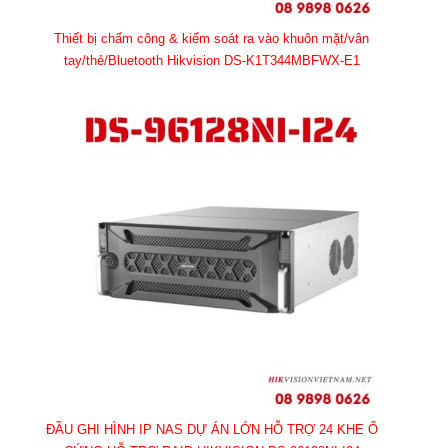
Thiết bị chấm công & kiểm soát ra vào khuôn mặt/vân
tay/thẻ/Bluetooth Hikvision DS-K1T344MBFWX-E1
ĐẦU GHI HÌNH IP NAS DỰ ÁN LỚN HỖ TRỢ 24 KHE Ổ