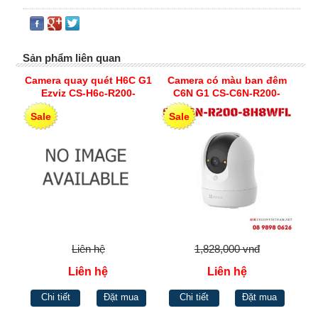
Sản phẩm liên quan
Camera quay quét H6C G1
Camera có màu ban đêm
Ezviz CS-H6c-R200-
C6N G1 CS-C6N-R200-
8H8WFL
8H8WFL
Sale
Sale
Liên hệ
1,828,000 vnđ
Liên hệ
Liên hệ
Chi tiết
Đặt mua
Chi tiết
Đặt mua