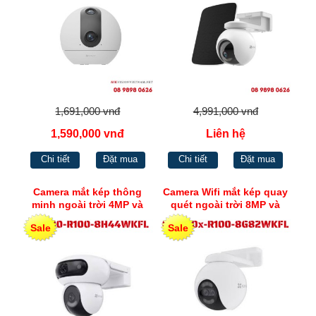
1,691,000 vnđ
4,991,000 vnđ
1,590,000 vnđ
Liên hệ
Chi tiết
Đặt mua
Chi tiết
Đặt mua
Camera mắt kép thông
Camera Wifi mắt kép quay
minh ngoài trời 4MP và
quét ngoài trời 8MP và
4MP Ezviz H90
2MP Ezviz H80x
Sale
Sale