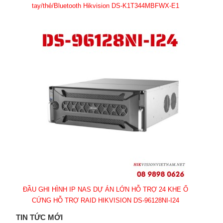
tay/thẻ/Bluetooth Hikvision DS-K1T344MBFWX-E1
ĐẦU GHI HÌNH IP NAS DỰ ÁN LỚN HỖ TRỢ 24 KHE Ổ
CỨNG HỖ TRỢ RAID HIKVISION DS-96128NI-I24
TIN TỨC MỚI