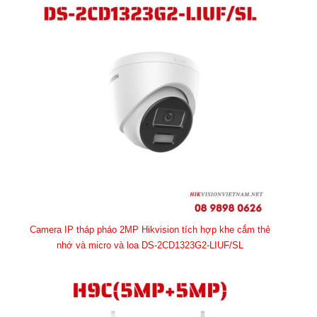
Camera IP tháp pháo 2MP Hikvision tích hợp khe cắm thẻ
nhớ và micro và loa DS-2CD1323G2-LIUF/SL