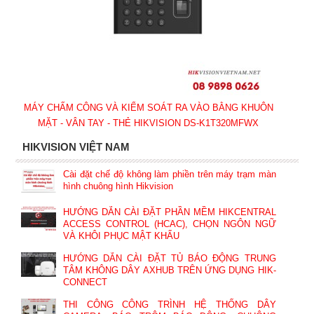
MÁY CHẤM CÔNG VÀ KIỂM SOÁT RA VÀO BẰNG KHUÔN
MẶT - VÂN TAY - THẺ HIKVISION DS-K1T320MFWX
HIKVISION VIỆT NAM
Cài đặt chế độ không làm phiền trên máy trạm màn
hình chuông hình Hikvision
HƯỚNG DẪN CÀI ĐẶT PHẦN MỀM HIKCENTRAL
ACCESS CONTROL (HCAC), CHỌN NGÔN NGỮ
VÀ KHÔI PHỤC MẬT KHẨU
HƯỚNG DẪN CÀI ĐẶT TỦ BÁO ĐỘNG TRUNG
TÂM KHÔNG DÂY AXHUB TRÊN ỨNG DỤNG HIK-
CONNECT
THI CÔNG CÔNG TRÌNH HỆ THỐNG DÂY