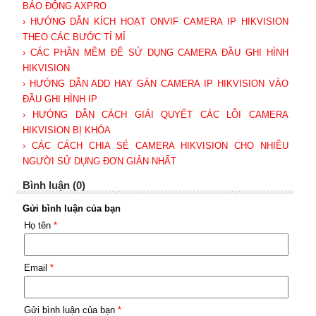
BÁO ĐỘNG AXPRO
› HƯỚNG DẪN KÍCH HOẠT ONVIF CAMERA IP HIKVISION
THEO CÁC BƯỚC TỈ MỈ
› CÁC PHẦN MỀM ĐỂ SỬ DỤNG CAMERA ĐẦU GHI HÌNH
HIKVISION
› HƯỚNG DẪN ADD HAY GÁN CAMERA IP HIKVISION VÀO
ĐẦU GHI HÌNH IP
› HƯỚNG DẪN CÁCH GIẢI QUYẾT CÁC LỖI CAMERA
HIKVISION BỊ KHÓA
› CÁC CÁCH CHIA SẺ CAMERA HIKVISION CHO NHIỀU
NGƯỜI SỬ DỤNG ĐƠN GIẢN NHẤT
Bình luận (0)
Gửi bình luận của bạn
Họ tên
*
Email
*
Gửi bình luận của bạn
*