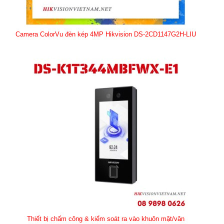
Camera ColorVu đèn kép 4MP Hikvision DS-2CD1147G2H-LIU
Thiết bị chấm công & kiểm soát ra vào khuôn mặt/vân