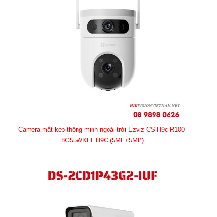
Camera mắt kép thông minh ngoài trời Ezviz CS-H9c-R100-
8G55WKFL H9C (5MP+5MP)