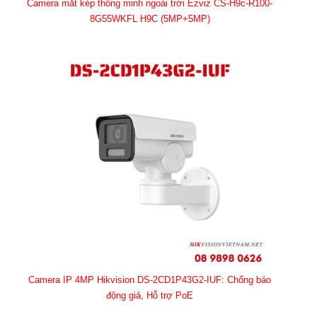
Camera mắt kép thông minh ngoài trời Ezviz CS-H9c-R100-
8G55WKFL H9C (5MP+5MP)
Camera IP 4MP Hikvision DS-2CD1P43G2-IUF: Chống báo
động giả, Hỗ trợ PoE