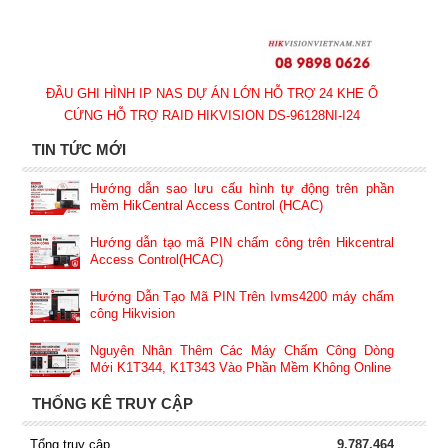
ĐẦU GHI HÌNH IP NAS DỰ ÁN LỚN HỖ TRỢ 24 KHE Ổ
CỨNG HỖ TRỢ RAID HIKVISION DS-96128NI-I24
TIN TỨC MỚI
Hướng dẫn sao lưu cấu hình tự động trên phần
mềm HikCentral Access Control (HCAC)
Hướng dẫn tạo mã PIN chấm công trên Hikcentral
Access Control(HCAC)
Hướng Dẫn Tạo Mã PIN Trên Ivms4200 máy chấm
công Hikvision
Nguyên Nhân Thêm Các Máy Chấm Công Dòng
Mới K1T344, K1T343 Vào Phần Mềm Không Online
THỐNG KÊ TRUY CẬP
Tổng truy cập
9,787,464