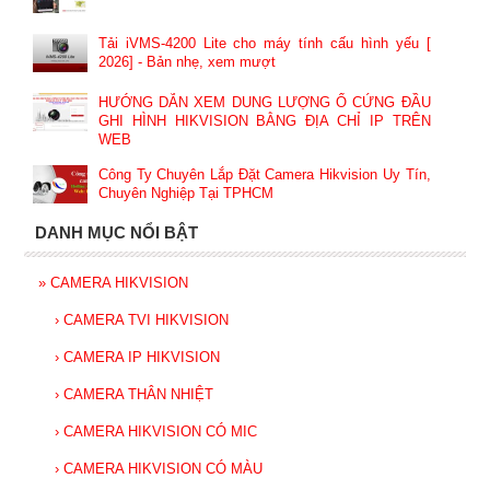
Tải iVMS-4200 Lite cho máy tính cấu hình yếu [
2026] - Bản nhẹ, xem mượt
HƯỚNG DẪN XEM DUNG LƯỢNG Ổ CỨNG ĐẦU
GHI HÌNH HIKVISION BẰNG ĐỊA CHỈ IP TRÊN
WEB
Công Ty Chuyên Lắp Đặt Camera Hikvision Uy Tín,
Chuyên Nghiệp Tại TPHCM
DANH MỤC NỔI BẬT
»
CAMERA HIKVISION
›
CAMERA TVI HIKVISION
›
CAMERA IP HIKVISION
›
CAMERA THÂN NHIỆT
›
CAMERA HIKVISION CÓ MIC
›
CAMERA HIKVISION CÓ MÀU