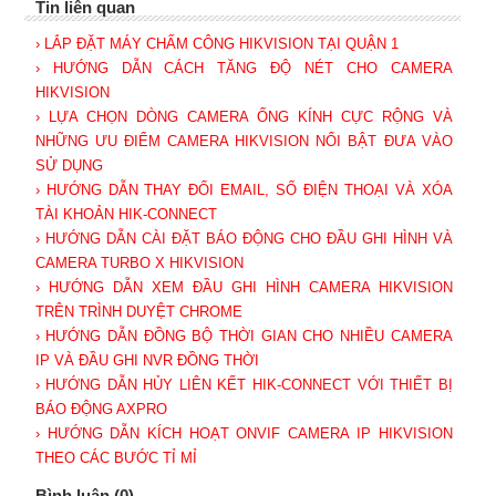
Tin liên quan
› LẮP ĐẶT MÁY CHẤM CÔNG HIKVISION TẠI QUẬN 1
› HƯỚNG DẪN CÁCH TĂNG ĐỘ NÉT CHO CAMERA
HIKVISION
› LỰA CHỌN DÒNG CAMERA ỐNG KÍNH CỰC RỘNG VÀ
NHỮNG ƯU ĐIỂM CAMERA HIKVISION NỔI BẬT ĐƯA VÀO
SỬ DỤNG
› HƯỚNG DẪN THAY ĐỔI EMAIL, SỐ ĐIỆN THOẠI VÀ XÓA
TÀI KHOẢN HIK-CONNECT
› HƯỚNG DẪN CÀI ĐẶT BÁO ĐỘNG CHO ĐẦU GHI HÌNH VÀ
CAMERA TURBO X HIKVISION
› HƯỚNG DẪN XEM ĐẦU GHI HÌNH CAMERA HIKVISION
TRÊN TRÌNH DUYỆT CHROME
› HƯỚNG DẪN ĐỒNG BỘ THỜI GIAN CHO NHIỀU CAMERA
IP VÀ ĐẦU GHI NVR ĐỒNG THỜI
› HƯỚNG DẪN HỦY LIÊN KẾT HIK-CONNECT VỚI THIẾT BỊ
BÁO ĐỘNG AXPRO
› HƯỚNG DẪN KÍCH HOẠT ONVIF CAMERA IP HIKVISION
THEO CÁC BƯỚC TỈ MỈ
Bình luận (0)