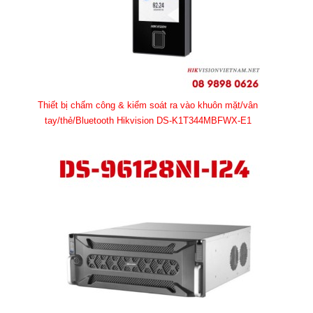
Thiết bị chấm công & kiểm soát ra vào khuôn mặt/vân
tay/thẻ/Bluetooth Hikvision DS-K1T344MBFWX-E1