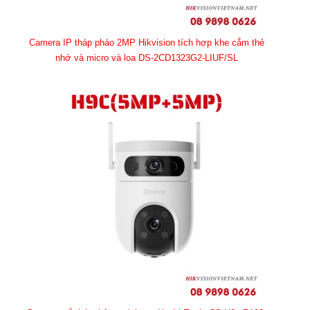
Camera IP tháp pháo 2MP Hikvision tích hợp khe cắm thẻ
nhớ và micro và loa DS-2CD1323G2-LIUF/SL