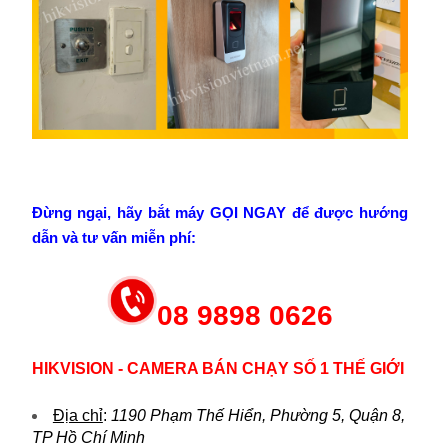
Đừng ngại, hãy bắt máy GỌI NGAY để được hướng
dẫn và tư vấn miễn phí:
08 9898 0626
HIKVISION - CAMERA BÁN CHẠY SỐ 1 THẾ GIỚI
Địa chỉ
:
1190 Phạm Thế Hiển, Phường 5, Quận 8,
TP Hồ Chí Minh