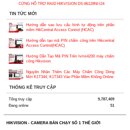
CỨNG HỖ TRỢ RAID HIKVISION DS-96128NI-I24
TIN TỨC MỚI
Hướng dẫn sao lưu cấu hình tự động trên phần
mềm HikCentral Access Control (HCAC)
Hướng dẫn tạo mã PIN chấm công trên Hikcentral
Access Control(HCAC)
Hướng Dẫn Tạo Mã PIN Trên Ivms4200 máy chấm
công Hikvision
Nguyên Nhân Thêm Các Máy Chấm Công Dòng
Mới K1T344, K1T343 Vào Phần Mềm Không Online
THỐNG KÊ TRUY CẬP
Tổng truy cập
9,787,409
Đang online
51
HIKVISION - CAMERA BÁN CHẠY SỐ 1 THẾ GIỚI