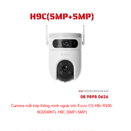
Camera mắt kép thông minh ngoài trời Ezviz CS-H9c-R100-
8G55WKFL H9C (5MP+5MP)