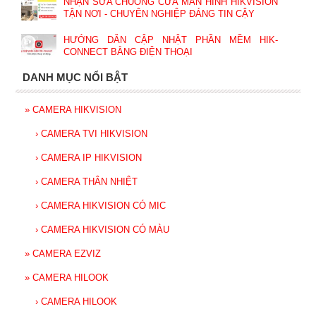
NHẬN SỬA CHUÔNG CỬA MÀN HÌNH HIKVISION
TẬN NƠI - CHUYÊN NGHIỆP ĐÁNG TIN CẬY
HƯỚNG DẪN CẬP NHẬT PHẦN MỀM HIK-
CONNECT BẰNG ĐIỆN THOẠI
DANH MỤC NỔI BẬT
»
CAMERA HIKVISION
›
CAMERA TVI HIKVISION
›
CAMERA IP HIKVISION
›
CAMERA THÂN NHIỆT
›
CAMERA HIKVISION CÓ MIC
›
CAMERA HIKVISION CÓ MÀU
»
CAMERA EZVIZ
»
CAMERA HILOOK
›
CAMERA HILOOK