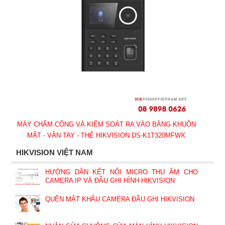
MÁY CHẤM CÔNG VÀ KIỂM SOÁT RA VÀO BẰNG KHUÔN
MẶT - VÂN TAY - THẺ HIKVISION DS-K1T320MFWX
HIKVISION VIỆT NAM
HƯỚNG DẪN KẾT NỐI MICRO THU ÂM CHO
CAMERA IP VÀ ĐẦU GHI HÌNH HIKVISION
QUÊN MẬT KHẨU CAMERA ĐẦU GHI HIKVISION