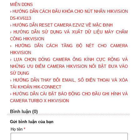
MIỀN DDNS
› HƯỚNG DẪN CÁCH ĐẤU KHÓA CHO NÚT NHẤN HIKVISION
DS-KV6113
› HƯỚNG DẪN RESET CAMERA EZVIZ VỀ MẶC ĐỊNH
› HƯỚNG DẪN SỬ DỤNG VÀ XUẤT DỮ LIỆU MÁY CHẤM
CÔNG HIKVISION
› HƯỚNG DẪN CÁCH TĂNG ĐỘ NÉT CHO CAMERA
HIKVISION
› LỰA CHỌN DÒNG CAMERA ỐNG KÍNH CỰC RỘNG VÀ
NHỮNG ƯU ĐIỂM CAMERA HIKVISION NỔI BẬT ĐƯA VÀO
SỬ DỤNG
› HƯỚNG DẪN THAY ĐỔI EMAIL, SỐ ĐIỆN THOẠI VÀ XÓA
TÀI KHOẢN HIK-CONNECT
› HƯỚNG DẪN CÀI ĐẶT BÁO ĐỘNG CHO ĐẦU GHI HÌNH VÀ
CAMERA TURBO X HIKVISION
Bình luận (0)
Gửi bình luận của bạn
Họ tên
*