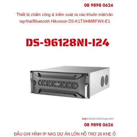
Thiết bị chấm công & kiểm soát ra vào khuôn mặt/vân
tay/thẻ/Bluetooth Hikvision DS-K1T344MBFWX-E1
ĐẦU GHI HÌNH IP NAS DỰ ÁN LỚN HỖ TRỢ 24 KHE Ổ