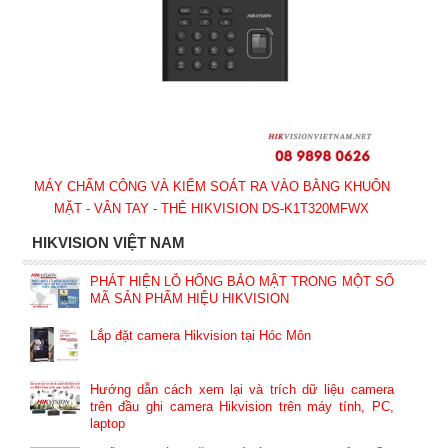
MÁY CHẤM CÔNG VÀ KIỂM SOÁT RA VÀO BẰNG KHUÔN
MẶT - VÂN TAY - THẺ HIKVISION DS-K1T320MFWX
HIKVISION VIỆT NAM
PHÁT HIỆN LỖ HỔNG BẢO MẬT TRONG MỘT SỐ
MÃ SẢN PHẨM HIỆU HIKVISION
Lắp đặt camera Hikvision tại Hóc Môn
Hướng dẫn cách xem lại và trích dữ liệu camera
trên đầu ghi camera Hikvision trên máy tính, PC,
laptop