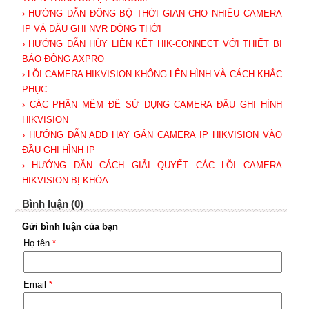
› HƯỚNG DẪN ĐỒNG BỘ THỜI GIAN CHO NHIỀU CAMERA
IP VÀ ĐẦU GHI NVR ĐỒNG THỜI
› HƯỚNG DẪN HỦY LIÊN KẾT HIK-CONNECT VỚI THIẾT BỊ
BÁO ĐỘNG AXPRO
› LỖI CAMERA HIKVISION KHÔNG LÊN HÌNH VÀ CÁCH KHẮC
PHỤC
› CÁC PHẦN MỀM ĐỂ SỬ DỤNG CAMERA ĐẦU GHI HÌNH
HIKVISION
› HƯỚNG DẪN ADD HAY GÁN CAMERA IP HIKVISION VÀO
ĐẦU GHI HÌNH IP
› HƯỚNG DẪN CÁCH GIẢI QUYẾT CÁC LỖI CAMERA
HIKVISION BỊ KHÓA
Bình luận (0)
Gửi bình luận của bạn
Họ tên
*
Email
*