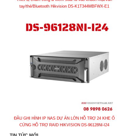
tay/thẻ/Bluetooth Hikvision DS-K1T344MBFWX-E1
ĐẦU GHI HÌNH IP NAS DỰ ÁN LỚN HỖ TRỢ 24 KHE Ổ
CỨNG HỖ TRỢ RAID HIKVISION DS-96128NI-I24
TIN TỨC MỚI