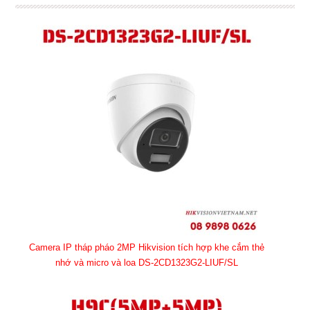
Camera IP tháp pháo 2MP Hikvision tích hợp khe cắm thẻ
nhớ và micro và loa DS-2CD1323G2-LIUF/SL