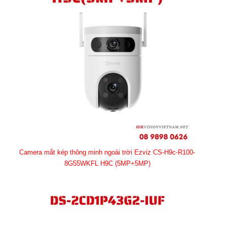
Camera mắt kép thông minh ngoài trời Ezviz CS-H9c-R100-
8G55WKFL H9C (5MP+5MP)