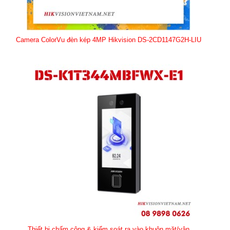
Camera ColorVu đèn kép 4MP Hikvision DS-2CD1147G2H-LIU
Thiết bị chấm công & kiểm soát ra vào khuôn mặt/vân